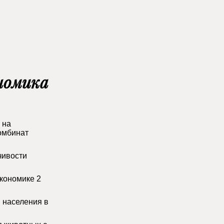
номика
 на
омбинат
чивости
кономике 2
 населения в