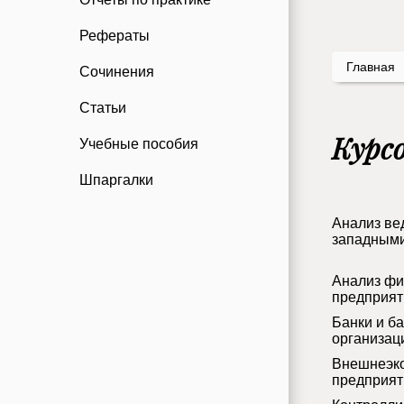
Рефераты
Главная
Сочинения
Статьи
Курс
Учебные пособия
Шпаргалки
Анализ ве
западным
Анализ фи
предприят
Банки и б
организац
Внешнеэко
предприят