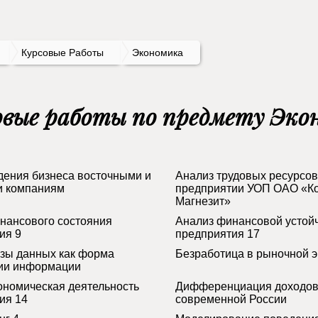
Курсовые Работы
Экономика
овые работы по предмету Эко
дения бизнеса восточными и
Анализ трудовых ресурсов
и компаниям
предприятии УОП ОАО «К
Магнезит»
нансового состояния
Анализ финансовой устой
ия 9
предприятия 17
азы данных как форма
Безработица в рыночной э
ии информации
номическая деятельность
Дифференциация доходов
ия 14
современной России