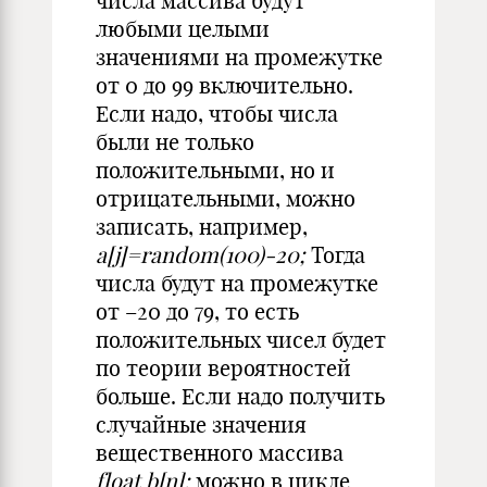
числа массива будут
любыми целыми
значениями на промежутке
от 0 до 99 включительно.
Если надо, чтобы числа
были не только
положительными, но и
отрицательными, можно
записать, например,
a[j]=random(100)-20;
Тогда
числа будут на промежутке
от –20 до 79, то есть
положительных чисел будет
по теории вероятностей
больше. Если надо получить
случайные значения
вещественного массива
float b[n];
можно в цикле