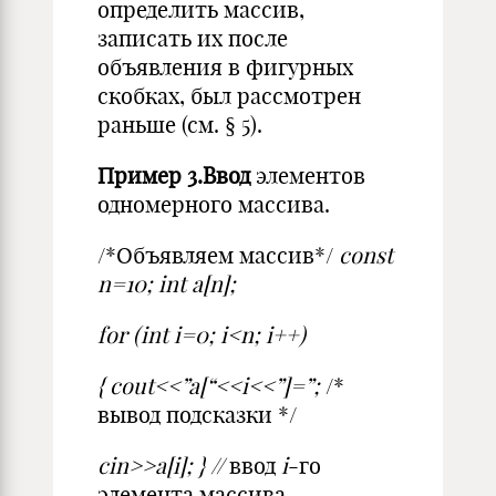
определить массив,
записать их после
объявления в фигурных
скобках, был рассмотрен
раньше (см. § 5).
Пример 3.Ввод
элементов
одномерного массива.
/*Объявляем массив*/
const
n=10; int a[n];
for (int i=0; i<n; i++)
{ cout<<”a[“<<i<<”]=”;
/*
вывод подсказки */
cin>>a[i]; } //
ввод
i
-го
элемента массива