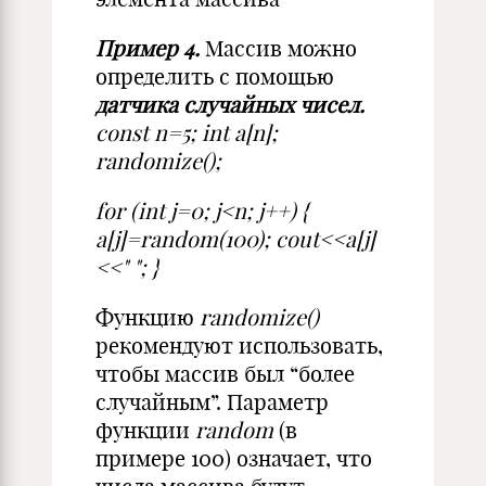
Пример 4.
Массив можно
определить с помощью
датчика случайных чисел.
const n=5; int a[n];
randomize();
for (int j=0; j<n; j++) {
a[j]=random(100); cout<<a[j]
<<" "; }
Функцию
randomize()
рекомендуют использовать,
чтобы массив был “более
случайным”. Параметр
функции
random
(в
примере 100) означает, что