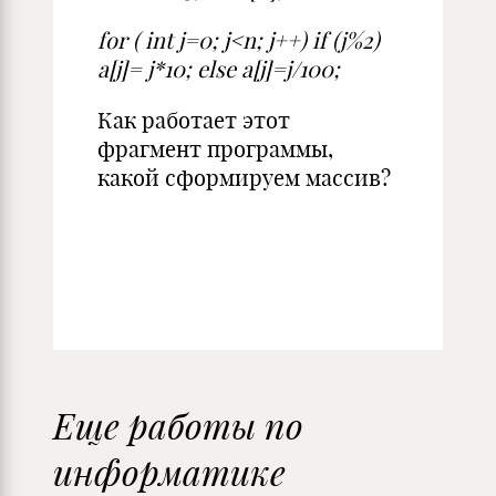
for ( int j=0; j<n; j++) if (j%2)
а[j]= j*10; else а[j]=j/100;
Как работает этот
фрагмент программы,
какой сформируем массив?
Еще работы по
информатике