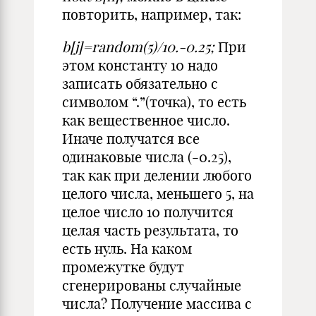
повторить, например, так:
b[j]=random(5)/10.-0.25;
При
этом константу 10 надо
записать обязательно с
символом “.”(точка), то есть
как вещественное число.
Иначе получатся все
одинаковые числа (-0.25),
так как при делении любого
целого числа, меньшего 5, на
целое число 10 получится
целая часть результата, то
есть нуль. На каком
промежутке будут
сгенерированы случайные
числа? Получение массива с