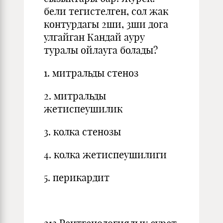
бели тегистелген, сол жак
контурдагы 2ши, 3ши дога
улгайган Кандай ауру
туралы ойлауга болады?
1. митральды стеноз
2. митральды
жетиспеушилик
3. колка стенозы
4. колка жетиспеушилиги
5. перикардит