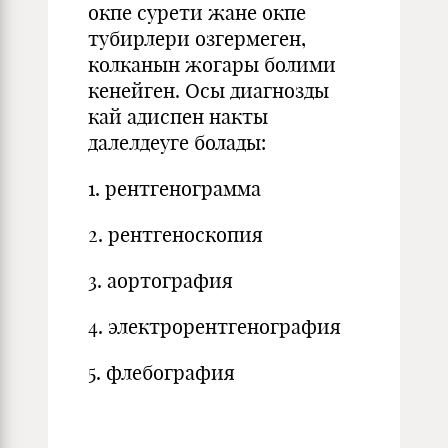
окпе сурети жане окпе
тубирлери озгермеген,
колканын жогары болими
кенейген. Осы диагнозды
кай адиспен накты
далелдеуге болады:
1. рентгенограмма
2. рентгеноскопия
3. аортография
4. электрорентгенография
5. флебография