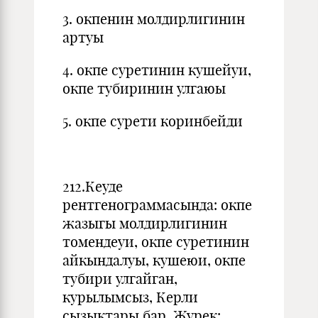
3. окпенин молдирлигинин
артуы
4. окпе суретинин кушейуи,
окпе тубиринин улгаюы
5. окпе сурети коринбейди
212.Кеуде
рентгенограммасында: окпе
жазыгы молдирлигинин
томендеуи, окпе суретинин
айкындалуы, кушеюи, окпе
тубири улгайган,
курылымсыз, Керли
сызыктары бар. Журек: