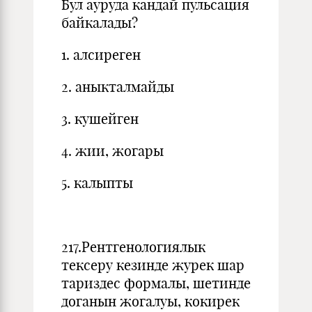
Бул ауруда кандай пульсация
байкалады?
1. алсиреген
2. аныкталмайды
3. кушейген
4. жии, жогары
5. калыпты
217.Рентгенологиялык
тексеру кезинде журек шар
тариздес формалы, шетинде
доганын жогалуы, кокирек