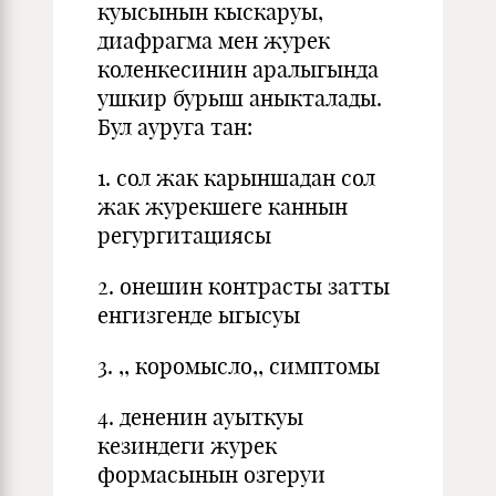
куысынын кыскаруы,
диафрагма мен журек
коленкесинин аралыгында
ушкир бурыш аныкталады.
Бул ауруга тан:
1. сол жак карыншадан сол
жак журекшеге каннын
регургитациясы
2. онешин контрасты затты
енгизгенде ыгысуы
3. ,, коромысло,, симптомы
4. дененин ауыткуы
кезиндеги журек
формасынын озгеруи