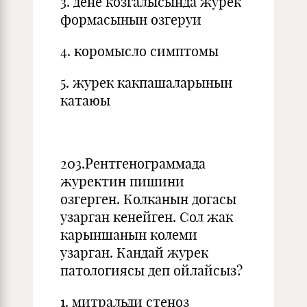
3. дене козгалысында журек
формасынын озгеруи
4. коромысло симптомы
5. журек какпашаларынын
катаюы
203.Рентгенограммада
журектин пишини
озгерген. Колканын догасы
узарган кенейген. Сол жак
карыншанын колеми
узарган. Кандай журек
патологиясы деп ойлайсыз?
1. митральди стеноз