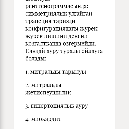
рентгенограммасында:
симметриялык улгайган
трапеция таризди
конфигурациядагы журек:
журек пишини денени
козгалтканда озгермейди.
Кандай ауру туралы ойлауга
болады:
1. митральды тарылуы
2. митральды
жетиспеушилик
3. гипертониялык ауру
4. миокардит