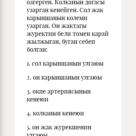
озгерген. Колканын догасы
узарган кенейген. Сол жак
карыншанын колеми
узарган. Он жактагы
журектин бели томен карай
жылжыган, буган себеп
болган:
1. сол карыншанын улгаюы
2. он карыншанын улгаюы
3. окпе артериясынын
кенеюи
4. колканын кенеюи
5. он жак журекшенин
улгаюы