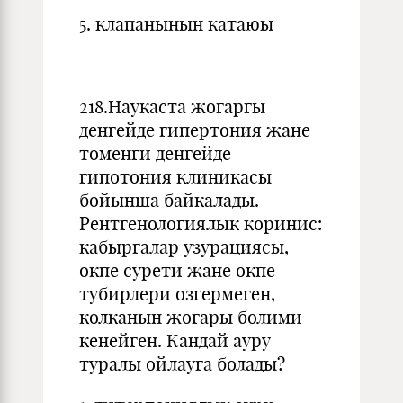
5. клапанынын катаюы
218.Наукаста жогаргы
денгейде гипертония жане
томенги денгейде
гипотония клиникасы
бойынша байкалады.
Рентгенологиялык коринис:
кабыргалар узурациясы,
окпе сурети жане окпе
тубирлери озгермеген,
колканын жогары болими
кенейген. Кандай ауру
туралы ойлауга болады?