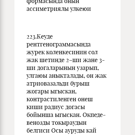
формасында онын
ассиметриялы улкеюи
223.Кеуде
рентгенограммасында
журек коленкесинин сол
жак шетинде 2–ши жане 3-
ши догаларынын узарып,
улгаюы аныкталады, он жак
атриовазальди бурыш
жогары ыгыскан,
контрастиленген онеш
киши радиус догасы
бойынша ыгыскан. Окпеде-
венозды токыраудын
белгиси Осы ауруды кай