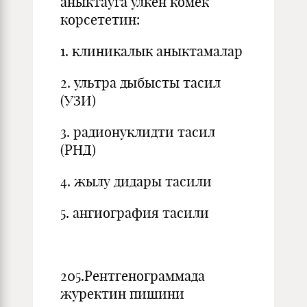
аныктауга улкен комек
корсететин:
1. клиникалык аныктамалар
2. ультра дыбысты тасил
(УЗИ)
3. радионуклидти тасил
(РНД)
4. жылу дидары тасили
5. ангиография тасили
205.Рентгенограммада
журектин пишини