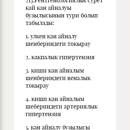
213.Рентгенологиялык сурет
кай кан айналуы
бузылысынын тури болып
табылады:
1. улкен кан айналу
шенбериндеги токырау
2. какпалык гипертензия
3. киши кан айналым
шенбериндеги веналык
токырау
4. киши кан айналым
шебериндеги артериялык
гипертензия
5. кан айналу бузылысы