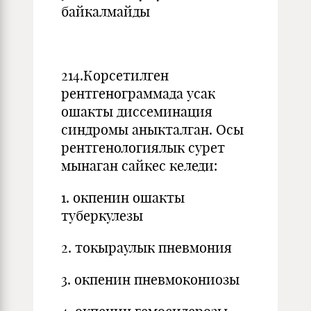
байкалмайды
214.Корсетилген
рентгенограммада усак
ошакты диссеминация
синдромы аныкталган. Осы
рентгенологиялык сурет
мынаган сайкес келеди:
1. окпенин ошакты
туберкулезы
2. токыраулык пневмония
3. окпенин пневмокониозы