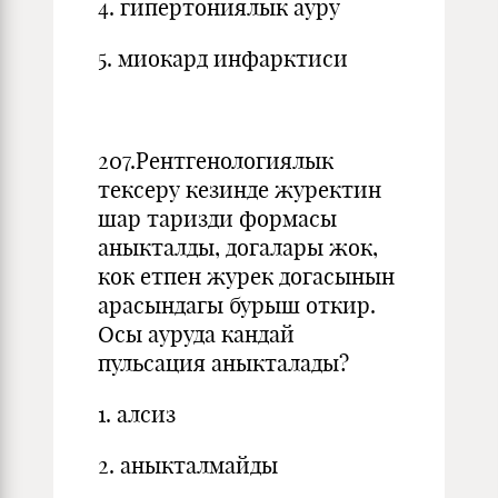
4. гипертониялык ауру
5. миокард инфарктиси
207.Рентгенологиялык
тексеру кезинде журектин
шар таризди формасы
аныкталды, догалары жок,
кок етпен журек догасынын
арасындагы бурыш откир.
Осы ауруда кандай
пульсация аныкталады?
1. алсиз
2. аныкталмайды