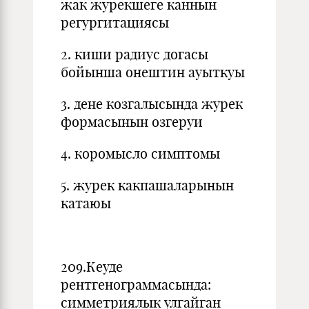
жак журекшеге каннын
регургитациясы
2. киши радиус догасы
бойынша онештин ауыткуы
3. дене козгалысында журек
формасынын озгеруи
4. коромысло симптомы
5. журек какпашаларынын
катаюы
209.Кеуде
рентгенограммасында:
симметриялык улгайган