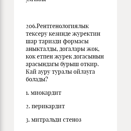
206.Рентгенологиялык
тексеру кезинде журектин
шар таризди формасы
аныкталды, догалары жок,
кок етпен журек догасынын
арасындагы бурыш откир.
Кай ауру туралы ойлауга
болады?
1. миокардит
2. перикардит
3. митральди стеноз