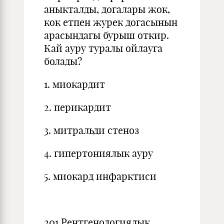
аныкталды, догалары жок,
кок етпен журек догасынын
арасындагы бурыш откир.
Кай ауру туралы ойлауга
болады?
1. миокардит
2. перикардит
3. митральди стеноз
4. гипертониялык ауру
5. миокард инфарктиси
201.Рентгенологиялык