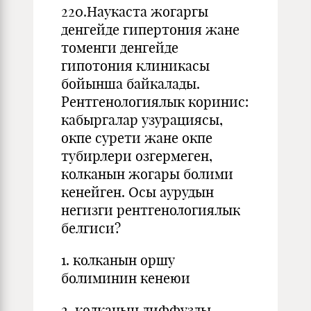
220.Наукаста жогаргы
денгейде гипертония жане
томенги денгейде
гипотония клиникасы
бойынша байкалады.
Рентгенологиялык коринис:
кабыргалар узурациясы,
окпе сурети жане окпе
тубирлери озгермеген,
колканын жогары болими
кенейген. Осы аурудын
негизги рентгенологиялык
белгиси?
1. колканын оршу
болиминин кенеюи
2. колканын диффузды