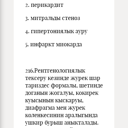
2. перикардит
3. митральды стеноз
4. гипертониялык ауру
5. инфаркт миокарда
216.Рентгенологиялык
тексеру кезинде журек шар
тариздес формалы, шетинде
доганын жогалуы, кокирек
куысынын кыскаруы,
диафрагма мен журек
коленкесинин аралыгында
ушкир бурыш аныкталады.