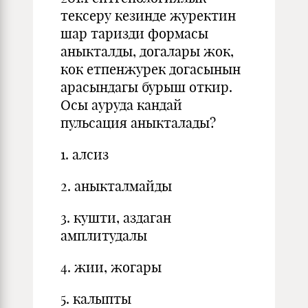
тексеру кезинде журектин
шар таризди формасы
аныкталды, догалары жок,
кок етпенжурек догасынын
арасындагы бурыш откир.
Осы ауруда кандай
пульсация аныкталады?
1. алсиз
2. аныкталмайды
3. кушти, аздаган
амплитудалы
4. жии, жогары
5. калыпты