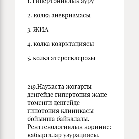
1. гипертониялык ауру
2. колка аневризмасы
3. ЖИА
4. колка коарктациясы
5. колка атеросклерозы
219.Наукаста жогаргы
денгейде гипертония жане
томенги денгейде
гипотония клиникасы
бойынша байкалады.
Рентгенологиялык коринис:
кабыргалар узурациясы,