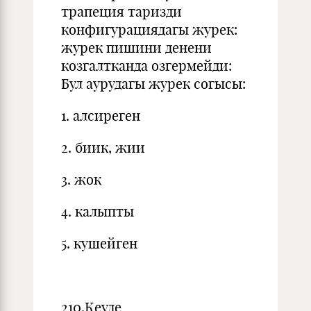
трапеция таризди
конфигурациядагы журек:
журек пишини денени
козгалтканда озгермейди:
Бул аурудагы журек согысы:
1. алсиреген
2. биик, жии
3. жок
4. калыпты
5. кушейген
210.Кеуде