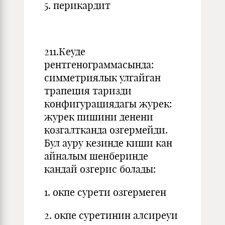
5. перикардит
211.Кеуде
рентгенограммасында:
симметриялык улгайган
трапеция таризди
конфигурациядагы журек:
журек пишини денени
козгалтканда озгермейди.
Бул ауру кезинде киши кан
айналым шенберинде
кандай озгерис болады:
1. окпе сурети озгермеген
2. окпе суретинин алсиреуи