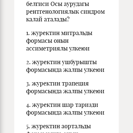
белгиси Осы аурудагы
рентгенологиялык синдром
калай аталады?
1. журектин митральды
формасы онын
ассиметриялы улкеюи
2. журектин ушбурышты
формасында жалпы улкеюи
3. журектин трапеция
формасында жалпы улкеюи
4. журектин шар таризди
формасында жалпы улкеюи
5. журектин аортальды