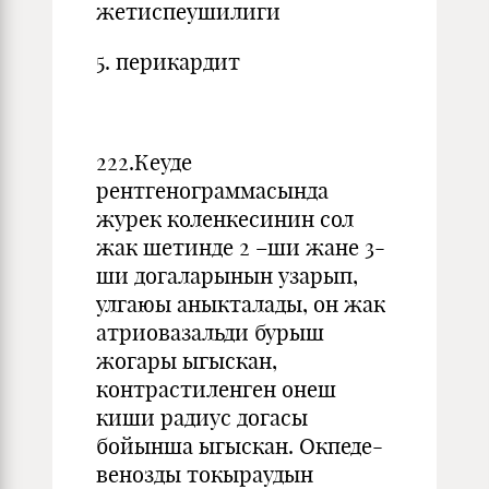
жетиспеушилиги
5. перикардит
222.Кеуде
рентгенограммасында
журек коленкесинин сол
жак шетинде 2 –ши жане 3-
ши догаларынын узарып,
улгаюы аныкталады, он жак
атриовазальди бурыш
жогары ыгыскан,
контрастиленген онеш
киши радиус догасы
бойынша ыгыскан. Окпеде-
венозды токыраудын