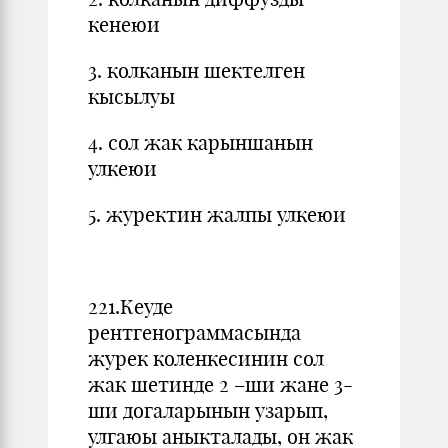
кенеюи
3. колканын шектелген
кысылуы
4. сол жак карыншанын
улкеюи
5. журектин жалпы улкеюи
221.Кеуде
рентгенограммасында
журек коленкесинин сол
жак шетинде 2 –ши жане 3-
ши догаларынын узарып,
улгаюы аныкталады, он жак