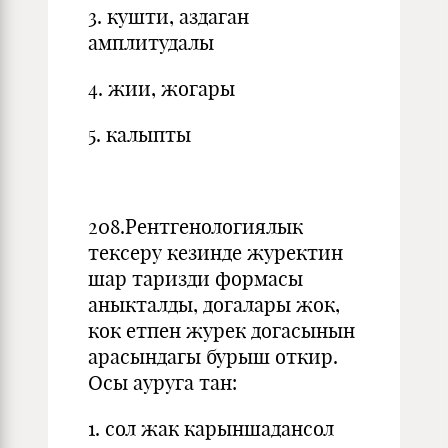
3. кушти, аздаган
амплитудалы
4. жии, жогары
5. калыпты
208.Рентгенологиялык
тексеру кезинде журектин
шар таризди формасы
аныкталды, догалары жок,
кок етпен журек догасынын
арасындагы бурыш откир.
Осы ауруга тан:
1. сол жак карыншадансол