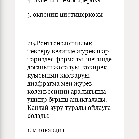
4. окпенин гемосидерозы
5. окпенин цистицеркозы
215.Рентгенологиялык
тексеру кезинде журек шар
тариздес формалы, шетинде
доганын жогалуы, кокирек
куысынын кыскаруы,
диафрагма мен журек
коленкесинин аралыгында
ушкир бурыш аныкталады.
Кандай ауру туралы ойлауга
болады:
1. миокардит