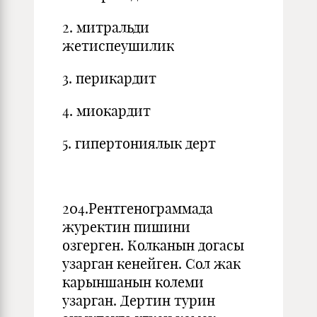
2. митральди
жетиспеушилик
3. перикардит
4. миокардит
5. гипертониялык дерт
204.Рентгенограммада
журектин пишини
озгерген. Колканын догасы
узарган кенейген. Сол жак
карыншанын колеми
узарган. Дертин турин