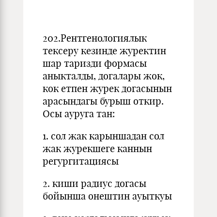
202.Рентгенологиялык
тексеру кезинде журектин
шар таризди формасы
аныкталды, догалары жок,
кок етпен журек догасынын
арасындагы бурыш откир.
Осы ауруга тан:
1. сол жак карыншадан сол
жак журекшеге каннын
регургитациясы
2. киши радиус догасы
бойынша онештин ауыткуы