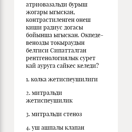
атриовазальди бурыш
жогары ыгыскан,
контрастиленген онеш
киши радиус догасы
бойынша ыгыскан. Окпеде-
венозды токыраудын
белгиси Сипатталган
рентгенологиялык сурет
кай ауруга сайкес келеди?
1. колка жетиспеушилиги
2. митральди
жетиспеушилик
3. митральди стеноз
4. уш ашпалы клапан