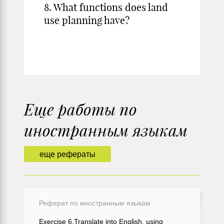
8. What func­tions does land
use planning have?
Еще работы по
иностранным языкам
еще рефераты
Реферат по иностранным языкам
Exercise 6.Translate into English, using