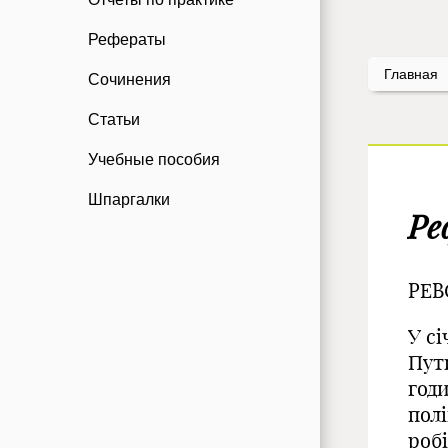
Рефераты
Главная
Сочинения
Статьи
Учебные пособия
Шпаргалки
Ре
РЕВ
У сі
Пут
год
пол
роб