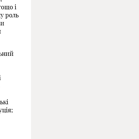
тощо і
ну
роль
зи
м
льний
і
в
ькі
уція;