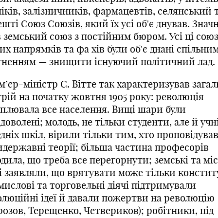
іків, залізничників, фармацевтів, селянський 
шті Союз Союзів, який їх усі об'
є
днував. Знач
в земський союз з постійним
бюром.
Усі ці сою
них напрямків та
фа
хів
були об'
є
днані спільни
гненням — знищити існуючий політичний лад
.
м’єр-міністр
С.
Вітте
так характеризував зага
рій на початку жовтня 1905 року: революція
оплювала все населення. Вищі шари були
доволені;
молодь, не тільки студенти, але й учн
дніх шкіл, вірили тільки тим, хто проповідува
идержавні теорії; більша частина професорів
дила, що треба все перегорнути; земські та міс
і заявляли, що врятувати може тільки констит
мислові та торговельні діячі підтримували
олюційні ідеї й давали пожертви на революцію
розов,
Терещенко,
Четвериков);
робітники, під