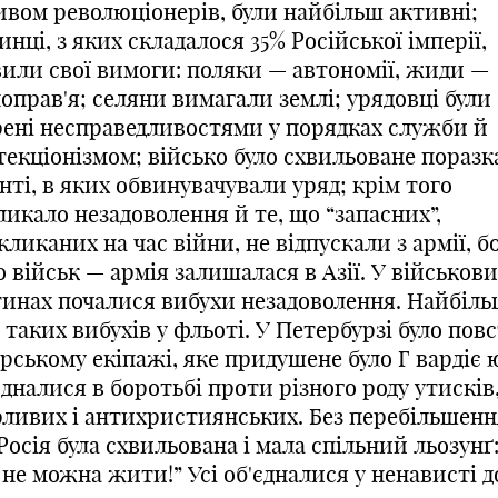
ивом революціонерів, були найбільш активні;
нці, з яких складалося 35% Російської імперії,
вили свої вимоги: поляки — автономії, жиди —
оправ'я; селяни вимагали землі; урядовці були
рені
несправедливостями
у порядках служби й
текціонізмом; військо було схвильоване поразк
ті, в яких обвинувачували уряд; крім того
икало незадоволення й те, що “запасних”,
ликаних на час війни, не відпускали з армії, б
 військ — армія залишалася в Азії. У військов
тинах почалися вибухи незадоволення. Найбіл
 таких вибухів у
фльоті.
У Петербурзі було пов
орському екіпажі, яке придушене було
Г
варді
є
ю
дналися в боротьбі проти різного роду утисків
рливих і антихристиянських. Без перебільшен
Росія була схвильована і мала спільний
льозунґ
 не можна жити!” Усі об'єдналися у ненависті д