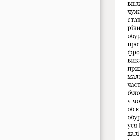
впл
чужи
ста
рівн
обу
про
фрон
викл
прик
мало
час
було
у м
об'
є
обу
уся 
далі