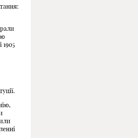
тання:
ирали
лю
 1905
уції.
мію,
и
дили
сленні
,