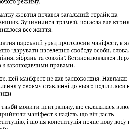
уючого режиму.
очатку жовтня почався загальний страйк на
зницях. Зупинилися трамваї, погасла ел
е
ктрик
инилося все життя.
жовтня царський уряд проголосив маніфест, в я
яно “дарувати населенню свободу особи, слова
ління, зібрань та союзів”. Встановлювалася Де
а з законодавчими правами.
те, цей маніфест не дав заспокоєння. Навпаки:
лення у своєму ставленні до нього поділилося 
тини —
а так
би
мовити центральну, що складалася з лю
прийняли маніфест з надією, що він дасть
титуцію, і що ця конституція почне нову добу 