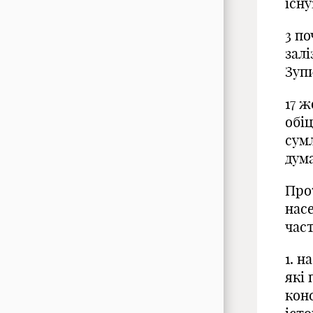
існ
3 п
залі
Зуп
17 
обіц
сум
дум
Про
насе
час
1. н
які 
конс