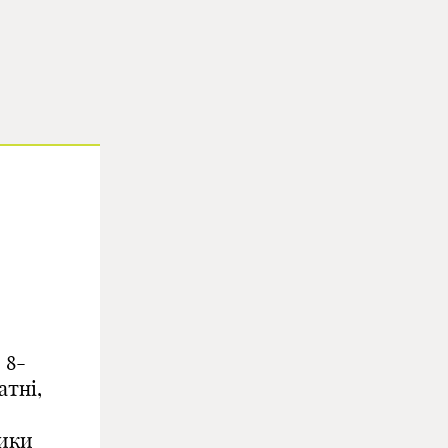
и
8-
атні,
ики