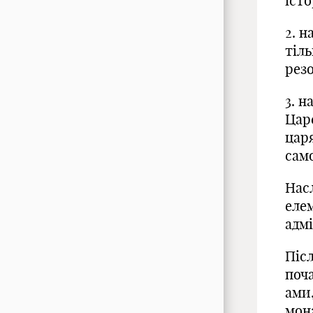
істо
2. н
тіл
рез
3. н
Цар
царя
сам
Нас
елем
адмі
Піс
поч
ами
мона