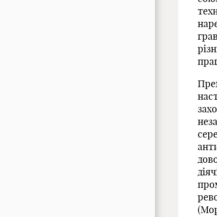
техн
наре
гра
різ
пра
Пре
наст
зах
неза
сере
ант
дово
діяч
про
рев
(Мо