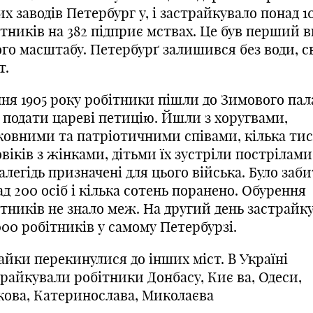
их заводів Петербур
г
у, і застрайкувало понад 1
тників на 382 підпри
є
мствах. Це був перший в
ого
масштабу.
Петербурґ
залишився без води, св
т.
чня 1905 року робітники пішли до Зимового пал
 подати цареві
петицію. Йшли
з хоругвами,
ковними та патріотичними співами, кілька ти
віків з жінками,
дітьми їх
зустріли пострілами
алегідь призначені для цього війська. Було заб
д 200 осіб і кілька сотень поранено. Обурення
ітників не знало меж. На другий день застрайк
000 робітників у самому Петербурзі
.
айки перекинулися до інших міст. В Україні
трайкували робітники Донбасу, Ки
є
ва, Одеси,
кова, Катеринослава, Миколаєва