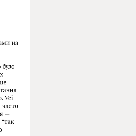
ами на
о було
их
ьше
стання
. Усі
, часто
ня —
:
“так
о