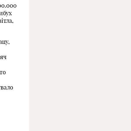
00.000
ибух
ітла,
ацу,
сяч
ито
увало