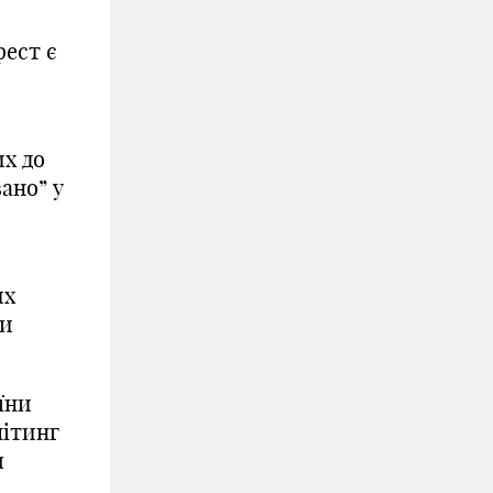
фест є
их до
ано” у
их
ни
їни
мітин
г
я