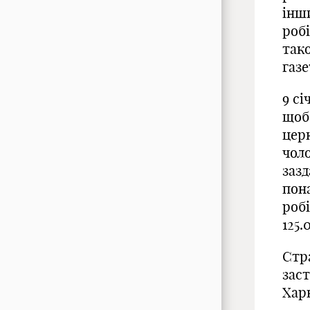
інш
робі
так
газе
9 сі
щоб
цер
чоло
зазд
пона
роб
125.
Стр
зас
Хар