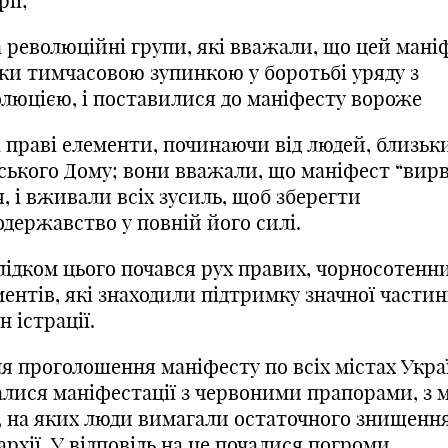
рії;
а революційні групи, які вважали, що цей мані
ьки тимчасовою зупинкою у боротьбі уряду з
олюцією, і поставилися до маніфесту вороже
а праві елементи, починаючи від людей, близьк
ського Дому; вони вважали, що маніфест “вирв
, і вживали всіх зусиль, щоб зберегти
одержавство у повній його силі.
лідком цього почався рух правих, чорносотенн
ентів, які знаходили підтримку значної части
н
істрації.
ля
проголошення маніфесту по всіх містах Укра
алися маніфестації з червоними прапорами, з 
, на яких люди вимагали остаточного знищенн
рхії. У відповідь на це почалися погроми