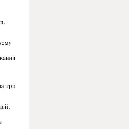
а.
кому
,
ржавна
на три
дей,
в