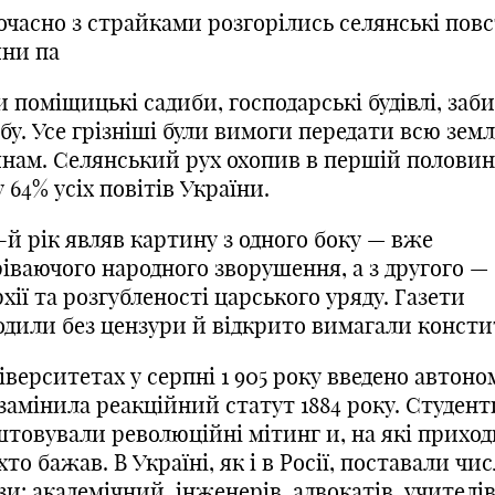
очасно з страйками розгорілись селянські повс
яни па
 поміщицькі садиби, господарські будівлі, заб
бу. Усе грізніші були вимоги передати всю зем
янам. Селянський рух охопив в першій половині
 64% усіх повітів України
.
-й рік являв картину з одного боку — вже
ріваючого народного
зворушення,
а з другого —
хії та
розгубленості
царського уряду. Газети
одили без цензури й відкрито вимагали констит
іверситетах у серпні
1
905 року введено автоно
замінила реакційний статут 1884 року. Студент
штовували революційні мітин
г
и, на які прихо
 хто бажав. В Україні, як і в Росії, поставали чи
и: академічний, інженерів, адвокатів, учителів