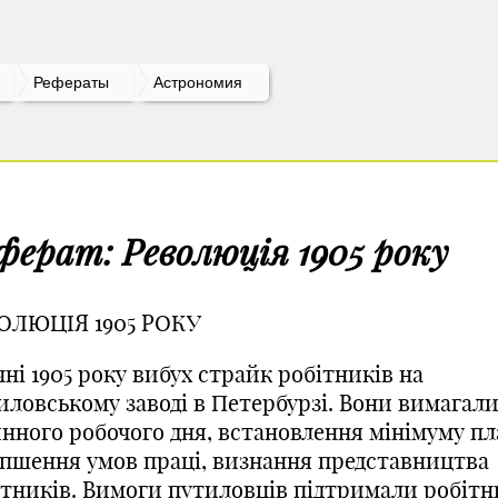
Рефераты
Астрономия
ферат: Революція 1905 року
ОЛЮЦІЯ 1905 РОКУ
чні 1905 року вибух страйк робітників на
иловському
заводі в Петербурзі. Вони вимагал
инного
робочого дня, встановлення мінімуму пл
іпшення умов праці, визнання представництва
ітників. Вимоги
путиловців
підтримали робітн