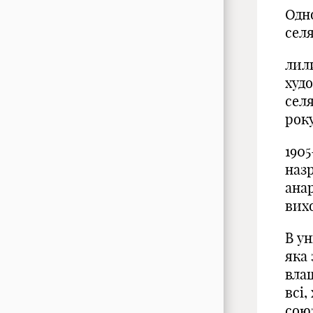
Одн
сел
лили
худо
сел
року
1905
наз
анар
вих
В ун
яка 
вла
всі,
союз