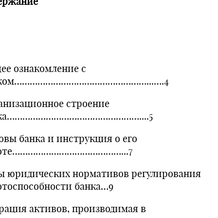
ержание
ее ознакомление с
нком……………………………………………...….4
анизационное строение
ка……………………………………………....5
овы банка и инструкция о его
оте……………………………………...7
ы юридических нормативов регулирования
отоспособности банка…9
рация активов, производимая в