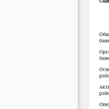
Сод
Общ
ба
Орг
бан
Осн
раб
Акт
раб
Опе