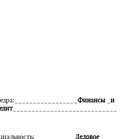
едра:_________________
Финансы
_
и
едит
____________________________
циальность:___________
Деловое