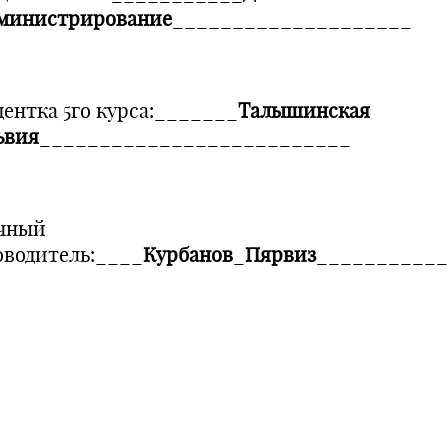
министрирование
____________________
дентка 5го курса:_______
Талышинская
ьвия
__________________________
чный
оводитель:____
Курбанов
_
Пярвиз
___________