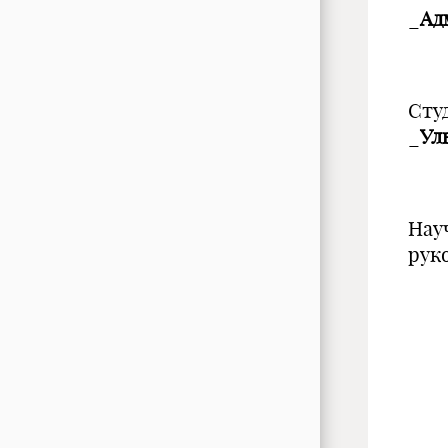
_
Ад
Сту
_
Ул
Нау
рук