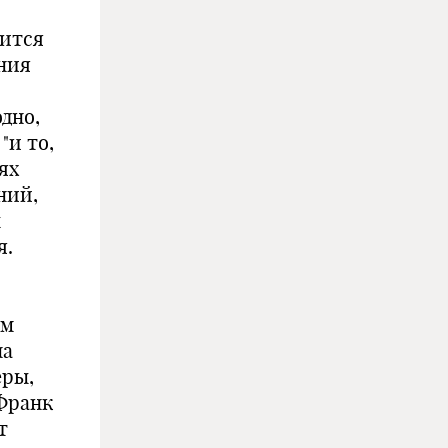
дится
ания
одно,
"и то,
ях
ний,
ы
я.
ом
на
еры,
 Франк
т