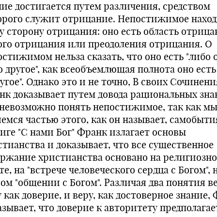
ние достигается путем различения, средством
орого служит отрицание. Непостижимое нахо
ту сторону отрицания: оно есть область отриц
ого отрицания или преодоления отрицания. О
стижимом нельза сказать, что оно есть "либо 
 другое", как всеобъемлющая полнота оно есть 
угое". Однако это и не точно, В своих Сочинени
нк доказывает путем довода рациональных зна
 невозможно понять непостижимое, так как м
яемся частью этого, как он называет, самобыти
ниге "С нами Бог" Франк излагает основы
стианства и доказывает, что все существенное
ержание христианства основано на религиозн
е, на "встрече человеческого сердца с Богом", 
ом "общении с Богом". Различая два понятия в
 как доверие, и веру, как достоверное знание,
азывает, что доверие к авторитету предполагае