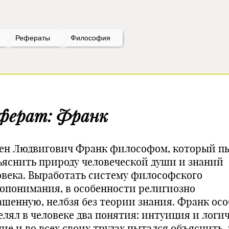
Рефераты
Философия
ферат: Франк
ен Людвигович Франк философом, который п
ъяснить природу человеческой души и знаний
овека. Выработать систему философского
опонимания, в особенности религиозно
ашенную, нелбзя без теории знания. Франк ос
елял в человеке два понятия: интуиция и логи
ие и во всех своих трудах пытался объяснить,