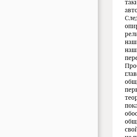
так
авт
Сле
опир
рел
наш
наш
пер
Про
гла
общ
пер
теор
пок
обо
общ
сво