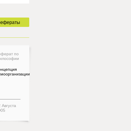
рефераты
еферат по
илософии
онцепция
амоорганизации
 Августа
005