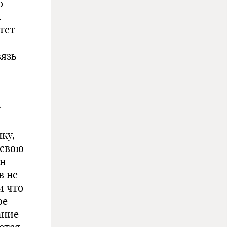
о
.
тет
вязь
т
ку,
 свою
он
в не
и что
ое
ание