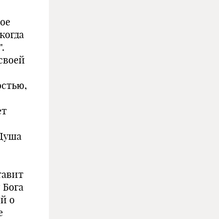
вое
когда
.
своей
остью,
ет
"Душа
тавит
 Бога
й о
е