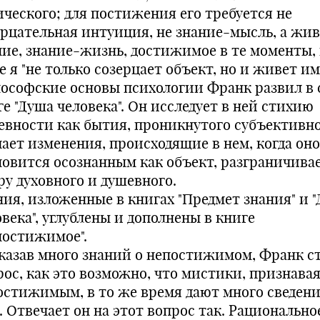
ического; для постижения его требуется не
ерцательная интуиция, не знание-мысль, а жи
ние, знание-жизнь, достижимое в те моменты, 
 я "не только созерцает объект, но и живет им"
ософские основы психологии Франк развил в 
е "Душа человека". Он исследует в ней стихию
евности как бытия, проникнутого субъективн
чает изменения, происходящие в нем, когда оно
новится осознанным как объект, разграничива
ру духовного и душевного.
ния, изложенные в книгах "Предмет знания" и 
века", углублены и дополнены в книге
постижимое".
казав много знаний о непостижимом, Франк с
рос, как это возможно, что мистики, признавая
остижимым, в то же время дают много сведени
. Отвечает он на этот вопрос так. Рационально