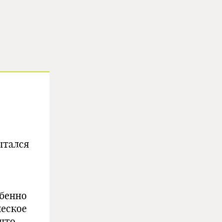
ытался
обенно
ческое
 что