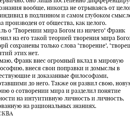
первично, оно лишь постепенно дифференциру
ознания вообще, никогда не отрываясь от целог
 индивид в подлинном и самом глубоком смысл
а производен от общества, как целого.
ль о "Творении мира Богом из ничего" Франк
енил на его такой теорией творения мира Бого
рй сохранены только слова "творение", "творец"
ятий этих нет.
умаю, Франк внес огромный вклад в мировую
ософию, внеся свои поправки и домыслы в
ествующие и доказанные философами,
отавшими до него. Также он развил свою, нову
рию о сотворении мира и разделил понятие
ности на интуитивную личность и личность,
ованную на рациональных знаниях.
СКВА