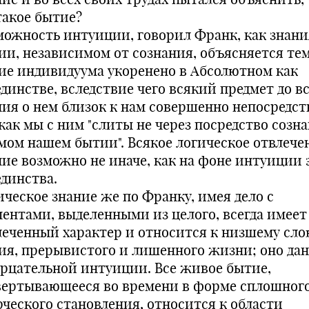
такое бытие?
можность интуиции, говорил Франк, как знани
ии, независимом от сознания, объясняется тем
ие индивидуума укоренено в Абсолютном как
единстве, вследствие чего всякий предмет до в
ния о нем близок к нам совершенно непосредст
как мы с ним "слиты не через посредство созна
амом нашем бытии". Всякое логическое отвлече
ние возможно не иначе, как на фоне интуиции 
единства.
ическое знание же по Франку, имея дело с
ментами, выделенными из целого, всегда имеет
леченный характер и относится к низшему сл
ия, прерывистого и лишенного жизни; оно дан
ерцательной интуиции. Все живое бытие,
вертывающееся во времени в форме сплошног
рческого становления, относится к области