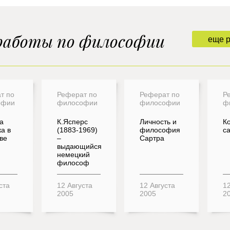
работы по философии
еще 
т по
Реферат по
Реферат по
Р
офии
философии
философии
ф
а
К.Ясперс
Личность и
К
а в
(1883-1969)
философия
с
ве
–
Сартра
выдающийся
немецкий
философ
ста
12 Августа
12 Августа
12
2005
2005
2