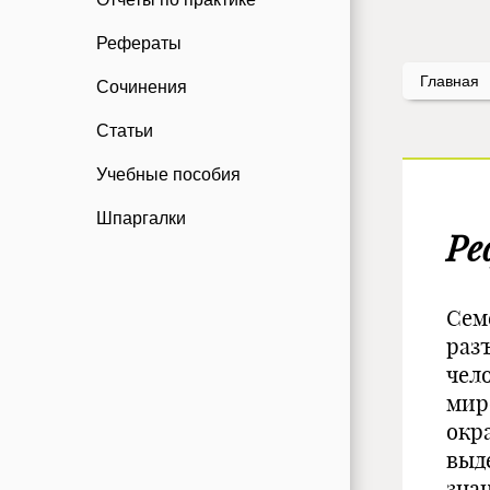
Рефераты
Главная
Сочинения
Статьи
Учебные пособия
Шпаргалки
Ре
Сем
раз
чел
мир
окр
выд
знан