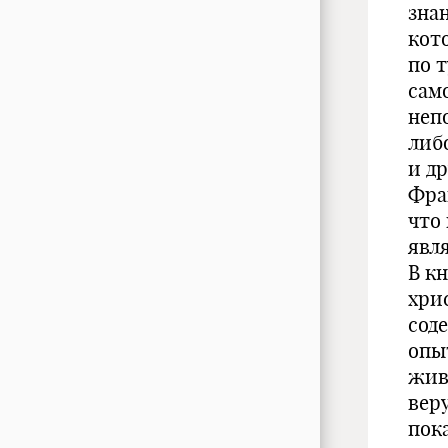
зна
кот
по 
сам
непо
либо
и др
Фра
что
явл
В к
хри
сод
опыт
жив
веру
пок