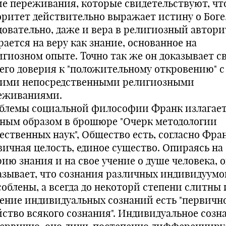
ие переживания, которые свидетельствуют, чт
оритет действительно выражает истину о Боге
довательно, даже и вера в религиозный автори
ается на веру как знание, основанное на
игиозном опыте. Точно так же он доказывает с
его доверия к "положительному откровению" с
ими непосредственными религиозными
еживаниями.
блемы социальной философии Франк излагае
вным образом в брошюре "Очерк методологии
ественных наук", Общество есть, согласно Фран
вичная целость, единое существо. Опираясь на
ию знания и на свое учение о душе человека, 
азывает, что сознания различных индивидуумо
соблены, а всегда до некоторй степени слитны 
ение индивидуальных сознаний есть "первичн
йство всякого сознания". Индивидуальное созн