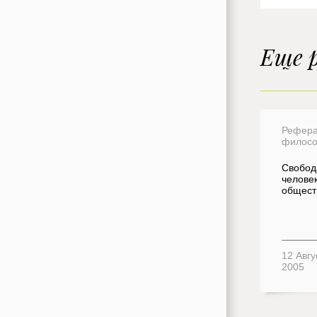
Еще 
Рефера
филос
Свобод
человек
общест
12 Авгу
2005