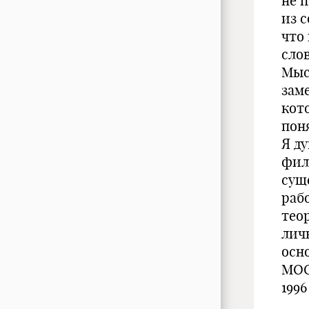
не 
из с
что
слов
Мыс
зам
кото
пон
Я д
фил
сущ
раб
тео
лич
осн
МО
1996