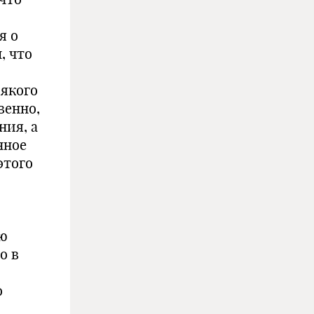
я о
, что
сякого
венно,
ния, а
нное
этого
ою
о в
о