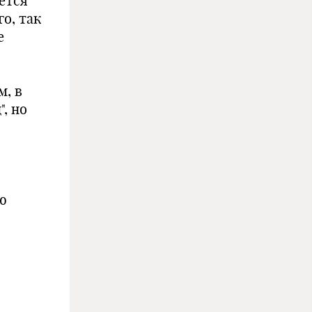
ется
о, так
е
м, в
, но
ю