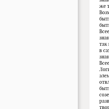
же 
Воз
быт
быт
Все
зна
так 
в с
зна
Все
Лог
эле
отв
быт
соз
раз
тво