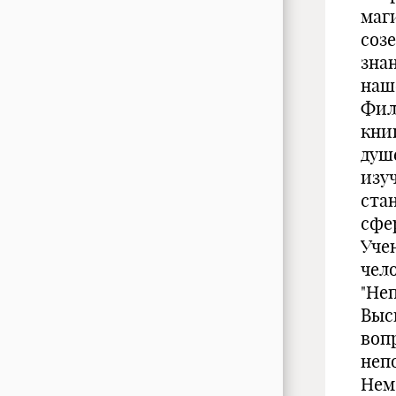
маг
соз
зна
наше
Фил
книг
душ
изу
ста
сфе
Уче
чело
"Не
Выс
воп
неп
Нем