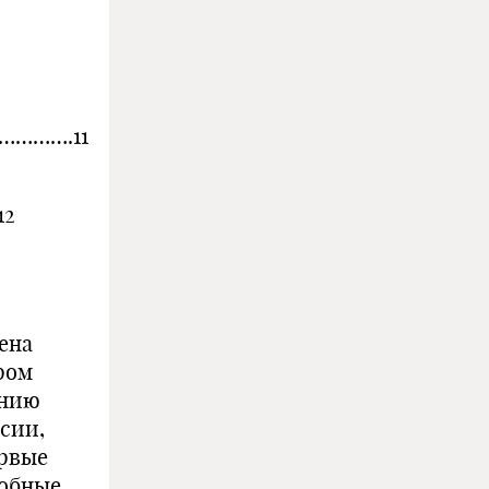
……….11
12
ена
ром
анию
сии,
ервые
собные