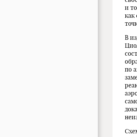
и то
как
точ
В и
Цио
сос
обр
по 
зам
реа
аэро
сам
док
неи
Схе