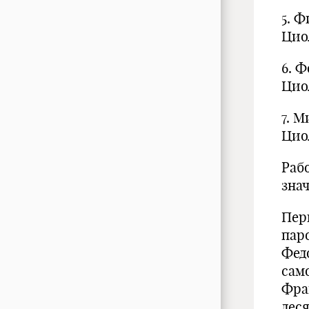
5. 
Цио
6. 
Ци
7. 
Цио
Раб
зна
Пер
пар
Фед
сам
Фра
дес