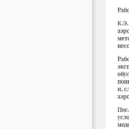
Раб
К.Э
аэро
мет
нес
Раб
экс
обу
пон
и, с
аэр
Пос
усл
мод