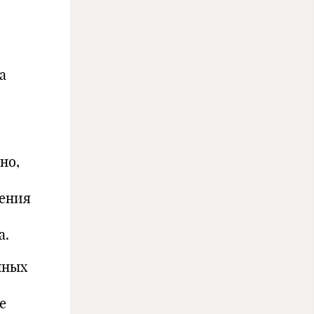
а
но,
ления
а.
нных
е