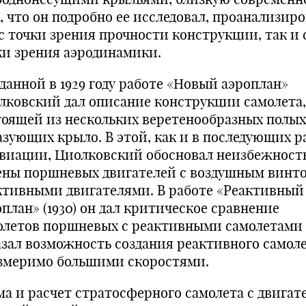
, что он подробно ее исследовал, проанализир
 с точки зрения прочности конструкции, так и 
ки зрения аэродинамики.
зданной в 1929 году работе «Новый аэроплан»
лковский дал описание конструкции самолета,
тоящей из нескольких веретенообразных полых
азующих крыло. В этой, как и в последующих р
авиации, Циолковский обосновал неизбежност
ены поршневых двигателей с воздушным винт
ктивными двигателями. В работе «Реактивный
план» (1930) он дал критическое сравнение
олетов поршневых с реактивными самолетами
азал возможность создания реактивного самоле
змеримо большими скоростями.
ма и расчет стратосферного самолета с двигат