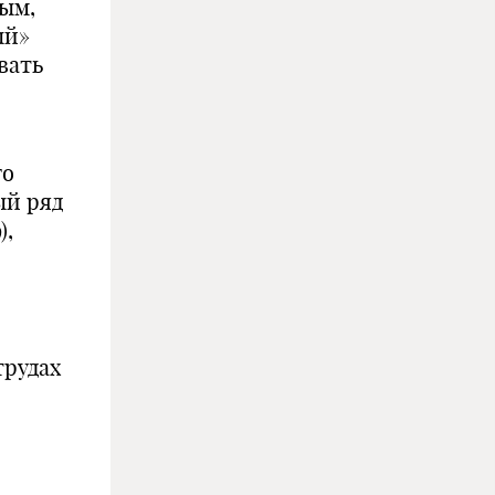
ым,
ый»
вать
го
ый ряд
),
трудах