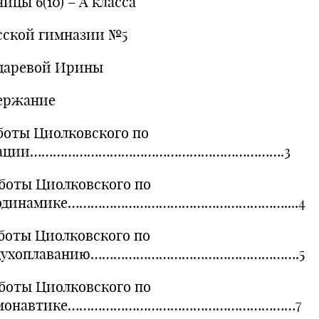
ицы 6(10) – А класса
сской гимназии №5
даревой Ирины
ержание
аботы Циолковского по
иации………………………………………………………….3
аботы Циолковского по
одинамике…………………………………………………....4
аботы Циолковского по
здухоплаванию……………………………………………….5
аботы Циолковского по
смонавтике……………………………………………………7