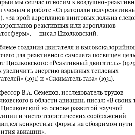
орый мы сейчас относим к воздушно-реактивн
ы ученым в работе «Стратоплан полуреактивн
2). «За эрой аэропланов винтовых должна следо
 аэропланов реактивных или аэропланов
атосферы», — писал Циолковский.
блеме создания двигателя и высококалорийно
ючего для реактивного самолета посвящен цел
т Циолковского: «Реактивный двигатель» (1929
к увеличить энергию взрывных тепловых
ателей» (1931) и «Сжиматель газа» (1931).
фессор В.А. Семенов, исследователь трудов
лковского в области авиации, писал: «В своих 
. Циолковский на основе развитой научной
уиции и чисто теоретических соображений
двидел конкретные формы на обозримом пути
вития авиации».