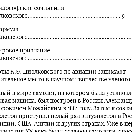
Философские сочинения
лковского…………………………………………………...9
Формула
олковского……………………………………………………………
Мировое признание
лковского………………………………………………………...
оты К.Э. Циолковского по авиации занимают
чительное место в научном творчестве ученого.
вый в мире самолет, на котором была установл
овая машина, был построен в России Александ
оровичем Можайским в 1881 году. Затем к созд
олетов приступил целый ряд энтузиастов в Рос
нции, США, Англии и других странах. Уже в п
ятилетия XX века были созданы самолеты, спо