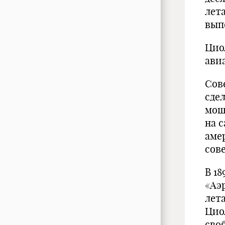
лет
выпо
Цио
ави
Сов
сде
мощ
на 
аме
сове
В 1
«Аэ
лет
Цио
сво