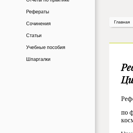
Рефераты
Главная
Сочинения
Статьи
Учебные пособия
Шпаргалки
Ре
Ци
Реф
по 
кос