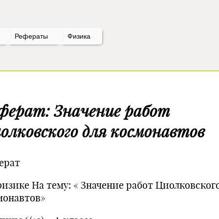
Рефераты
Физика
ферат: Значение работ
олковского для космонавтов
ерат
физике На тему: « Значение работ Циолковског
монавтов»