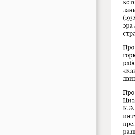
кот
дан
(193
эра
стр
Про
гор
рабо
«Ка
двиг
Про
Цио
К.Э
инт
пре
раз