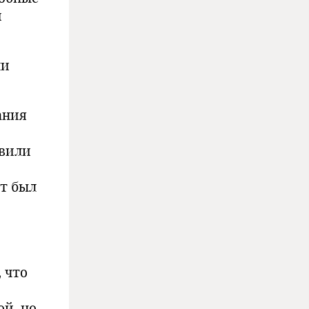
и
ми
ания
авили
т был
 что
й, но