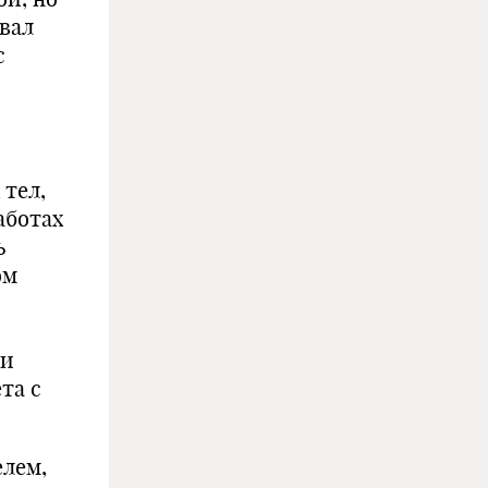
овал
с
 тел,
аботах
ь
ом
 и
та с
елем,