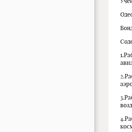
Учен
Оде
Бон
Сод
1.Р
ав
2.Р
аэр
3.Р
во
4.Р
ко