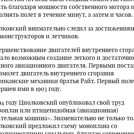
ать благодаря мощности собственного мотора 
лнять полет в течение минут, а затем и часов.
лковский внимательно следил за достижения
аконструкторов и летчиков.
ершенствование двигателей внутреннего сгор
лало возможным создание легкого и достаточно
ного авиационного двигателя. Первыми пост
самолет двигатель внутреннего сгорания
риканские механики братья Райт. Первый поле
ршен ими в 1903 году.
894 году Циолковский опубликовал свой труд
роплан или птицеподобная (авиационная)
ательная машина». Знаменательно не только то,
лковский предложил схему моноплана со
боднонесущими крыльями, близкую современно