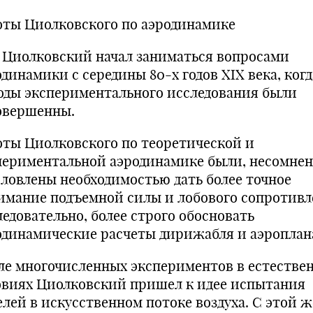
оты Циолковского по аэродинамике
. Циолковский начал заниматься вопросами
динамики с середины 80-х годов XIX века, когд
оды экспериментального исследования были
овершенны.
оты Циолковского по теоретической и
периментальной аэродинамике были, несомнен
словлены необходимостью дать более точное
имание подъемной силы и лобового сопротив
ледовательно, более строго обосновать
одинамические расчеты дирижабля и аэроплан
ле многочисленных экспериментов в естестве
овиях Циолковский пришел к идее испытания
елей в искусственном потоке воздуха. С этой ж