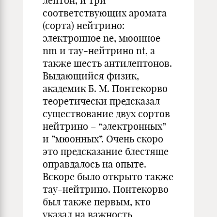
лептон, и три
соответствующих аромата
(сорта) нейтрино:
электронное ne, мюонное
nm и тау-нейтрино nt, а
также шесть антилептонов.
Выдающийся физик,
академик Б. М. Понтекорво
теоретически предсказал
существование двух сортов
нейтрино – “электронных”
и ”мюонных”. Очень скоро
это предсказание блестяще
оправдалось на опыте.
Вскоре было открыто также
тау-нейтрино. Понтекорво
был также первым, кто
указал на важность