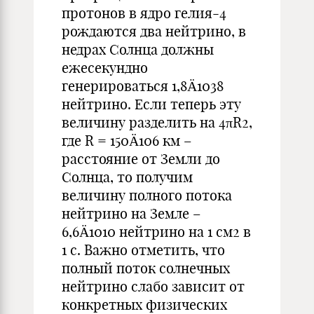
протонов в ядро гелия-4
рождаются два нейтрино, в
недрах Солнца должны
ежесекундно
генерироваться 1,8Ä1038
нейтрино. Если теперь эту
величину разделить на 4πR­­2,
где R = 150Ä106 км –
расстояние от Земли до
Солнца, то получим
величину полного потока
нейтрино на Земле –
6,6Ä1010 нейтрино на 1 см2 в
1 с. Важно отметить, что
полный поток солнечных
нейтрино слабо зависит от
конкретных физических