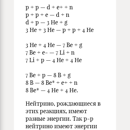
p + p — d + е+ + n
p + p + e — d + n
d + p — 3 He + g
3 He + 3 He — p + p + 4 He
3 He + 4 He — 7 Be + g
7 Be + е- — 7 Li + n
7 Li + p — 4 He + 4 He
7 Be + p — 8 B + g
8 B — 8 Be* + е+ + n­­­­­­­
8 Be* — 4 He + 4 He.
Нейтрино, рождающиеся в
этих реакциях, имеют
разные энергии. Так p-p
нейтрино имеют энергии