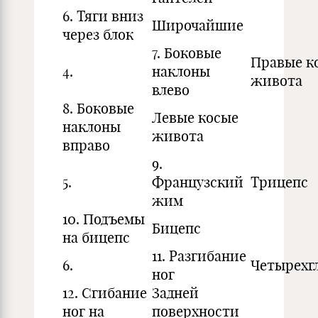
6. Тяги вниз
Широчайшие
через блок
7. Боковые
Правые к
4.
наклоны
живота
влево
8. Боковые
Левые косые
наклоны
живота
вправо
9.
5.
Французский
Трицепс
жим
10. Подъемы
Бицепс
на бицепс
11. Разгибание
6.
Четырехг
ног
12. Сгибание
Задней
ног на
поверхности