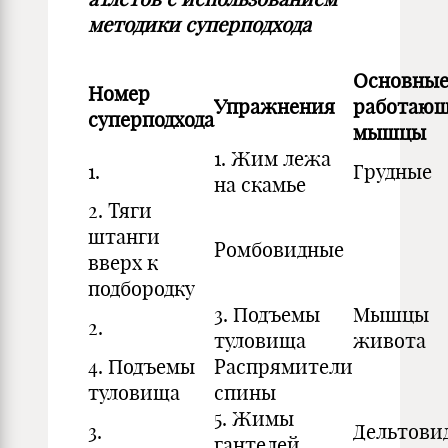
методики суперподхода
Основны
Номер
Упражнения
работаю
суперподхода
мышцы
1. Жим лежа
1.
Грудные
на скамье
2. Тяги
штанги
Ромбовидные
вверх к
подбородку
3. Подъемы
Мышцы
2.
туловища
живота
4. Подъемы
Распрямители
туловища
спины
5. Жимы
3.
Дельтови
гантелей