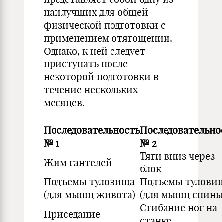
наилучших для общей
физической подготовки с
применением отягощении.
Однако, к ней следует
приступать после
некоторой подготовки в
течение нескольких
месяцев.
Последовательность
Последовательно
№ 1
№ 2
Тяги вниз через
Жим гантелей
блок
Подъемы туловища
Подъемы тулови
(для мышц живота)
(для мышц спины
Сгибание ног на
Приседание
станке