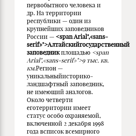
первобытного человека и
др. На территории
республики — один из
крупнейших заповедников
России —
<span Arial",«sans-
serif»">Алтайскийгосударственный
заповедник
площадью
<span
Arial",«sans-serif»">9 тыс. кв.
км
.Регион —
уникальныйисторико-
ландшафтный заповедник,
не имеющий аналогов.
Около четверти
еготерритории имеет
статус особо охраняемой,
включенной 2 декабря 1998
года всписок всемирного