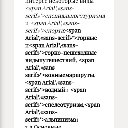
интерес некоторые виды
<span Arial",«sans-
serif»">специальноготуризма
и
<span Arial",«sans-
serif»">спорта
:
<span
Arial",«sans-serif»">горные
и
<span Arial",«sans-
serif»">горно-пешеходные
видыпутешествий
,
<span
Arial",«sans-
serif»">конныемаршруты
,
<span Arial",«sans-
serif»">водный
и
<span
Arial",«sans-
serif»">спелеотуризм
,
<span
Arial",«sans-
serif»">альпинизм
и
т.д.Основные