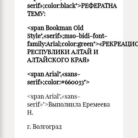
serif»;color:black">РЕФЕРАТНА
ТЕМУ:
<span Bookman Old
Style",«serif»;mso-bidi-font-
family:Arial;color:green">«РЕКРЕ
РЕСПУБЛИКИ АЛТАЙ И
АЛТАЙСКОГО КРАЯ»
<span Arial",«sans-
serif»;color:#660033">
<span Arial",«sans-
serif»">Выполнила Еремеева
Н.
г. Волгоград