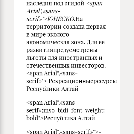
наследия под эгидой
<span
Arial",«sans-
serif»">ЮНЕСКО
.На
территории создана первая
в мире эколого-
экономическая зона. Для ее
развитияпредусмотрены
льготы для иностранных и
отечественных инвесторов.
<span Arial",«sans-
serif»"> Рекреационныересурсы
Республики Алтай
<span Arial",«sans-
serif»;mso-bidi-font-weight:
bold">Республика Алтай
<span Arial",«sans-serif»">-