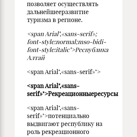
позволяет осуществлять
дальнейшееразвитие
туризма в регионе.
<span Arial",«sans-serif»;
font-style:normal;mso-bidi-
font-style:italic">Республика
Алтай
<span Arial",«sans-serif»">
<span Arial",«sans-
serif»">Рекреационныересурсы
<span Arial",«sans-
serif»">потенциально
выдвигают республику на
роль рекреационного