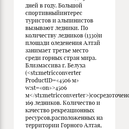
дней в году. Большой
спортивныйинтерес
туристов и альпинистов
вызывают ледники. По
количеству ледников (1330)и
площади оледенения Алтай
занимает третье место
среди горных стран мира.
Близмассива г. Белуха
(<st1:metricconverter
ProductID=«4506 м»
w:st=«on»>4506
м</st1:metricconverter>)сосредоточен
169 ледников. Количество и
качество рекреационных
ресурсов,расположенных на
территории Горного Алтая,