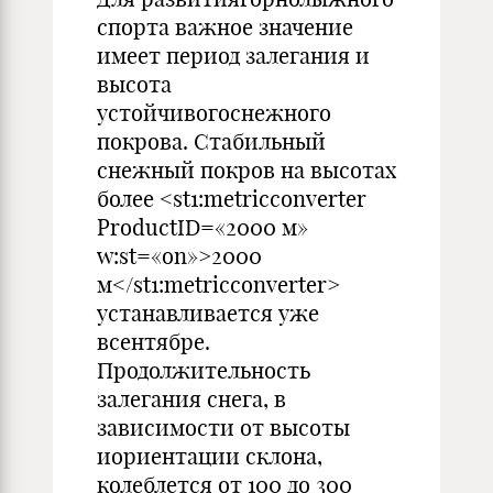
спорта важное значение
имеет период залегания и
высота
устойчивогоснежного
покрова. Стабильный
снежный покров на высотах
более <st1:metricconverter
ProductID=«2000 м»
w:st=«on»>2000
м</st1:metricconverter>
устанавливается уже
всентябре.
Продолжительность
залегания снега, в
зависимости от высоты
иориентации склона,
колеблется от 100 до 300