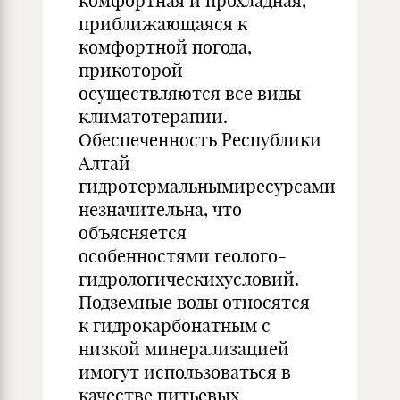
комфортная и прохладная,
приближающаяся к
комфортной погода,
прикоторой
осуществляются все виды
климатотерапии.
Обеспеченность Республики
Алтай
гидротермальнымиресурсами
незначительна, что
объясняется
особенностями геолого-
гидрологическихусловий.
Подземные воды относятся
к гидрокарбонатным с
низкой минерализацией
имогут использоваться в
качестве питьевых