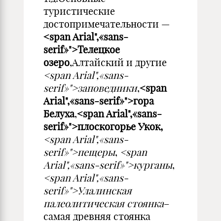
туристические
достопримечательности —
<span Arial",«sans-
serif»">Телецкое
озеро
,Алтайский и другие
<span Arial",«sans-
serif»">заповедники
,
<span
Arial",«sans-serif»">гора
Белуха
,
<span Arial",«sans-
serif»">плоскогорье Укок,
<span Arial",«sans-
serif»">пещеры
,
<span
Arial",«sans-serif»">курганы
,
<span Arial",«sans-
serif»">Улалинская
палеолитическая стоянка
–
самая древняя стоянка