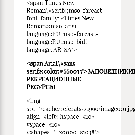
<span Times New
Roman",«serif»;mso-fareast-
font-family: «Times New
Roman»;mso-ansi-
language:RU;mso-fareast-
language:RU;mso-bidi-
language: AR-SA">
<span Arial",«sans-
serif»;color:#660033">ЗАПОВЕДНИКИ
РЕКРЕАЦИОННЫЕ
РЕСУРСЫ
<img
src="/cache/referats/21960/image001.jpg
align=«left» hspace=«10»
vspace=«10»
v:shapes="_x0000_s1038">