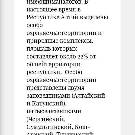
имеющиманалогов. В
настоящее время в
Республике Алтай выделены
особо
охраняемыетерритории и
природные комплексы,
площадь которых
составляет около 22% от
общейтерритории
республики. Особо
охраняемыетерритории
представлены двумя
заповедниками (Алтайский
и Катунский),
пятьюзаказниками
(Чергинский,
Сумультинский, Кош-
Агачский, Турачакский,