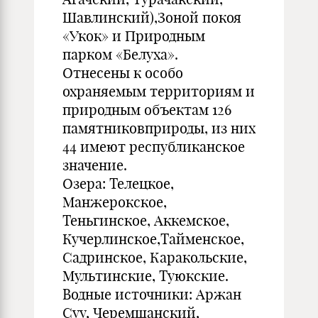
Шавлинский),Зоной покоя
«Укок» и Природным
парком «Белуха».
Отнесены к особо
охраняемым территориям и
природным объектам 126
памятниковприроды, из них
44 имеют республиканское
значение.
Озера: Телецкое,
Манжерокское,
Теньгинское, Аккемское,
Кучерлинское,Тайменское,
Садринское, Каракольские,
Мультинские, Туюкские.
Водные источники: Аржан
Суу, Черемшанский,