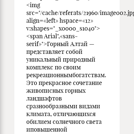
<img
src="/cache/referats/21960/image002.jp
align=«left» hspace=«12»
v:shapes="_x0000_s1040">
<span Arial",«sans-
serif»">Горный Алтай —
представляет собой
уникальный природный
комплекс по своим
рекреационнымбогатствам.
Это прекрасное сочетание
живописных горных
ландшафтов
сразнообразными видами
климата, отличающихся
обилием солнечного света
иповышенной