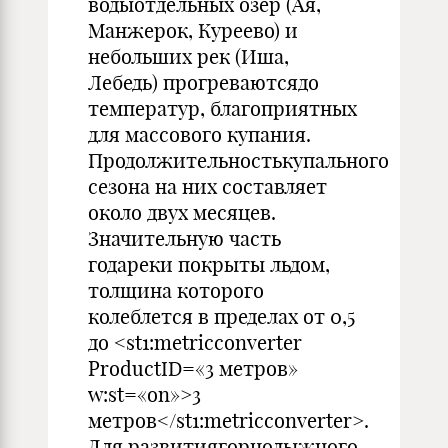
водыотдельных озер (Ая,
Манжерок, Куреево) и
небольших рек (Иша,
Лебедь) прогреваютсядо
температур, благоприятных
для массового купания.
Продолжительностькупального
сезона на них составляет
около двух месяцев.
Значительную часть
годареки покрыты льдом,
толщина которого
колеблется в пределах от 0,5
до <st1:metricconverter
ProductID=«3 метров»
w:st=«on»>3
метров</st1:metricconverter>.
Для развитиягорнолыжного