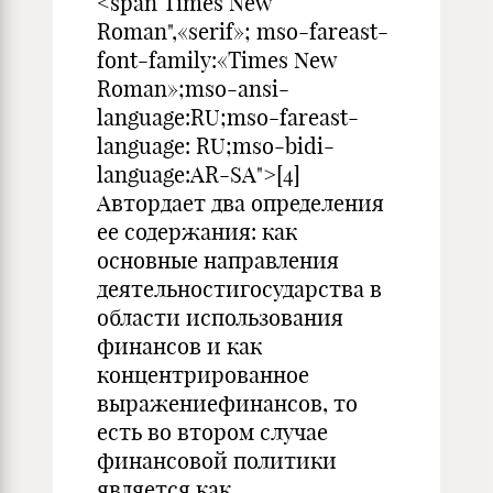
<span Times New
Roman",«serif»; mso-fareast-
font-family:«Times New
Roman»;mso-ansi-
language:RU;mso-fareast-
language: RU;mso-bidi-
language:AR-SA">[4]
Автордает два определения
ее содержания: как
основные направления
деятельностигосударства в
области использования
финансов и как
концентрированное
выражениефинансов, то
есть во втором случае
финансовой политики
является как