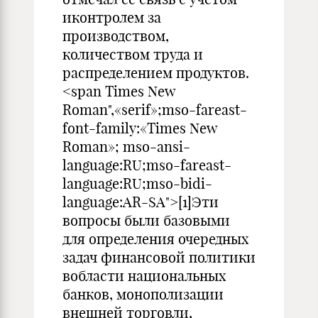
иконтролем за
производством,
количеством труда и
распределением продуктов.
<span Times New
Roman",«serif»;mso-fareast-
font-family:«Times New
Roman»; mso-ansi-
language:RU;mso-fareast-
language:RU;mso-bidi-
language:AR-SA">[1]Эти
вопросы были базовыми
для определения очередных
задач финансовой политики
вобласти национальных
банков, монополизации
внешней торговли,