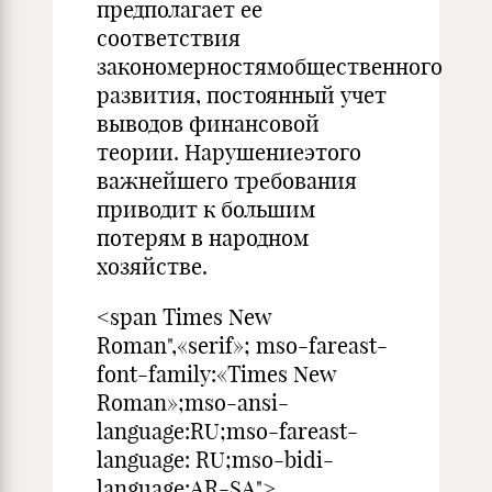
предполагает ее
соответствия
закономерностямобщественного
развития, постоянный учет
выводов финансовой
теории. Нарушениеэтого
важнейшего требования
приводит к большим
потерям в народном
хозяйстве.
<span Times New
Roman",«serif»; mso-fareast-
font-family:«Times New
Roman»;mso-ansi-
language:RU;mso-fareast-
language: RU;mso-bidi-
language:AR-SA">