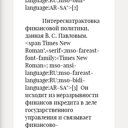
language:RU;mso-bidi-
language:AR-SA">[2]
Интереснатрактовка
финансовой политики,
данная В. С. Павловым.
<span Times New
Roman",«serif»;mso-fareast-
font-family:«Times New
Roman»; mso-ansi-
language:RU;mso-fareast-
language:RU;mso-bidi-
language:AR-SA">[3] Он
исходит из неразрывности
финансов икредита в деле
государственного
управления и связывает
финансово-