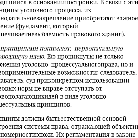
одящийся в основаниипостройки. В связи с эт
нципы уголовного процесса, их
онодательноезакрепление приобретают важное
чение (фундамент, который
спечиваетнезыблемость правового здания).
 принципами понимают, первоначальную
оводящую идею.
Ею проникнуты не только
ожения уголовно-процессуальногоправа, но и
воприменительные возможности: следователь,
наватель, суд приконкретном использовании
вовых норм не вправе отступать от
овополагающихидей в виде уголовно-
цессуальных принципов.
нципы должны бытьестественной основой
троения системы права, отражающей объекти
ономерностиэпохи. Их регламентация в законе