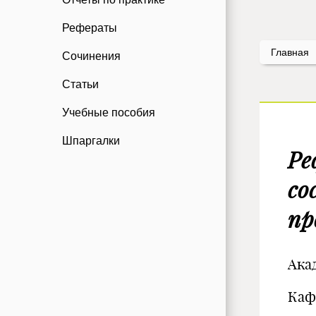
Рефераты
Главная
Сочинения
Статьи
Учебные пособия
Шпаргалки
Ре
со
пр
Ака
Каф