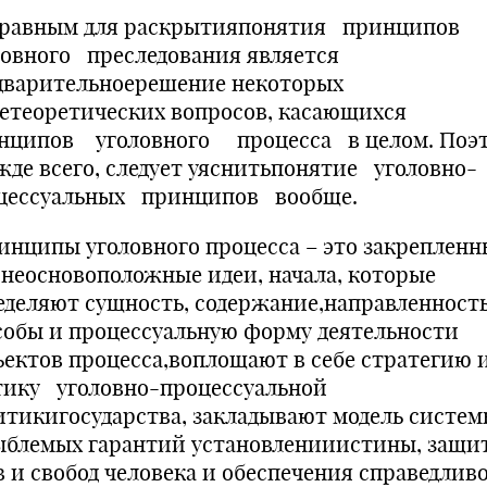
равным для раскрытияпонятия принципов
ловного преследования является
дварительноерешение некоторых
етеоретических вопросов, касающихся
нципов уголовного процесса в целом. Поэт
жде всего, следует уяснитьпонятие уголовно-
цессуальных принципов вообще.
нципы уголовного процесса – это закрепленн
онеосновоположные идеи, начала, которые
еделяют сущность, содержание,направленность
собы и процессуальную форму деятельности
ъектов процесса,воплощают в себе стратегию 
тику уголовно-процессуальной
итикигосударства, закладывают модель систе
ыблемых гарантий установленииистины, защи
в и свобод человека и обеспечения справедлив