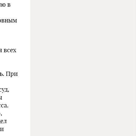
лю в
ловным
я всех
ь. При
уд,
ы
са.
,
дел
ми