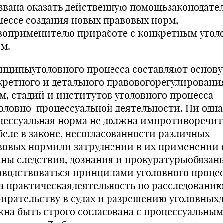
звана оказать действенную помощьзаконодате
цессе создания новых правовых норм,
воприменителю приработе с конкретным уго
ом.
нципыуголовного процесса составляют основу
кретного и детального правовогорегулировани
м, стадий и институтов уголовного процесса
головно-процессуальной деятельности. Ни одна
цессуальная норма не должна импротиворечит
беле в законе, несогласованности различных
вовых нормили затруднении в их применении с
аны следствия, дознания и прокуратурыобязан
оводствоваться принципами уголовного процес
а практическаядеятельность по расследованию
бирательству в судах и разрешению уголовных
жна быть строго согласована с процессуальны