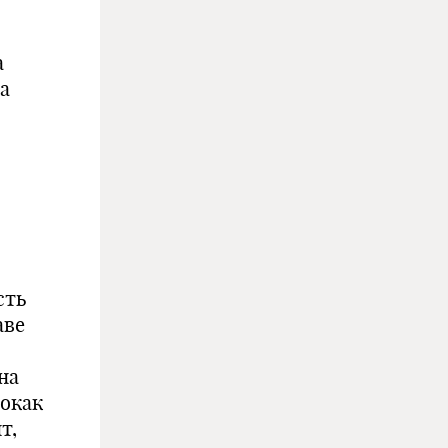
а
а
сть
аве
на
нокак
т,