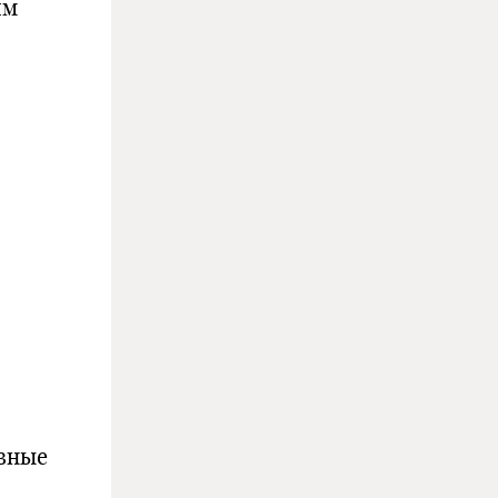
им
вные