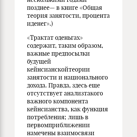
позднее— в книге «Общая
теория занятости, про­цента
иденег».)
«Трактат оденьгах»
содержит, таким образом,
важные предпо­сылки
будущей
кейнсианскойтеории
занятости и национального
до­хода. Правда, здесь еще
отсутствует анализтакого
важного компонента
кейнсианства, как функция
потребления; лишь в
первомприбли­жении
намечены взаимосвязи