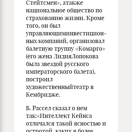
Стейтсмен», атакже
национальное общество по
страхованию жизни. Кроме
того, он был
управляющиминвестицион­
ных компаний, организовал
балетную труппу «Комарго»
(его жена ЛидияЛопокова
была звездой русского
императорского балета),
по­строил
художественныйтеатр в
Кембридже.
Б. Рассел сказал о нем
так:«Интеллект Кейнса
отличался такой ясностью и
остротой, каких я более