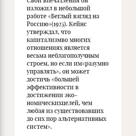
Свои впе­чатления он
изложил в небольшой
работе «Беглый взгляд на
Россию»(1925). Кейнс
утверждал, что
капитализмво многих
отношениях яв­ляется
весьма неблагополучным
строем, но если им«разумно
управ­лять», он может
достичь «большей
эффективности в
достижении эко­
номическихцелей, чем
любая из существовавших
до сих пор альтерна­тивных
систем».