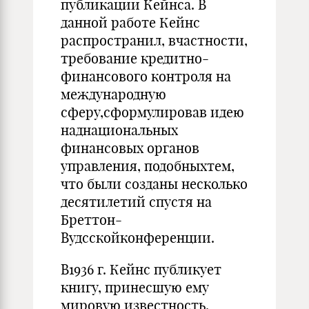
публикации Кейнса. В
данной работе Кейнс
распространил, вчастности,
требование кредитно-
финансового контроля на
международную
сферу,сформулиро­вав идею
наднациональных
финансовых органов
управления, подоб­ныхтем,
что были созданы несколько
десятилетий спустя на
Бреттон-
Вудсскойконференции.
В1936 г. Кейнс публикует
книгу, принесшую ему
мировую извест­ность,