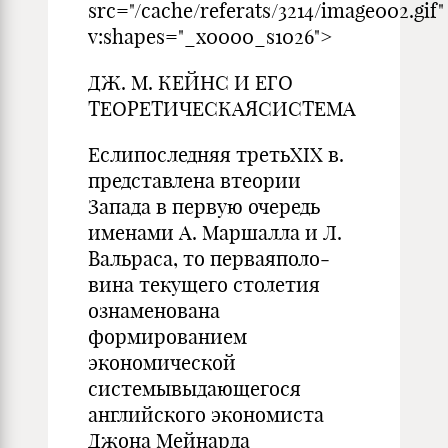
src="/cache/referats/3214/image002.gif"
v:shapes="_x0000_s1026">
ДЖ. М. КЕЙНС И ЕГО
ТЕОРЕТИЧЕСКАЯСИСТЕМА
Еслипоследняя третьXIX в.
представлена втеории
Запада в пер­вую очередь
именами А. Маршалла и Л.
Вальраса, то перваяполо­
вина текущего столетия
ознаменована
формированием
экономической
системывыдающегося
английского экономиста
Джона Мейнарда