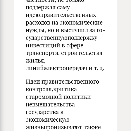
поддержал саму
идеюправи­тельственных
расходов на экономические
нужды, но и выступил за го­
сударственнуюподдержку
инвестиций в сфере
транспорта, строитель­ства
жилья,
линийэлектропередач и т. д.
Идеи правительственного
контроля,критика
старомодной полити­ки
невмешательства
государства в
экономическую
жизньпронизыва­ют также