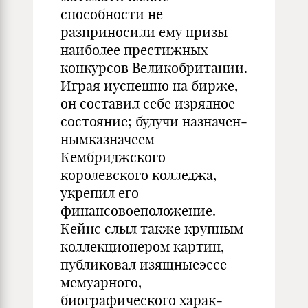
способности не
разприносили ему при­зы
наиболее престижных
конкурсов Великобритании.
Играя иуспешно на бирже,
он составил себе изрядное
состояние; будучи назначен­
нымказначеем
Кембриджского
королевского колледжа,
укрепил его
финансовоеположение.
Кейнс слыл также крупным
коллекционером картин,
публиковал изящныеэссе
мемуарного,
биографического харак­