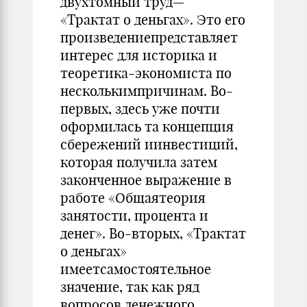
двухтомный труд—
«Трактат о деньгах». Это его
произведениепредставляет
интерес для историка и
теоретика-экономиста по
несколькимпричинам. Во-
пер­вых, здесь уже почти
оформилась та концепция
сбережений иинвес­тиций,
которая получила затем
законченное выражение в
работе «Об­щаятеория
занятости, процента и
денег». Во-вторых, «Трактат
о день­гах»
имеетсамостоятельное
значение, так как ряд
вопросов денежного