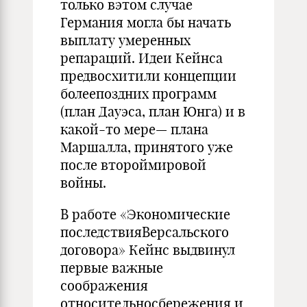
только вэтом случае
Германия могла бы на­чать
выплату умеренных
репараций. Идеи Кейнса
предвосхитили кон­цепции
болеепоздних программ
(план Дауэса, план Юнга) и в
ка­кой-то мере— плана
Маршалла, принятого уже
после второймировой
войны.
В работе «Экономические
последствияВерсальского
договора» Кейнс выдвинул
первые важные
соображения
относительносбереже­ния и