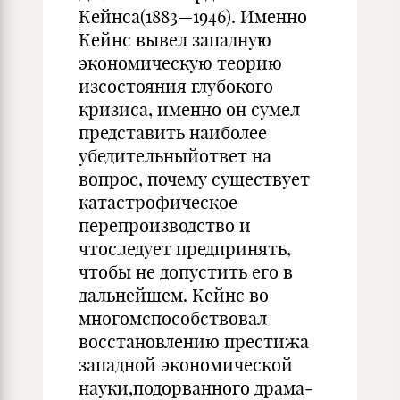
Кейнса(1883—1946). Именно
Кейнс вывел западную
экономическую тео­рию
изсостояния глубокого
кризиса, именно он сумел
представить наиболее
убедительныйответ на
вопрос, почему существует
катастро­фическое
перепроизводство и
чтоследует предпринять,
чтобы не до­пустить его в
дальнейшем. Кейнс во
многомспособствовал
восстанов­лению престижа
западной экономической
науки,подорванного драма­