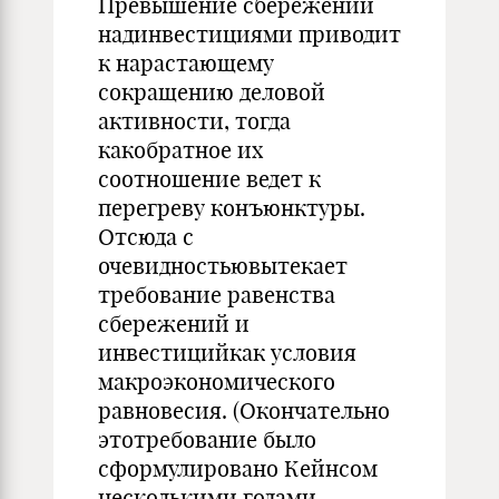
Превышение сбережений
надинвестиция­ми приводит
к нарастающему
сокращению деловой
активности, тогда
какобратное их
соотношение ведет к
перегреву конъюн­ктуры.
Отсюда с
очевидностьювытекает
требование равенства
сбере­жений и
инвестицийкак условия
макроэкономического
равно­весия. (Окончательно
этотребование было
сформулировано Кейнсом
несколькими годами