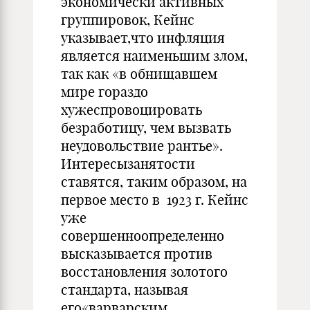
экономически активных
группировок, Кейнс
указывает,что инфляция
является наименьшим злом,
так как «в обнищавшем
мире гораздо
хужеспровоцировать
безработицу, чем вызвать
неудовольст­вие рантье».
Интересызанятости
ставятся, таким образом, на
первое место в 1923 г. Кейнс
уже
совершенноопределенно
высказывается против
восстановления золотого
стандарта, называя
его«варварским