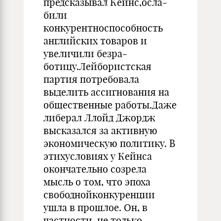
предсказывал Кейнс,осла­
били
конкурентноспособность
английских товаров и
увеличили безра­
ботицу.Лейбористская
партия потребовала
выделить ассигнования на
общественные работы.Даже
либерал Ллойд Джордж
высказался за активную
экономическую политику. В
этихусловиях у Кейнса
оконча­тельно созрела
мысль о том, что эпоха
свободнойконкуренции
ушла в прошлое. Он, в
частности, не только