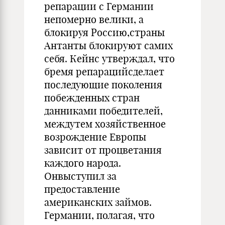
репарации с Герма­нии
непомерно велики, а
блокируя Россию,страны
Антанты блокиру­ют самих
себя. Кейнс утверждал, что
бремя репарацийсделает
после­дующие поколения
побежденных стран
данниками победителей,
междутем хозяйственное
возрождение Европы
зависит от процветания
каж­дого народа.
Онвыступил за
предоставление
американских займов.
Германии, полагая, что