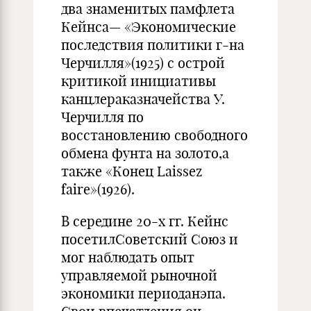
два знаменитых памфлета
Кейнса— «Экономические
по­следствия политики г-на
Черчилля»(1925) с острой
критикой инициа­тивы
канцлераказначейства У.
Черчилля по
восстановлению свобод­ного
обмена фунта на золото,а
также «Конец Laissez
faire»(1926).
В середине 20-х гг. Кейнс
посетилСоветский Союз и
мог наблю­дать опыт
управляемой рыночной
экономики периоданэпа.