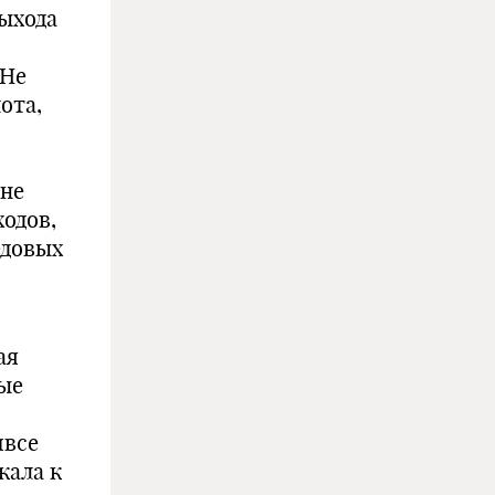
ыхода
 Не
ота,
яне
одов,
едовых
ая
ные
ивсе
кала к