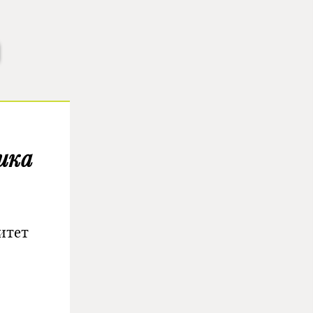
ика
итет