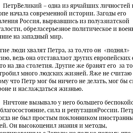
рВеликий – одна из ярчайших личностей 
опе начала современной истории. Загоды его
вления Россия, вырвавшись из полуазиатской
талости, обреласерьезное политическое и воен
яние на западный мир.
гие люди хвалят Петра, за то,что он «поднял»
сию, ведь она отставалаот других европейских
то на два столетия. Другие же бранят его за то
угробил много людских жизней. Яже не считаю 
му что Петр мог бы ничего не делать, мог бы 
роне и наслаждаться жизнью.
тоне вызывало у него большего беспокойс
 благосостояние, сила и репутацияРоссии. Пет
огда не был простым поклонником иностранн
ей. Он высокоценил знания и методы,