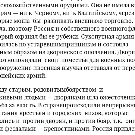
ьскохозяйственными орудиями. Она не имела в
орям — ни к Черному, ни к Балтийскому, через
орые могла бы развивать внешнюю торговлю.
ла, поэтому Россия и собственного военногофл
орый охранял бы ее рубежи. Сухопутная армия
оилась по устаревшимпринципам и состояла
вным образом из дворянского ополчения. Двор
хотнопокидали свои поместья для военных пох
вооружение ивоенная выучка отставала от пер
опейских армий.
ду старым, родовитымбоярством и
живыми людьми — дворянами шла ожесточенн
ьба за власть. В странепроисходили непрерыв
стания крестьян и городских низов, которые
олись и против дворян, и против бояр, т.к. он
и феодалами — крепостниками. Россия привле