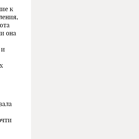
ие к
ления,
ота
ми она
 и
х
вала
очти