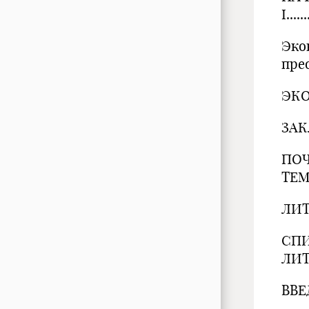
I......
Эко
преобр
ЭКОНО
ЗАКЛЮЧ
ПОЧ
ТЕМУ?..
ЛИТЕРА
СП
ЛИТЕР
ВВЕ