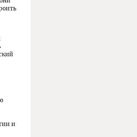
 они
роить
к
ь
ский
ую
гии и