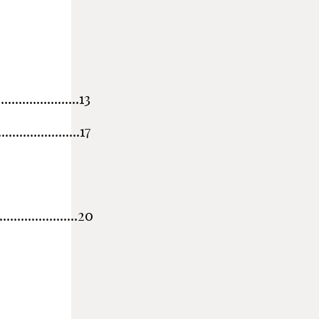
.................13
....................17
..................20