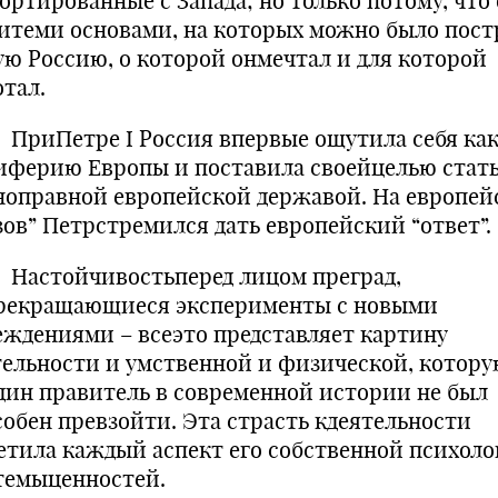
ортированные с Запада; но только потому, что
итеми основами, на которых можно было пост
ую Россию, о которой онмечтал и для которой
отал.
Петре I Россия впервые ощутила себя ка
иферию Европы и поставила своейцелью стат
ноправной европейской державой. На европей
зов” Петрстремился дать европейский “ответ”.
тойчивостьперед лицом преград,
рекращающиеся эксперименты с новыми
еждениями – всеэто представляет картину
тельности и умственной и физической, котор
дин правитель в современной истории не был
собен превзойти. Эта страсть кдеятельности
етила каждый аспект его собственной психоло
темыценностей.