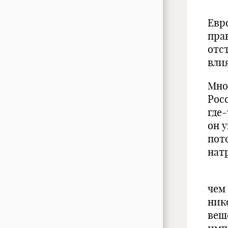
Пет
Евр
пра
отс
вли
Мно
Рос
где-
он 
пото
нат
Нич
чем
ник
вещ