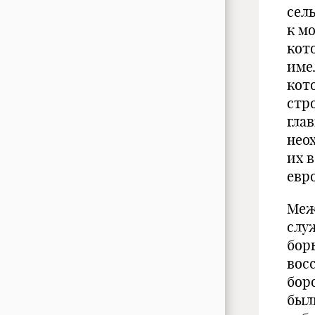
сел
к м
кот
име
кот
стр
гла
нео
их 
евр
Меж
слу
бор
вос
бор
был