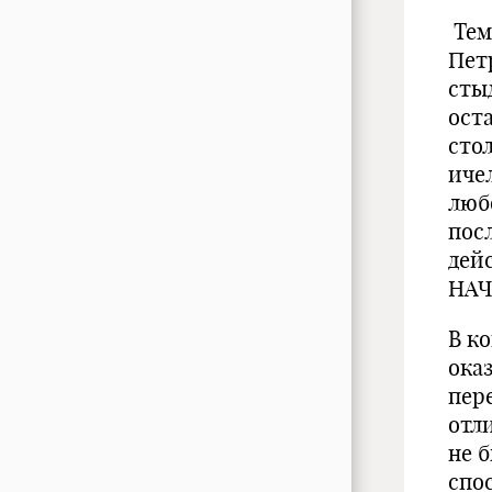
Тем
Пет
сты
ост
сто
иче
люб
пос
дей
НАЧ
В ко
ока
пер
отл
не 
спо