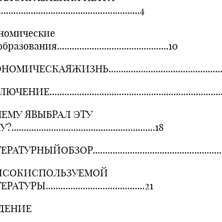
.........................................................4
номические
азования.............................................10
МИЧЕСКАЯЖИЗНЬ...................................................
ЕНИЕ........................................................................
ЕМУ ЯВЫБРАЛ ЭТУ
........................................................18
ТУРНЫЙОБЗОР........................................................
ИСОКИСПОЛЬЗУЕМОЙ
АТУРЫ........................................21
ДЕНИЕ