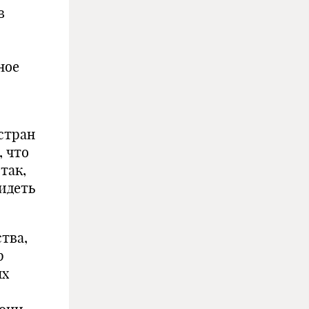
в
ное
 стран
, что
так,
сидеть
тва,
р
ых