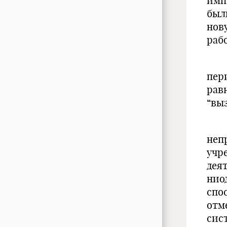
имп
был
нов
раб
При
пер
рав
“вы
Нас
неп
учр
дея
нио
спо
отм
сис