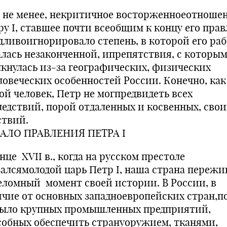
 не менее, некритичное восторженноеотношен
ру I, ставшее почти всеобщим к концу его прав
дливоигнорировало степень, в которой его раб
алась незаконченной, ипрепятствия, с которы
лкнулась из-за географических, физических
ловеческих особенностей России. Конечно, как
ой человек, Петр не могпредвидеть всех
ледствий, порой отдаленных и косвенных, свои
ствий.
АЛО ПРАВЛЕНИЯ ПЕТРА I
нце XVII в., когда на русском престоле
залсямолодой царь Петр I, наша страна пережи
еломный момент своей истории. В России, в
ичие от основных западноевропейских стран,п
было крупных промышленных предприятий,
собных обеспечить странуоружием, тканями,