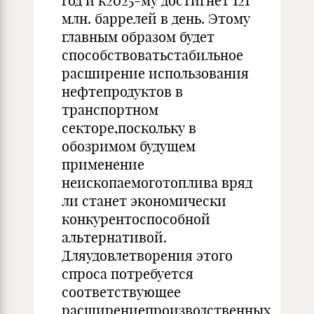
год и к2025-му достигнет 121
млн. баррелей в день. Этому
главным образом будет
способствоватьстабильное
расширение использования
нефтепродуктов в
транспортном
секторе,поскольку в
обозримом будущем
применение
неископаемоготоплива вряд
ли станет экономически
конкурентоспособной
альтернативой.
Дляудовлетворения этого
спроса потребуется
соответствующее
расширениепроизводственных