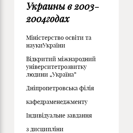
Украины в 2003-
2004годах
Міністерство освіти та
наукиУкраїни
Відкритий міжнародний
університетрозвитку
людини „Україна”
Дніпропетровська філія
кафедраменеджменту
Індивідуальне завдання
з дисципліни