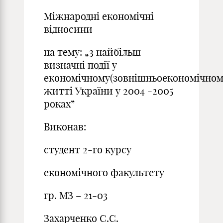
Міжнародні економічні
відносини
на тему: „3 найбільш
визначні події у
економічному(зовнішньоекономічном
житті України у 2004 -2005
роках”
Виконав:
студент 2-го курсу
економічного факультету
гр. МЗ – 21-03
Захарченко С.С.