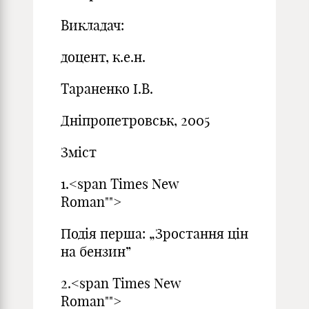
Викладач:
доцент, к.е.н.
Тараненко І.В.
Дніпропетровськ, 2005
Зміст
1.<span Times New
Roman"">
Подія перша: „Зростання цін
на бензин”
2.<span Times New
Roman"">