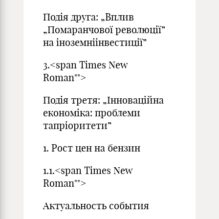
Подія друга: „Вплив
„Помаранчової революції”
на іноземніінвестиції”
3.<span Times New
Roman"">
Подія третя: „Інноваційна
економіка: проблеми
тапріоритети”
1. Рост цен на бензин
1.1.<span Times New
Roman"">
Актуальность события