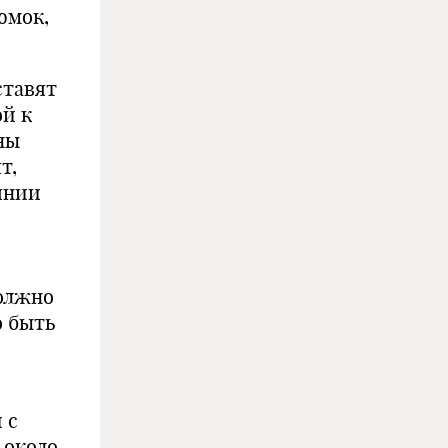
юмок,
ставят
ой к
жны
т,
янии
должно
о быть
 с
 около