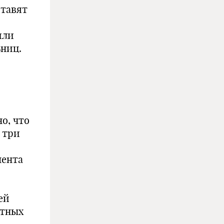
ставят
или
ьниц.
о, что
ь три
мента
ей
т­ных