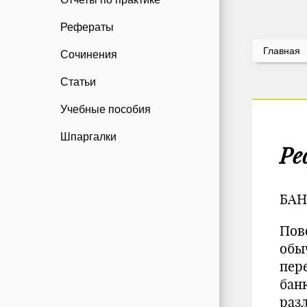
Рефераты
Главная
Сочинения
Статьи
Учебные пособия
Шпаргалки
Ре
БАН
Пов
обы
пер
бан
раз