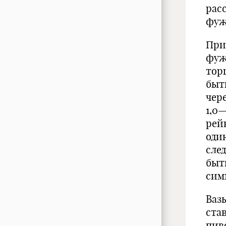
рас
фуж
При 
фу­
торц
быт
чер
1,0—
рей
один
сле
быт
сим
Ваз
ста
пив