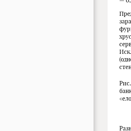
— 0,
Пре
зар
фур
хрус
сер
Иск
(од
стен
Рис
бан
«ел
Раз