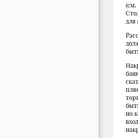
(см.
Сто
для 
Рас
дол
быть
Нак
бан
ска
пля
тор
быть
но к
вход
нак