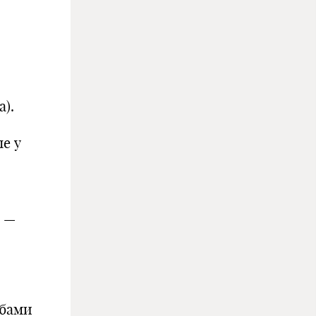
и
).
е у
« —
обами