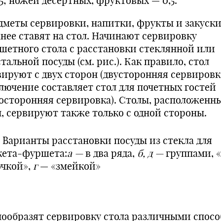
5; ножей десертных, фрукто­вых — 0,5.
дметы сервировки, напитки, фрукты и закуск
анее ставят на стол. Начинают сервировку
шетного стола с расстановки стеклянной или
таль­ной посуды (см. рис.). Как правило, стол
вируют с двух сторон (двусторонняя сервировка
лючение составляет стол для почетных гостей
носторонняя сер­вировка). Столы, расположенны
, сервируют также только с одной сто­роны.
. Варианты расстановки посуды из стекла для
кета-фуршета:
а —
в два ряда,
б, д —
группами, 
очкой»,
г
— «змейкой»
нообразят сервировку стола различными спос