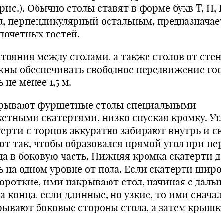
 рис.). Обычно столы ставят в форме букв Т, П,
л, перпендикулярный остальным, предназначае
по­четных гостей.
стояния между столами, а также столов от стен
жны обеспечивать сво­бодное передвижение го
 не менее 1,5 м.
рывают фуршетные столы спе­циальными
кетными скатертями, низ­ко спуская кромку. У
терти с тор­цов аккуратно забирают внутрь и с
ют так, чтобы образовался прямой угол при пе
ца в боковую часть. Нижняя кромка скатерти 
 на одном уровне от пола. Если ска­терти шир
ороткие, ими накры­вают стол, начиная с дальн
а конца, если длинные, но узкие, то ими снача
рывают боковые стороны стола, а затем крышк