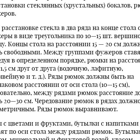
становки стеклянных (хрустальных) бокалов, р
еров.
расстановке стекла в два ряда на конце стола 
жеры в виде треугольника по 10—15 шт. вершин
у. Концы стола на рас­стоянии 15 — 20 см дол
ь сво­бодными. Между группами фужеров ста­вя
едуя в определенном порядке, рюмки на рассто
1,5 см друг от друга (водочную, лафитную,
нвейную и т. д.). Ряды рюмок должны быть на
аковом расстоянии от оси стола (10—15 см),
довательно, между ряда­ми рюмок расстояние 
ь 20—30 см. Чередование рюмок в рядах должн
метричным. Ряды рю­мок выравнивают.
ы с цветами и фруктами, бутылки с напитками
вят по оси стола между рядами рюмок. Бутылки
ом, мине­ральной и фруктовой водой, квасом —