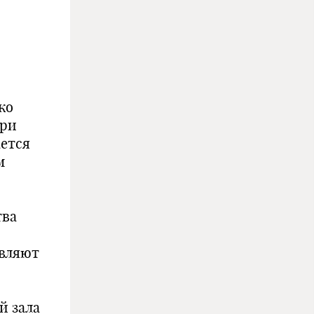
ко
При
ается
м
­
тва
авляют
й зала