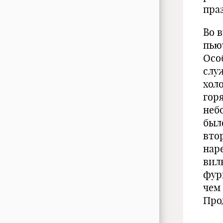
пра
Во 
пьют
Осо
слу
холо
гор
неб
бы­
вто
нар
вил
фур
чем 
Прод