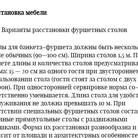
становка мебели
. Варианты расстановки фур­шетных столов
лы для банкета-фуршета должны быть несколь
е обычных (90—100 см). Ширина столов 1,5 м. 
чете длины и количества столов предусматри­в
а: 15 — 20 см на одного гостя при двусторонне
льзовании стола (гости стоят за столом с двух
рон). При односторонней сервировке норма со
етственно уменьшается. Длина стола для удобс
луживания не должна превышать 10 м. При
утствии спе­циальных фуршетных столов сост
чные прямоугольные столы с раз­движными
шками. Форма их расста­новки разнообразна и
исит от площа­ди и архитектурных особенносте