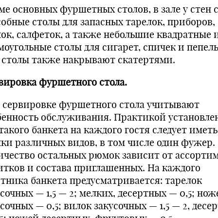
ме основных фуршетных столов, в зале у стен 
собные столы для запасных тарелок, приборов,
ок, сал­феток, а также небольшие квадратные 
моугольные столы для сигарет, спичек и пепел
 столы также на­крывают скатертями.
вировка фуршетного стола.
 сервировке фуршетного стола учитывают
бенность обслуживания. Практикой установлен
такого банкета на каждого гостя следует имет
ки различных видов, в том числе один фужер.
ичество остальных рю­мок зависит от ассорти
итков и состава приглашенных. На каждого
стника банкета предусматривается: тарелок
сочных — 1,5 — 2; мелких, десертных — 0,5; нож
сочных — 0,5; вилок закусочных — 1,5 — 2, десер