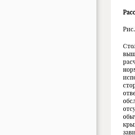
Рас
Рис
Сто
выш
рас
норм
испо
сто
отв
обс
отс
обы
кры
зав