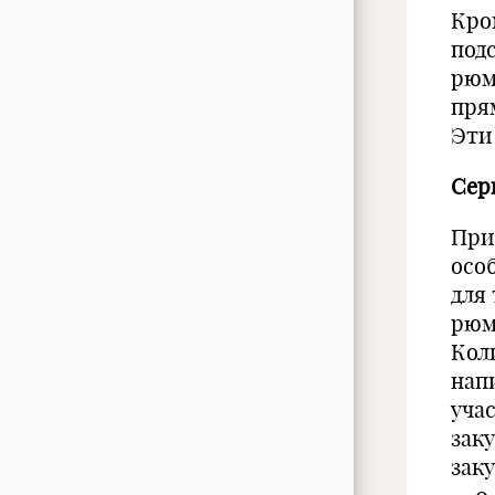
Кро
под
рюм
пря
Эти
Сер
При
осо
для 
рюм
Кол
нап
уча
заку
заку