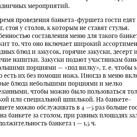
здничных мероприятий.
время проведения банкета-фуршета гости едят
, стоя у столов, к ко­торым не ставят стулья.
бенно­стью составления меню для та­кого банке
жит то, что оно вклю­чает широкий ассортиме
дных блюд и закусок, горячие закуски, десерт 
ячие напитки. Закуски подают участ­никам бан
ольшими порция­ми — «под вилку», т. е. чтобы
ло есть их без помощи ножа. Иногда в меню вк
рые блюда неболь­шими порциями и мелко
езанными, чтобы можно было пользоваться то
кой или специальной шпилькой. На банкете-
шете можно обслуживать в 4 —5 раз больше го
на банкете за столом, при равных площадях зал
олжительность банкета 1 — 1,5 ч.