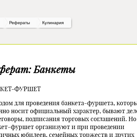
Рефераты
Кулинария
ферат: Банкеты
КЕТ-ФУРШЕТ
одом для проведения банкета-фур­шета, котор
чно носит офи­циальный характер, бывают де
еговоры, подписания торговых согла­шений. Но
кет-фуршет организуют и при проведении
личных юбилеев, се­мейных торжеств и других