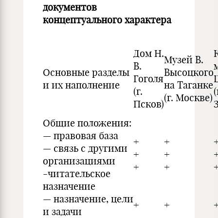
документов
концептуального характера
Дом Н.
Музей В.
В.
Основные разделы
Высоцкого
Гоголя
и их наполнение
на Таганке
(г.
(
(г. Москве)
Псков)
Общие положения:
— правовая база
+
+
— связь с другими
+
+
организациями
+
+
-читательское
назначение
— назначение, цели
+
+
и задачи