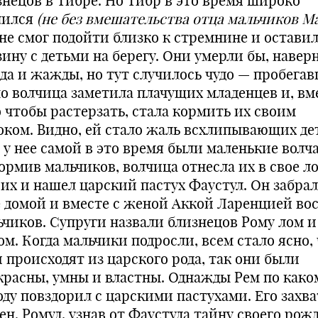
знецов в Тибре. Но Тибр в это время широко
лился
(не без вмешательства отца мальчиков Ма
 не смог подойти близко к стремнине и остави
ину с детьми на берегу. Они умерли бы, наверн
ода и жажды, но тут случилось чудо — пробега
о волчица заметила плачущих младенцев и, вм
о чтобы растерзать, стала кормить их своим
оком. Видно, ей стало жаль всхлипывающих де
 у нее самой в это время были маленькие волча
ормив мальчиков, волчица отнесла их в свое ло
 их и нашел царский пастух Фаустул. Он забрал
е домой и вместе с женой Аккой Ларенцией во
ьчиков. Супруги назвали близнецов Рому лом и
м. Когда мальчики подросли, всем стало ясно,
и происходят из царского рода, так они были
красны, умны и властны. Однажды Рем по како
оду повздорил с царскими пастухами. Его захв
ен. Ромул, узнав от Фаустула тайну своего рож