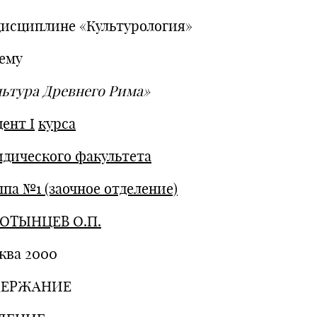
дисциплине «Культурология»
тему
льтура Древнего Рима»
дент
I
курса
дического факультета
ппа №1 (заочное отделение)
ОТЫНЦЕВ О.П.
ква 2000
ДЕРЖАНИЕ