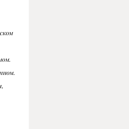
нском
мом.
лином.
,