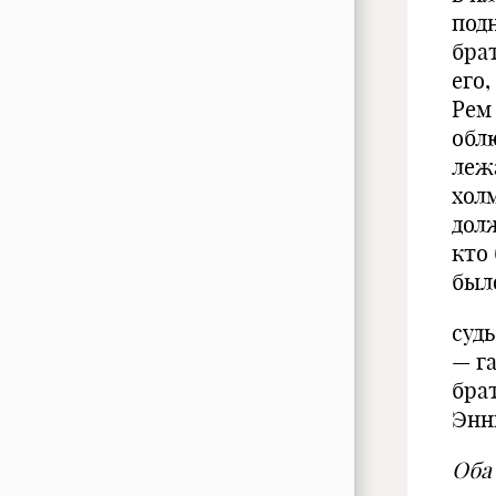
под
бра
его,
Рем
обл
леж
хол
дол
кто
был
судь
— г
бра
Энн
Оба