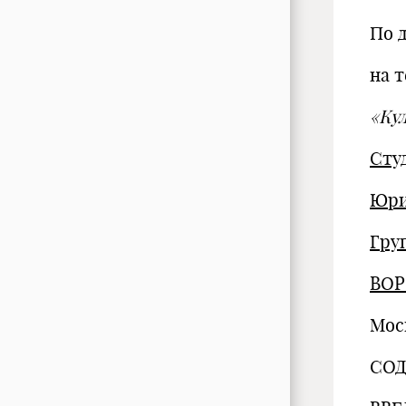
По 
на 
«Ку
Сту
Юри
Гру
ВОР
Мос
СО