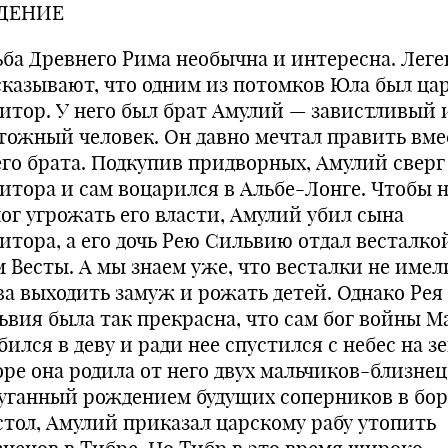
ДЕНИЕ
ьба Древнего Рима необычна и интересна. Лег
сказывают, что одним из потомков Юла был ца
итор. У него был брат Амулий — завистливый 
тожный человек. Он давно мечтал править вме
его брата. Подкупив придворных, Амулий сверг
итора и сам воцарился в Альбе-Лонге. Чтобы 
мог угрожать его власти, Амулий убил сына
итора, а его дочь Рею Сильвию отдал весталко
м Весты. А мы знаем уже, что весталки не имел
ва выходить замуж и рожать детей. Однако Рея
ьвия была так прекрасна, что сам бог войны М
ился в деву и ради нее спустился с небес на з
оре она родила от него двух мальчиков-близнец
уганный рождением будущих соперников в бор
стол, Амулий приказал царскому рабу утопить