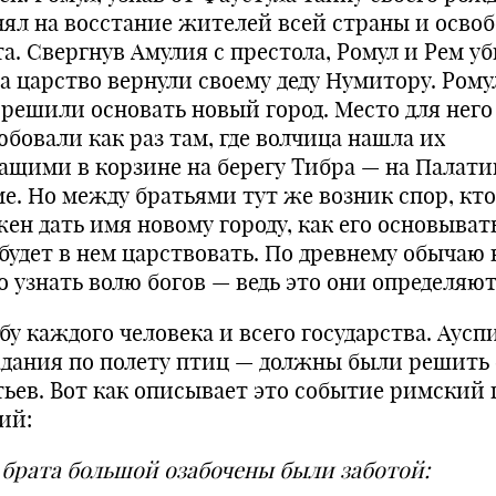
нял на восстание жителей всей страны и осво
та. Свергнув Амулия с престола, Ромул и Рем у
 а царство вернули своему деду Нумитору. Рому
 решили основать новый город. Место для него
юбовали как раз там, где волчица нашла их
ащими в корзине на берегу Тибра — на Палат
ме. Но между братьями тут же возник спор, кто
жен дать имя новому городу, как его основыват
 будет в нем царствовать. По древнему обычаю 
о узнать волю богов — ведь это они определяю
бу каждого человека и всего государства. Аус
адания по полету птиц — должны были решить
тьев. Вот как описывает это событие римский 
ий:
 брата большой озабочены были заботой: