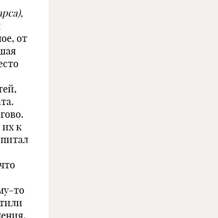
рса),
л
ое, от
вшая
есто
тей,
та.
гово.
 их к
спитал
 что
му-то
атили
дения,