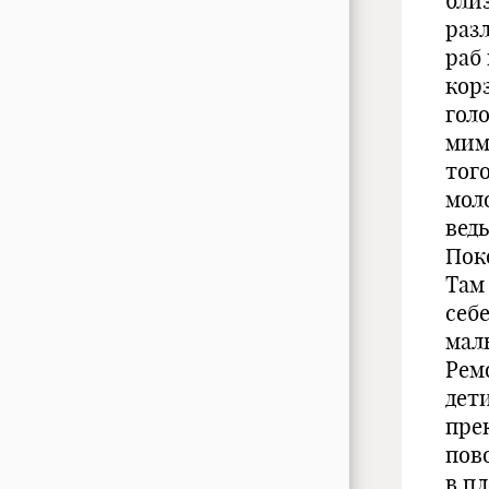
бли
раз
раб
корз
гол
мим
тог
мол
ведь
Пок
Там
себ
мал
Ремо
дет
пре
пов
в пл