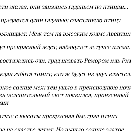
ти желая, они занялись гаданьем по птицам...
 предается один гаданью: счастливую птицу
выжидает. Меж тем на высоким холме Авенти
ул прекрасный ждет, наблюдает летучее племя.
 состязались очи, град назвать Ремором иль Ри
дан забота томит, кто ж будет из двух власте
ркое солнце меж тем ушло в преисподнюю ночи
вь ослепительный свет появился, пронзенный
ами
отчас с высоты прекрасная быстрая птица
ва на счастье летит. Но вышло солнце златое —