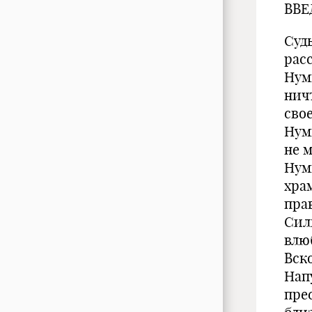
ВВЕ
Суд
рас
Нум
нич
сво
Нум
не 
Нум
хра
пра
Сил
влюб
Вск
Нап
пре