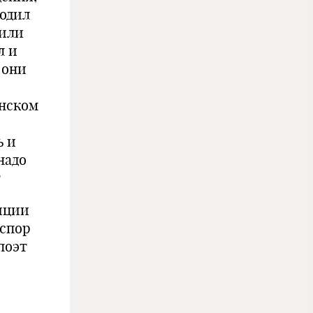
бодил
били
л и
 они
инском
ь и
надо
т
пиции
 спор
поэт