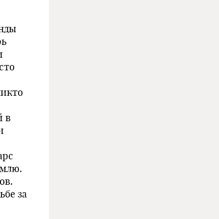
енды
рь
и
сто
никто
й в
и
арс
емлю.
ов.
ьбе за