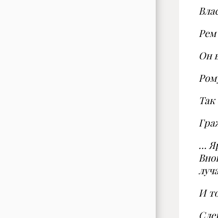
Влас
Рем
Он 
Ром
Так
Граж
… Я
Вно
луч
И т
Сле