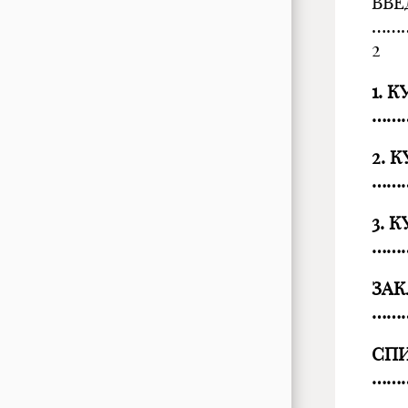
ВВЕ
……
2
1.
К
……
2.
К
……
3.
К
……
ЗА
……
СПИ
……