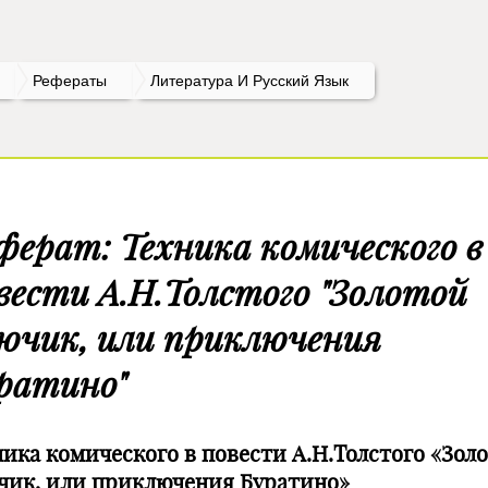
Рефераты
Литература И Русский Язык
ферат: Техника комического в
вести А.Н.Толстого "Золотой
ючик, или приключения
ратино"
ника комического в повести А.Н.Толстого «Зол
чик, или приключения Буратино»