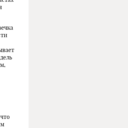
я
вечка
сти
ывает
 дель
м,
 что
ем