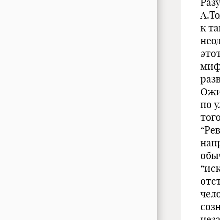
Раз
А.Т
к т
нео
это
миф
раз
Ожи
по 
тог
“Ре
нап
обы
“ис
отс
чел
соз
нез