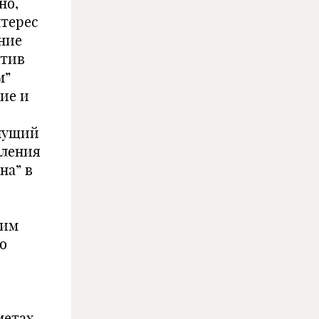
но,
нтерес
ние
отив
м”
ие и
чущий
вления
на” в
,
ким
о
метах