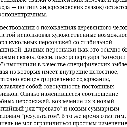
хода — по типу андерсеновских сказок) остаетс
ропоцентричным.
овествовании о похождениях деревянного чело
олстой использовал художественные возможно
ора кукольных персонажей со стабильной
антикой. Данные персонажи (как это обычно б
роями сказок, басен, пьес репертуара “комедии
е”) выступили в качестве специфических эмбле
дая из которых имеет внутренне целостное,
таточно концентрированное содержание,
дставляет собой совокупность постоянных
знаков. Однако изменившееся соотношение
обных персонажей, вовлечение их в новый
ытийный ряд “чревато” и новым суммарным
словым “результатом”. В то же время отметим,
атель не мог ограничиться простым изменени