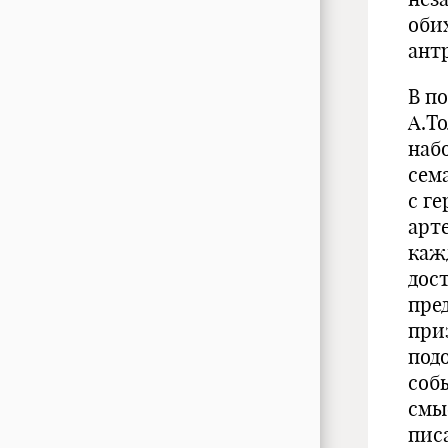
оби
ант
В п
А.Т
наб
сем
с ге
арт
каж
дос
пре
при
под
соб
смы
пис