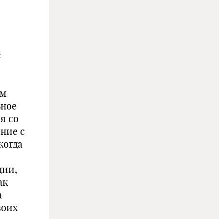
с
ым
ьное
я со
ние с
когда
дии,
ак
а
воих