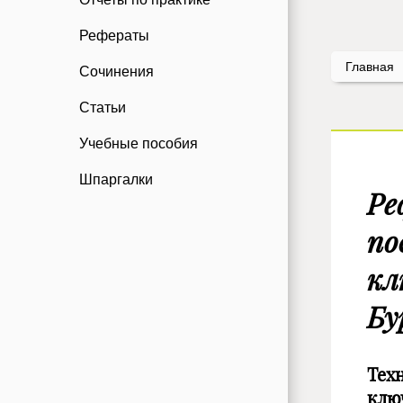
Рефераты
Главная
Сочинения
Статьи
Учебные пособия
Шпаргалки
Ре
по
кл
Бу
Тех
клю