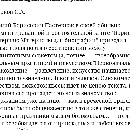
бков С.А.
ений Борисович Пастернак в своей обильно
ументированной и обстоятельной книге “Бори
тернак: Материалы для биографии” приводил
ные слова поэта о соотношении между
диционным сюжетом (а, точнее, — своеобразн
ульным архетипом) и искусством:”Первоначал
акомление — развлечение, искусство начинаетс
ричного узнавания. Текст исключен. Ознакомле
еством, сюжетом пьесы идет не ценою текста, 
вина его пропадает, но когда знакомство с
ержанием уже налицо, — как в греческой траге
 мифы были общеизвестны в той же степени, к
ковные праздники былым богомолкам… — тогд
ст освобождается от прикладных и побочных с