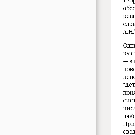
тво
обе
реш
сло
А.Н.
Одн
выс
— э
пов
неп
“Де
поня
сис
пис
люб
При
сво