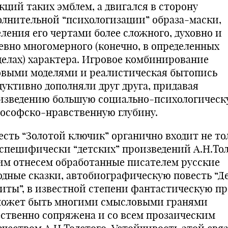
кций таких эмблем, а двигался в сторону
олнительной “психологизации” образа-маски,
еления его чертами более сложного, духовно и
евно многомерного (конечно, в определенных
делах) характера. Игровое комбинирование
овыми моделями и реалистическая бытопись
дуктивно дополняли друг друга, придавая
изведению большую социально-психологическ
ософско-нравственную глубину.
есть “Золотой ключик” органично входит не то
 специфически “детских” произведений А.Н.То
ним отнесем обработанные писателем русские
одные сказки, автобиографическую повесть “Д
иты”, в известной степени фантастическую про
может быть многими смысловыми гранями
ественно сопряжена и со всем прозаическим