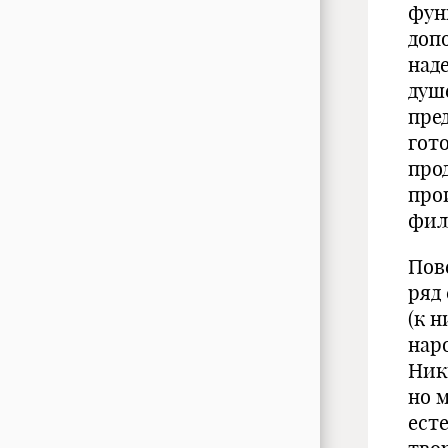
фун
доп
над
душ
пре
гот
про
про
фил
Пов
ряд
(к 
нар
Ник
но 
ест