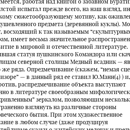
умеется, работая над книгой о забавном Бурати
олстой испытал прежде всего, на наш взгляд, и
акому сюжетообразующему мотиву, как оживле
душевленного предмета (деревянной куклы). М
т, восходящий к так называемым “скульптурны
ам, имеет весьма значительное распространен
витие в мировой и отечественной литературе.
вшая статуя пушкинского Командора или ска
улицам северной столицы Медный всадник — я
о же ряда. Опредмечивание (скажем, “немая сце
визоре” — в данный ряд ее ставил Ю.Манн
(4)
) и
ротив, распредмечивание объекта выступают
чно в литературе своеобразным мифологичес
кривленным” зеркалом, позволяющим нескольк
траненно взглянуть на различные стороны
овеческого бытия. При этом художественное
нание в любом случае (даже продуцируя
атейливые сказки о житейских мелочах и пред