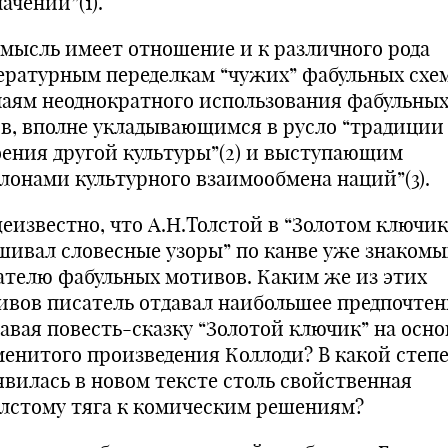
начений”
(1)
.
 мысль имеет отношение и к различного рода
ературным переделкам “чужих” фабульных схем
чаям неоднократного использования фабульны
ов, вполне укладывающимся в русло “традиции
оения другой культуры”
(2)
и выступающим
алонами культурного взаимообмена наций”
(3)
.
еизвестно, что А.Н.Толстой в “Золотом ключик
шивал словесные узоры” по канве уже знакомы
ателю фабульных мотивов. Каким же из этих
ивов писатель отдавал наибольшее предпочтен
давая повесть-сказку “Золотой ключик” на осно
менитого произведения Коллоди? В какой степ
явилась в новом тексте столь свойственная
олстому тяга к комическим решениям?