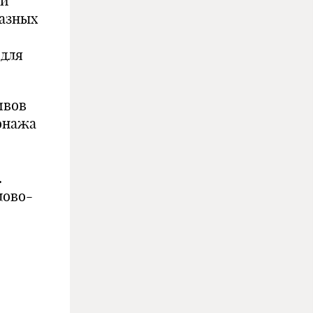
зи
разных
 для
ивов
сонажа
.
лово-