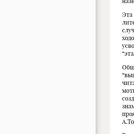
наз
Эта
лит
слу
ход
усв
“эт
Общ
“вы
чит
мот
соз
зна
про
А.Т