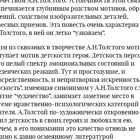
рчеством А.Н.Толстого. Устойчивость этой свя
спечивается глубинным родством мотивов, об
ений, сходством изобразительных деталей,
весных приемов. Эта повесть очень характерна
Толстого, в ней он легко “узнаваем”.
им из сквозных в творчестве А.Н.Толстого мот
тупает мотив детскости героя. Детскость пер
то целый спектр эмоциональных состояний и
еденческих реакций. Тут и простодушие, и
осредственность, и непритворная искренность
тскость”, имеющая синонимом у А.Н.Толстого с
тие “чудачество”, занимает заметное место в
теме нравственно-психологических категорий
ателя. А.Толстой по-художнически откровенно
ил детскость в своих героях и любовался ею.
чем, в его понимании это качество отнюдь не
димо к давно осмеянному литературой