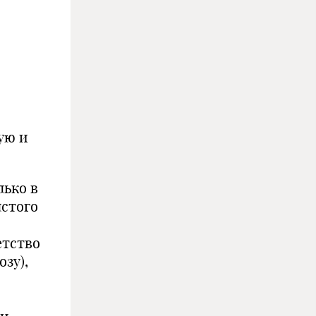
ую и
лько в
лстого
етство
зу),