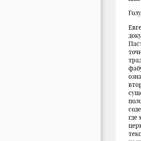
Голу
Евг
док
Пас
точ
тра
фаб
озн
вто
сущ
поло
сод
где
цер
тек