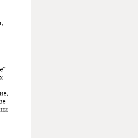
,
х
е”
х
ие,
ве
ени