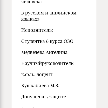
человека
в русском и английском
языках»
Исполнитель:
Студентка 6 курса ОЗО
Медведева Ангелина
Научныйруководитель:
к.ф.н., доцент
Кушхабиева М.З.
Допущена к защите
«___» __________