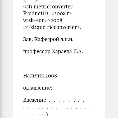
<st1:metricconverter
ProductID=«2008 г»
w:st=«on»>2008
г</st1:metricconverter>.
Зав. Кафедрой д.п.н.
профессор Хараева Л.А.
Нальчик 2008
оглавление:
Введение . . . . . . . .
. . . . . . . . . . . . . . .
. . . . . 3