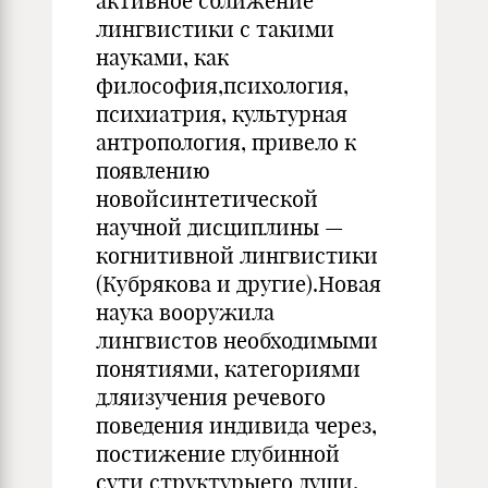
активное сближение
лингвистики с такими
науками, как
философия,психология,
психиатрия, культурная
антропология, привело к
появлению
новойсинтетической
научной дисциплины —
когнитивной лингвистики
(Кубрякова и другие).Новая
наука вооружила
лингвистов необходимыми
понятиями, категориями
дляизучения речевого
поведения индивида через,
постижение глубинной
сути структурыего души,