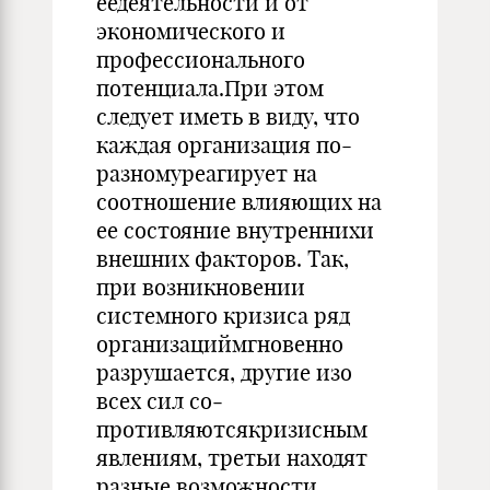
еедеятельности и от
экономического и
профессионального
потенциала.При этом
следует иметь в виду, что
каждая организация по-
разномуреагирует на
соотношение влияющих на
ее состояние внут­реннихи
внешних факторов. Так,
при возникновении
системного кри­зиса ряд
организациймгновенно
разрушается, другие изо
всех сил со­
противляютсякризисным
явлениям, третьи находят
разные возмож­ности