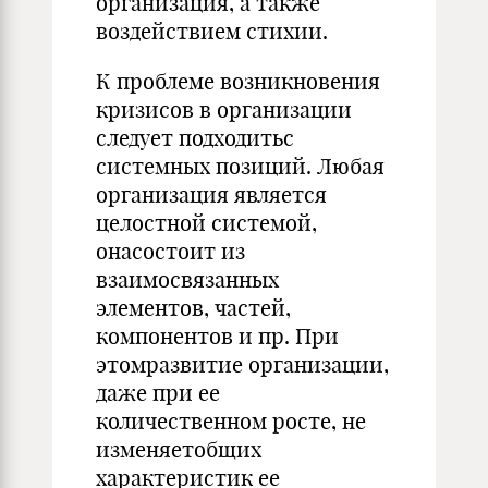
организация, а также
воздействием стихии.
К проблеме возникновения
кризисов в организации
следует подхо­дитьс
системных позиций. Любая
организация является
целостной си­стемой,
онасостоит из
взаимосвязанных
элементов, частей,
компонен­тов и пр. При
этомразвитие организации,
даже при ее
количественном росте, не
изменяетобщих
характеристик ее