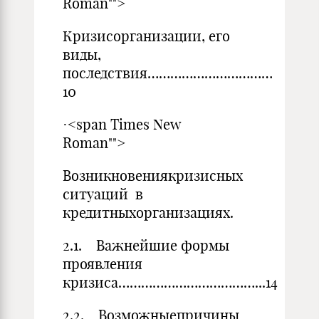
Roman"">
Кризисорганизации, его
виды,
последствия……………………………
10
·<span Times New
Roman"">
Возникновениякризисных
ситуаций в
кредитныхорганизациях.
2.1. Важнейшие формы
проявления
кризиса………………………………...14
2.2. Возможныепричины