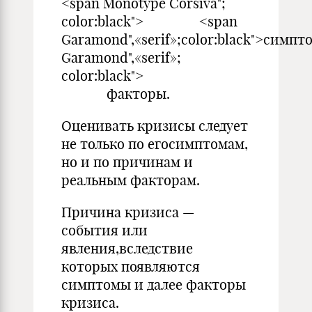
<span Monotype Corsiva";
color:black"> <span
Garamond",«serif»;color:black">симп
Garamond",«serif»;
color:black">
факторы.
Оценивать кризисы следует
не только по егосимптомам,
но и по причинам и
реальным факторам.
Причина кризиса —
события или
явления,вследствие
которых по­являются
симптомы и далее факторы
кризиса.