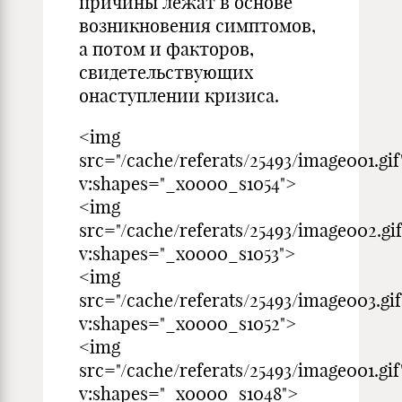
причины лежат в основе
возникновения симптомов,
а потом и факторов,
свидетельствующих
онаступлении кризиса.
<img
src="/cache/referats/25493/image001.gif
v:shapes="_x0000_s1054">
<img
src="/cache/referats/25493/image002.gif
v:shapes="_x0000_s1053">
<img
src="/cache/referats/25493/image003.gif
v:shapes="_x0000_s1052">
<img
src="/cache/referats/25493/image001.gif
v:shapes="_x0000_s1048">