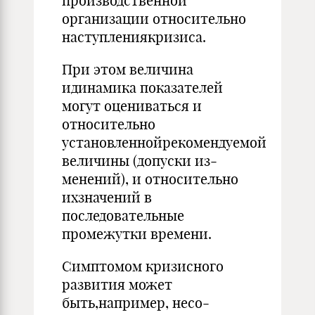
производственной
организации относи­тельно
наступлениякризиса.
При этом величина
идинамика показателей
могут оцениваться и
относительно
установленнойрекомендуемой
величины (допуски из­
менений), и относительно
ихзначений в
последовательные
промежут­ки времени.
Симптомом кризисного
развития может
быть,например, несо­