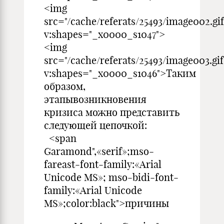
<img
src="/cache/referats/25493/image002.gif
v:shapes="_x0000_s1047">
<img
src="/cache/referats/25493/image003.gif
v:shapes="_x0000_s1046">Таким
образом,
этапывозникновения
кризиса можно представить
следующей цепочкой:
<span
Garamond",«serif»;mso-
fareast-font-family:«Arial
Unicode MS»; mso-bidi-font-
family:«Arial Unicode
MS»;color:black">причины