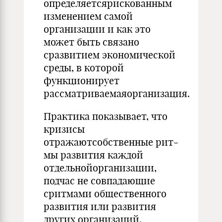
определяетсярискованным
изменением самой
организации и как это
может быть связано
сразвитием экономической
среды, в кото­рой
функционирует
рассматриваемаяорганизация.
Практика показывает, что
кризисы
отражаютсобственные рит­
мы развития каждой
отдельнойорганизации,
подчас не совпадаю­щие
сритмами общественного
развития или развития
других орга­низаций.