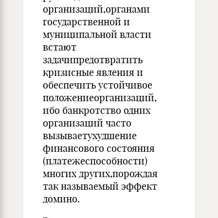
организаций,органами
государственной и
муниципальной власти
встают
задачипредотвратить
кризисные явле­ния и
обеспечить устойчивое
положениеорганизаций,
ибо банкрот­ство одних
организаций часто
вызываетухудшение
финансового со­стояния
(платежеспособности)
многих других,порождая
так называе­мый эффект
домино.