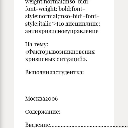
weight:normal;mso-bidi-
font-weight: bold;font-
style:normal;mso-bidi-font-
style:italic">По дисциплине:
антикризисноеуправление
На тему:
«Факторывозникновения
кризисных ситуаций».
Выполниластудентка:
Москва2006
Содержание:
Введение……………………………………………