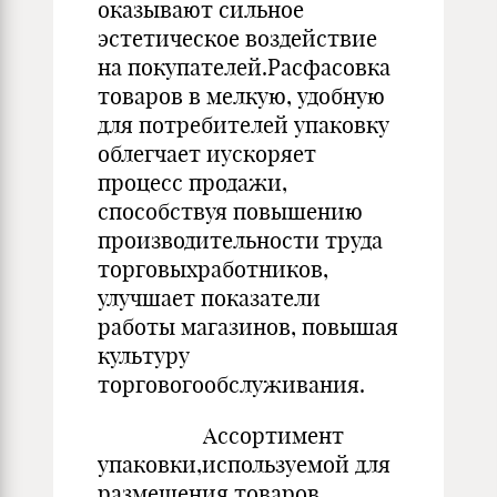
оказывают сильное
эстетическое воздействие
на покупателей.Расфасовка
товаров в мелкую, удоб­ную
для потребителей упаковку
облегчает иускоряет
процесс про­дажи,
способствуя повышению
производительности труда
тор­говыхработников,
улучшает показатели
работы магазинов, по­вышая
культуру
торговогообслуживания.
Ассортимент
упаковки,используемой для
размещения товаров,