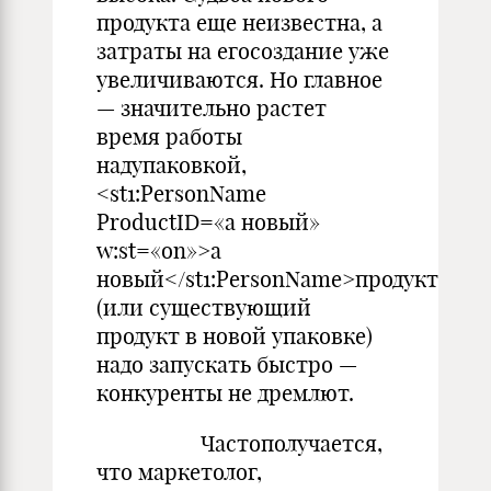
продукта еще неизвестна, а
затраты на егосоздание уже
увеличиваются. Но главное
— значительно растет
время работы
надупаковкой,
<st1:PersonName
ProductID=«а новый»
w:st=«on»>а
новый</st1:PersonName>продукт
(или существующий
продукт в новой упаковке)
надо запускать быстро —
конкуренты не дремлют.
Частополучается,
что маркетолог,