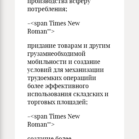
производства всфе­ру
потребления;
-<span Times New
Roman"">
придание товарам и другим
грузамнеобходимой
мобильно­сти и создание
условий для механизации
трудоемких операцийи
более эффективного
использования складских и
торговых пло­щадей;
-<span Times New
Roman"">
создание более