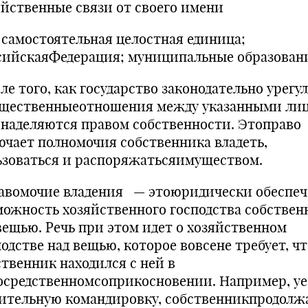
яйственные связи от своего имени
 самостоятельная целостная единица;
сийскаяФедерация; муниципальные образован
ле того, как государство законодательно урегу
щественныеотношения между указанными лиц
 наделяются правом собственности. Этоправо
ючает полномочия собственника владеть,
ьзоваться и распоряжатьсяимуществом.
вомочие владения — этоюридически обеспеч
можность хо­зяйственного господства собствен
вещью. Речь при этом идет о хозяйственном
подстве над вещью, которое вовсене требует, ч
ственник находился с ней в
осредственномсоприкосновении. Напри­мер, у
лительную командировку, собственникпродолж