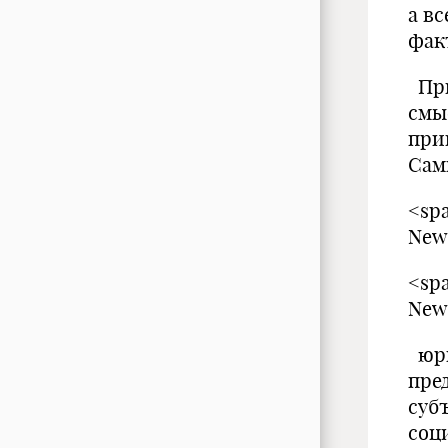
а в
фак
При
смы
при
Сам
<spa
New
<spa
New
юри
пре
суб
соц