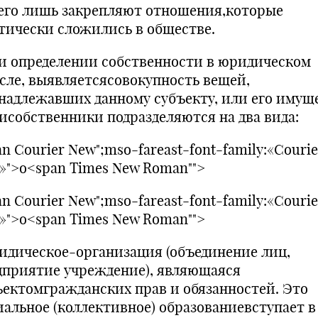
сего лишь закрепляют отношения,которые
тически сложились в обществе.
 определении собственности в юридическом
сле, выявляетсясовокупность вещей,
надлежавших данному субъекту, или его имуще
исобственники подразделяются на два вида:
n Courier New";mso-fareast-font-family:«Courie
»">o<span Times New Roman"">
n Courier New";mso-fareast-font-family:«Courie
»">o<span Times New Roman"">
дическое-организация (объединение лиц,
дприятие учреждение), являющаяся
ъектомгражданских прав и обязанностей. Это
иальное (коллективное) образованиевступает в