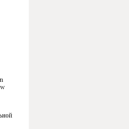
an
ew
ьной