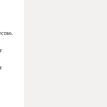
ство.
r
r