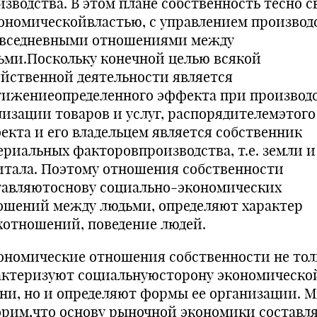
изводства. В этом плане собственность тесно с
кономическойвластью, с управлением производ
овседневными отношениями между
ьми.Поскольку конечной целью всякой
яйственной деятельности является
тижениеопределенного эффекта при производс
лизации товаров и услуг, распорядителемэтого
екта и его владельцем является собственник
ериальных факторовпроизводства, т.е. земли и
итала. Поэтому отношения собственности
тавляютоснову социально-экономических
ошений между людьми, определяют характер
хотношений, поведение людей.
номические отношения собственности не тол
актеризуют социальнуюсторону экономическо
ни, но и определяют формы ее организации. 
орим,что основу рыночной экономики составл