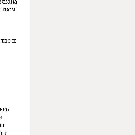
вязана
ством,
тве и
ько
й
Мы
яет