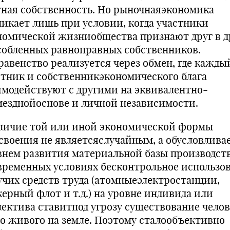
тная собственность. Но рыночнаяэкономика
никает лишь при условии, когда участники
номической жизниобщества признают друг в д
собленных равноправных собственников.
равенство реализуется через обмен, где кажды
стник и собственникэкономического блага
имодействуют с другими на эквивалентно-
мезднойоснове и личной независимости.
ичие той или иной экономической формы
своения не являетсяслучайным, а обусловлива
внем развития материальной базы производств
временных условиях бесконтрольное использо
учих средств труда (атомныеэлектростанции,
керный флот и т.д.) на уровне индивида или
лектива ставитпод угрозу существование челов
го живого на земле. Поэтому сталообъективно