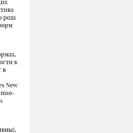
щих
ктива
о рода
форм
рмах,
ости к
 в
es New
 mso-
¾
ивны),