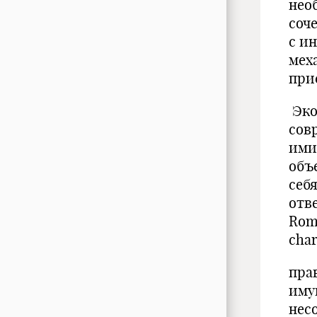
нео
соч
с и
мех
при
Эко
сов
ими
объ
себ
отв
Rom
cha
пра
иму
нес