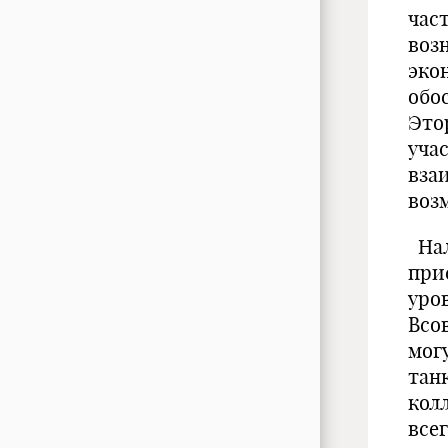
час
воз
эко
обо
Это
уча
вза
воз
Нал
при
уро
Всо
мог
тан
кол
все