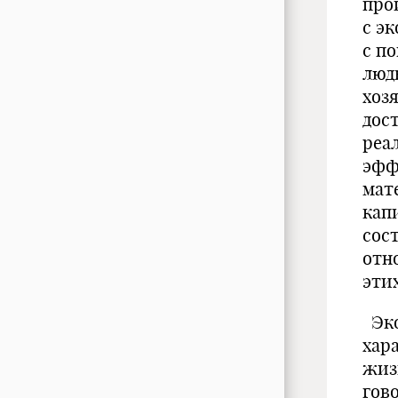
про
с э
с п
люд
хоз
дос
реа
эфф
мат
кап
сос
отн
эти
Эко
хар
жиз
гов