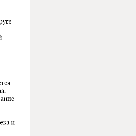
руге
й
ется
а.
вание
ека и