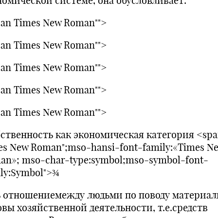
номической системе, она обусловливает:
span Times New Roman"">
span Times New Roman"">
span Times New Roman"">
span Times New Roman"">
span Times New Roman"">
ственность как экономическая категория <sp
es New Roman";mso-hansi-font-family:«Times N
an»; mso-char-type:symbol;mso-symbol-font-
ily:Symbol">¾
ь отношениемежду людьми по поводу материал
овы хозяйственной деятельности, т.е.средств