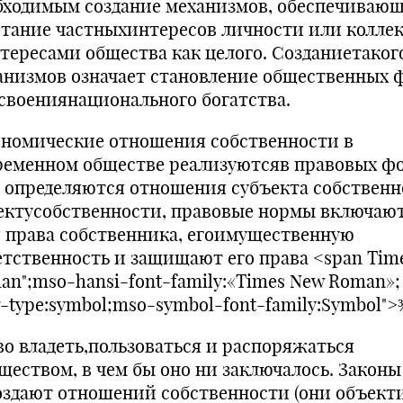
бходимым создание механизмов, обеспечиваю
етание частныхинтересов личности или колле
нтересами общества как целого. Созданиетаког
анизмов означает становление общественных 
своениянационального богатства.
номические отношения собственности в
ременном обществе реализуютсяв правовых фо
 определяются отношения субъекта собственн
ектусобственности, правовые нормы включают
я права собственника, егоимущественную
етственность и защищают его права <span Tim
an";mso-hansi-font-family:«Times New Roman»;
r-type:symbol;mso-symbol-font-family:Symbol">
во владеть,пользоваться и распоряжаться
ществом, в чем бы оно ни заключалось. Законы
оздают отношений собственности (они объект