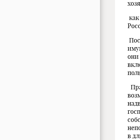
хоз
как
Рос
Пос
иму
они
вкл
пол
Пра
воз
над
гос
соб
неп
в д