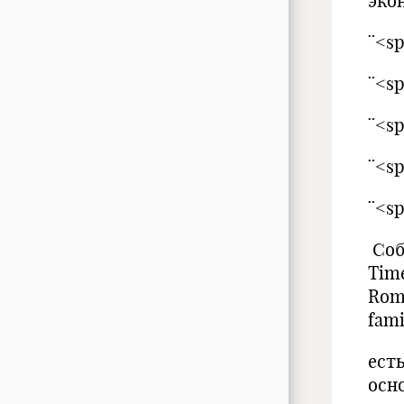
эко
¨<
¨<
¨<
¨<
¨<
Соб
Tim
Rom
fam
ест
осн