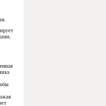
ия.
лирует
ами,
енная
ника
тобы
езжая
ает