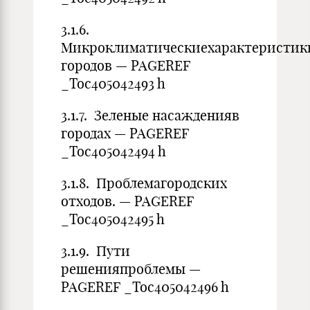
3.1.6.
Микроклиматическиехарактеристик
городов — PAGEREF
_Toc405042493 h
3.1.7. Зеленые насажденияв
городах — PAGEREF
_Toc405042494 h
3.1.8. Проблемагородских
отходов. — PAGEREF
_Toc405042495 h
3.1.9. Пути
решенияпроблемы —
PAGEREF _Toc405042496 h