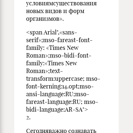
условиямсуществования
новых видов и форм
организмов».
<span Arial",«sans-
serif»;mso-fareast-font-
family: «Times New
Roman»;mso-bidi-font-
family:«Times New
Roman»;text-
transform:uppercase; mso-
font-kerning:14.0pt;mso-
ansi-language:RU;mso-
fareast-language:RU; mso-
bidi-language:AR-SA">
2.
Сегодняважно сознавать