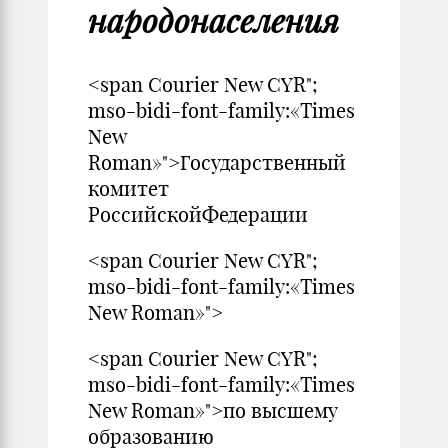
народонаселения
<span Courier New CYR";
mso-bidi-font-family:«Times
New
Roman»">Государственный
комитет
РоссийскойФедерации
<span Courier New CYR";
mso-bidi-font-family:«Times
New Roman»">
<span Courier New CYR";
mso-bidi-font-family:«Times
New Roman»">по высшему
образованию