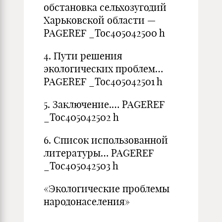
обстановка сельхозугодий
Харьковской области —
PAGEREF _Toc405042500 h
4. Пути решения
экологических проблем…
PAGEREF _Toc405042501 h
5. Заключение.… PAGEREF
_Toc405042502 h
6. Список использованной
литературы… PAGEREF
_Toc405042503 h
«Экологические проблемы
народонаселения»