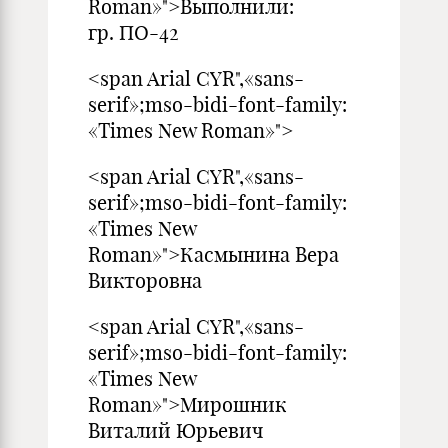
Roman»">Выполнили: ст
гр. ПО-42
<span Arial CYR",«sans-
serif»;mso-bidi-font-family:
«Times New Roman»">
<span Arial CYR",«sans-
serif»;mso-bidi-font-family:
«Times New
Roman»">Касмынина Вера
Викторовна
<span Arial CYR",«sans-
serif»;mso-bidi-font-family:
«Times New
Roman»">Мирошник
Виталий Юрьевич