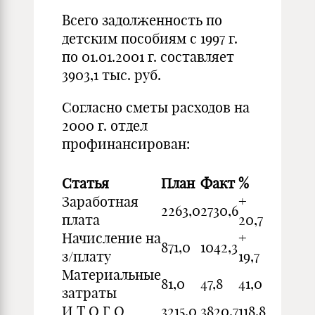
Всего задолженность по
детским пособиям с 1997 г.
по 01.01.2001 г. составляет
3903,1 тыс. руб.
Согласно сметы расходов на
2000 г. отдел
профинансирован:
Статья
План
Факт
%
Заработная
+
2263,0
2730,6
плата
20,7
Начисление на
+
871,0
1042,3
з/плату
19,7
Материальные
81,0
47,8
41,0
затраты
И Т О Г О
3215,0
3820,7
118,8