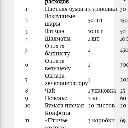
расходов
1
Цветная бумага
2 упаковки
30
Воздушные
2
50 шт
150
шары
3
Ватман
10 шт
50
4
Шахматы
1 шт
10
Оплата
5
1
25
баянисту
Оплата
6
1
30
ведущему
Оплата
7
1
20
звукооператору
8
Чай
1 упаковка
25
9
Печенье
2 кг
60
10
Бумага писчая
20 листов
20
Конфеты
11
«Птичье
3 коробки
69
молоко»