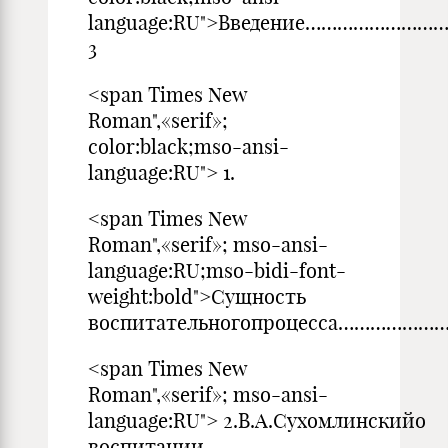
language:RU">Введение……………
3
<span Times New
Roman",«serif»;
color:black;mso-ansi-
language:RU"> 1.
<span Times New
Roman",«serif»; mso-ansi-
language:RU;mso-bidi-font-
weight:bold">Сущность
воспитательногопроцесса………………
<span Times New
Roman",«serif»; mso-ansi-
language:RU"> 2.В.А.Сухомлинскийо
воспитании