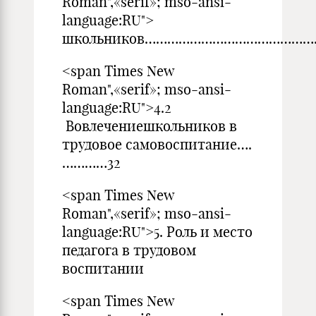
Roman",«serif»; mso-ansi-
language:RU">
школьников…………………………………………
<span Times New
Roman",«serif»; mso-ansi-
language:RU">4.2
Вовлечениешкольников в
трудовое самовоспитание….
…………32
<span Times New
Roman",«serif»; mso-ansi-
language:RU">5. Роль и место
педагога в трудовом
воспитании
<span Times New