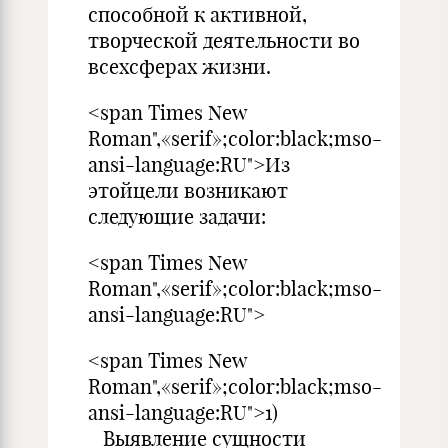
способной к активной,
творческой деятельности во
всехсферах жизни.
<span Times New
Roman",«serif»;color:black;mso-
ansi-language:RU">Из
этойцели возникают
следующие задачи:
<span Times New
Roman",«serif»;color:black;mso-
ansi-language:RU">
<span Times New
Roman",«serif»;color:black;mso-
ansi-language:RU">1)
Выявление сущности