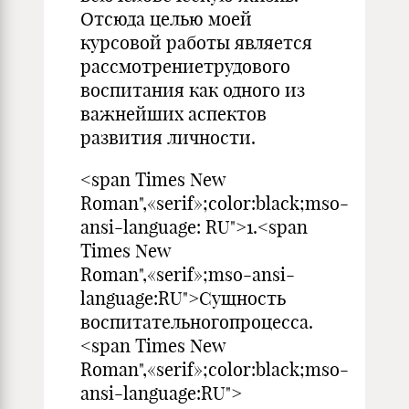
Отсюда целью моей
курсовой работы является
рассмотрениетрудового
воспитания как одного из
важнейших аспектов
развития личности.
<span Times New
Roman",«serif»;color:black;mso-
ansi-language: RU">1.<span
Times New
Roman",«serif»;mso-ansi-
language:RU">Сущность
воспитательногопроцесса.
<span Times New
Roman",«serif»;color:black;mso-
ansi-language:RU">