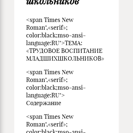
школьников
<span Times New
Roman",«serif»;
color:black;mso-ansi-
language:RU">ТЕМА:
«ТРУДОВОЕ ВОСПИТАНИЕ
МЛАДШИХШКОЛЬНИКОВ»
<span Times New
Roman",«serif»;
color:black;mso-ansi-
language:RU">
Содержание
<span Times New
Roman",«serif»;
color:black;mso-ansi-