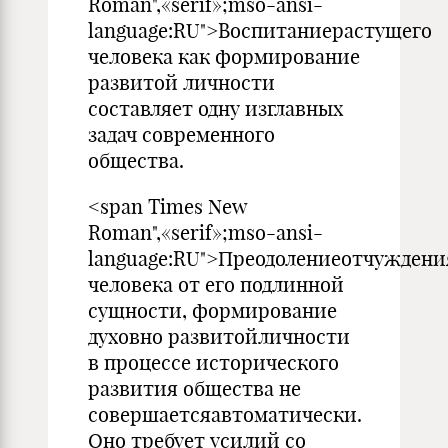
Roman",«serif»;mso-ansi-
language:RU">Воспитаниерастущего
человека как формирование
развитой личности
составляет одну изглавных
задач современного
общества.
<span Times New
Roman",«serif»;mso-ansi-
language:RU">Преодолениеотчуждени
человека от его подлинной
сущности, формирование
духовно развитойличности
в процессе исторического
развития общества не
совершаетсяавтоматически.
Оно требует усилий со