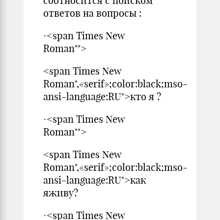
соотносится с поиском
ответов на вопросы :
·<span Times New
Roman"">
<span Times New
Roman",«serif»;color:black;mso-
ansi-language:RU">кто я ?
·<span Times New
Roman"">
<span Times New
Roman",«serif»;color:black;mso-
ansi-language:RU">как
яживу?
·<span Times New