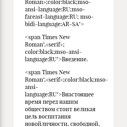
Roman»;color:black;mso-
ansi-language:RU;mso-
fareast-language:RU; mso-
bidi-language:AR-SA">
<span Times New
Roman",«serif»;
color:black;mso-ansi-
language:RU">Введение.
<span Times New
Roman",«serif»;color:black;mso-
ansi-
language:RU">Внастоящее
время перед нашим
обществом стоит великая
цель воспитания
новойличности, свободной,