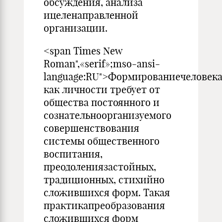
обсуждения, анализа
ицеленаправленной
организации.
<span Times New
Roman",«serif»;mso-ansi-
language:RU">Формированиечеловек
как личности требует от
общества постоянного и
сознательноорганизуемого
совершенствования
системы общественного
воспитания,
преодолениязастойных,
традиционных, стихийно
сложившихся форм. Такая
практикапреобразования
сложившихся форм