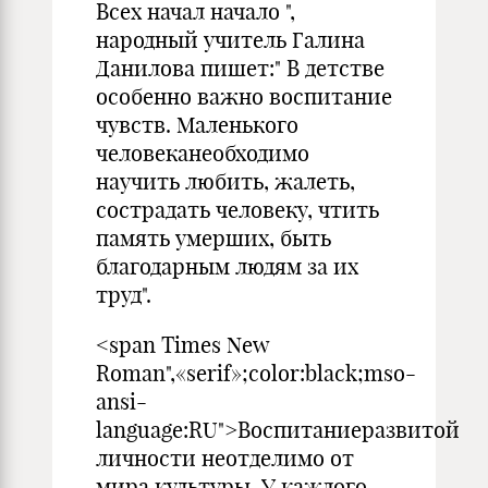
Всех начал начало ",
народный учитель Галина
Данилова пишет:" В детстве
особенно важно воспитание
чувств. Маленького
человеканеобходимо
научить любить, жалеть,
сострадать человеку, чтить
память умерших, быть
благодарным людям за их
труд".
<span Times New
Roman",«serif»;color:black;mso-
ansi-
language:RU">Воспитаниеразвитой
личности неотделимо от
мира культуры. У каждого