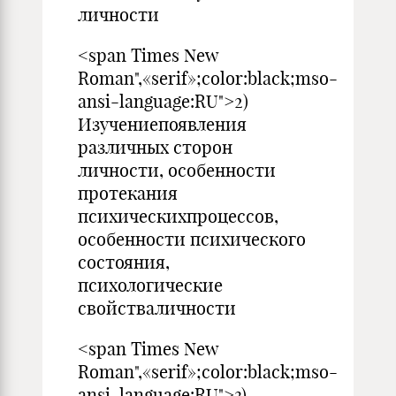
личности
<span Times New
Roman",«serif»;color:black;mso-
ansi-language:RU">2)
Изучениепоявления
различных сторон
личности, особенности
протекания
психическихпроцессов,
особенности психического
состояния,
психологические
свойстваличности
<span Times New
Roman",«serif»;color:black;mso-
ansi-language:RU">3)