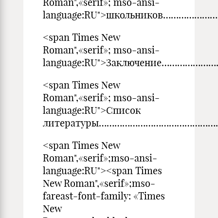
Roman",«serif»; mso-ansi-
language:RU">школьников…………
<span Times New
Roman",«serif»; mso-ansi-
language:RU">Заключение……………
<span Times New
Roman",«serif»; mso-ansi-
language:RU">Список
литературы………………………………………
<span Times New
Roman",«serif»;mso-ansi-
language:RU"><span Times
New Roman",«serif»;mso-
fareast-font-family: «Times
New