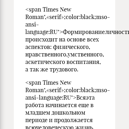
<span Times New
Roman",«serif»;color:black;mso-
ansi-
language:RU">Формированиеличност
происходит на основе всех
аспектов: физического,
нравственного,умственного,
аскетического воспитания,
а так же трудового.
<span Times New
Roman",«serif»;color:black;mso-
ansi-language:RU">Всяэта
работа начинается еще в
младшем дошкольном
периоде и продолжается
всючеловеческую жизнь.