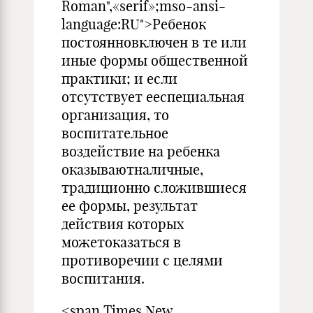
Roman",«serif»;mso-ansi-
language:RU">Ребенок
постоянновключен в те или
иные формы общественной
практики; и если
отсутствует ееспециальная
организация, то
воспитательное
воздействие на ребенка
оказываютналичные,
традиционно сложившиеся
ее формы, результат
действия которых
можетоказаться в
противоречии с целями
воспитания.
<span Times New