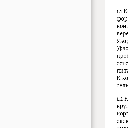
1.1
фор
кон
вер
Уко
(фл
про
ест
пит
К к
сел
1.2
кру
кор
све