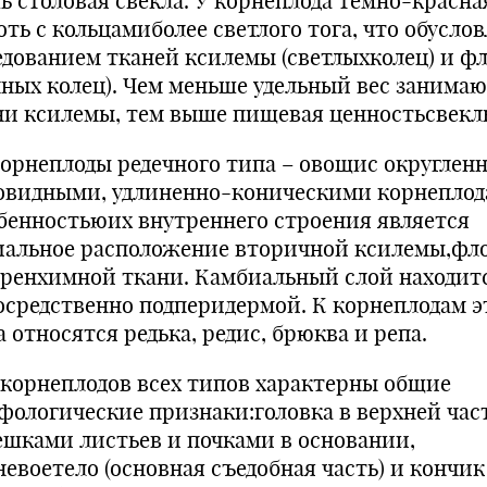
ь столовая свекла. У корнеплода темно-красна
ть с кольцамиболее светлого тога, что обусло
едованием тканей ксилемы (светлыхколец) и ф
мных колец). Чем меньше удельный вес занимаю
ни ксилемы, тем выше пищевая ценностьсвекл
 Корнеплоды редечного типа – овощис округлен
овидными, удлиненно-коническими корнеплод
бенностьюих внутреннего строения является
иальное расположение вторичной ксилемы,фл
аренхимной ткани. Камбиальный слой находит
осредственно подперидермой. К корнеплодам э
 относятся редька, редис, брюква и репа.
 корнеплодов всех типов характерны общие
фологические признаки:головка в верхней час
ешками листьев и почками в основании,
невоетело (основная съедобная часть) и кончик