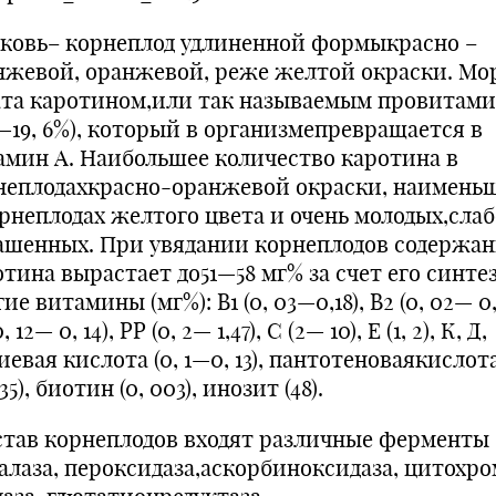
ковь– корнеплод удлиненной формыкрасно –
нжевой, оранжевой, реже желтой окраски. Мо
ата каротином,или так называемым провитам
4—19, 6%), который в организмепревращается в
амин А. Наибольшее количество каротина в
неплодахкрасно-оранжевой окраски, на­имень
рнеплодах желтого цвета и очень мо­лодых,сла
ашенных. При увядании корнеплодов содержа
тина вырастает до51—58 мг% за счет его синтез
ие витамины (мг%): В1 (0, 03—0,18), В2 (0, 02— 0,
, 12— 0, 14), РР (0, 2— 1,47), С (2— 10), Е (1, 2), К, Д,
евая кислота (0, 1—0, 13), пантотеноваякислота 
35), биотин (0, 003), инозит (48).
став корнеплодов входят различные ферменты
талаза, пероксидаза,аскорбиноксидаза, цитохр