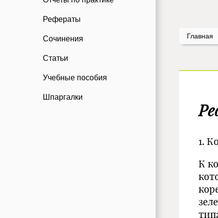
Рефераты
Главная
Сочинения
Статьи
Учебные пособия
Шпаргалки
Ре
1. 
К к
кот
кор
зел
тип