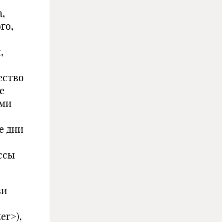
,
го,
,
ество
е
ьми
е дни
и
ссы
ви
er>),