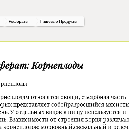
Рефераты
Пищевые Продукты
ферат: Корнеплоды
Корнеплоды
орнеплодам относятся овощи, съедобная часть
орых представляет собойразросшийся мясист
ень. У отдельных видов в пищу используется и
ень. Взависимости от строения корня различа
а корнеплодов: морковный,свекольный и редеч