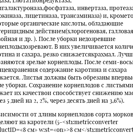
даза, глютатионредуктаза,
игалактуроназа,фосфатаза, инвертаза, протеаза
окиназа, лицетиназа, трансаминаза) и, кромето
оторые органические кислоты, обладающие
терицидным действием(хлорогеновая, галловая
ойная и др. ). После уборки недозревшие
неплодыдозревают. В них увеличи­вается колич
отина и сахара, резко снижаетсякрахмал. Лучш
раняются зрелые корнеплоды. По­сле семи-вос
яцевхранения содержание кароти­на и сахара
жается. Листья должны быть обрезаны впервы
ле уборки. Сохранение корнеплодов с листьям
жает их качествои способствует снижению ма
ез 5 дней на 2, 2%, через десять дней на 3,6%).
висимости от длины корнеплодов сорта морко
еляют на каротели (5-<st1:metricconverter
uctID=«8 см» w:st=«on»>8 см</st1:metricconvert