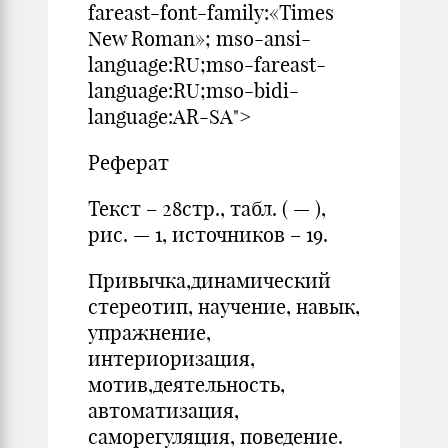
fareast-font-family:«Times
New Roman»; mso-ansi-
language:RU;mso-fareast-
language:RU;mso-bidi-
language:AR-SA">
Реферат
Текст – 28стр., табл. ( — ),
рис. — 1, источников – 19.
Привычка,динамический
стереотип, научение, навык,
упражнение,
интериоризация,
мотив,деятельность,
автоматизация,
саморегуляция, поведение.