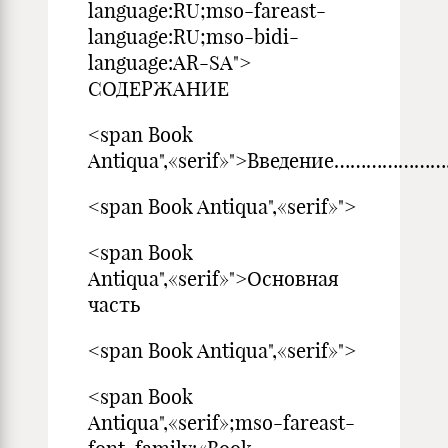
language:RU;mso-fareast-
language:RU;mso-bidi-
language:AR-SA">
СОДЕРЖАНИЕ
<span Book
Antiqua",«serif»">Введение………
<span Book Antiqua",«serif»">
<span Book
Antiqua",«serif»">Основная
часть
<span Book Antiqua",«serif»">
<span Book
Antiqua",«serif»;mso-fareast-