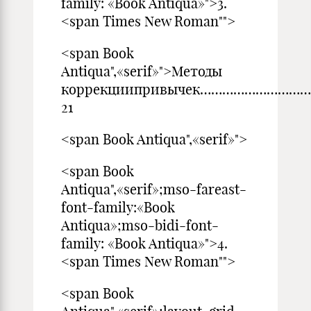
family: «Book Antiqua»">3.
<span Times New Roman"">
<span Book
Antiqua",«serif»">Методы
коррекциипривычек………………………
21
<span Book Antiqua",«serif»">
<span Book
Antiqua",«serif»;mso-fareast-
font-family:«Book
Antiqua»;mso-bidi-font-
family: «Book Antiqua»">4.
<span Times New Roman"">
<span Book