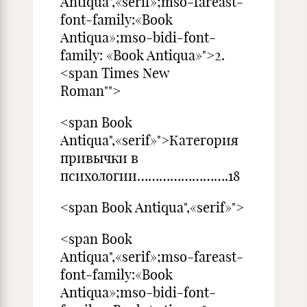
Antiqua",«serif»;mso-fareast-
font-family:«Book
Antiqua»;mso-bidi-font-
family: «Book Antiqua»">2.
<span Times New
Roman"">
<span Book
Antiqua",«serif»">Категория
привычки в
психологии…………………….18
<span Book Antiqua",«serif»">
<span Book
Antiqua",«serif»;mso-fareast-
font-family:«Book
Antiqua»;mso-bidi-font-