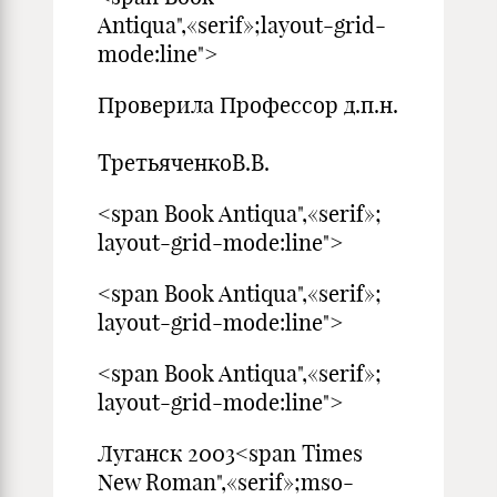
Antiqua",«serif»;layout-grid-
mode:line">
Проверила Профессор д.п.н.
ТретьяченкоВ.В.
<span Book Antiqua",«serif»;
layout-grid-mode:line">
<span Book Antiqua",«serif»;
layout-grid-mode:line">
<span Book Antiqua",«serif»;
layout-grid-mode:line">
Луганск 2003<span Times
New Roman",«serif»;mso-