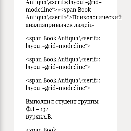
Antiqua",«serif»;layout-grid-
mode:line">«<span Book
Antiqua",«serif»">Психологическ
анализпривычек людей»
<span Book Antiqua",«serif»;
layout-grid-mode:line">
<span Book Antiqua",«serif»;
layout-grid-mode:line">
<span Book Antiqua",«serif»;
layout-grid-mode:line">
Выполнил студент группы
ФЛ – 132
БурякА.В.
<span Book