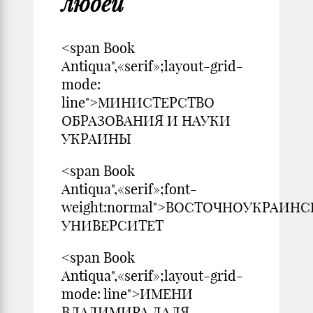
людей
<span Book
Antiqua",«serif»;layout-grid-
mode:
line">МИНИСТЕРСТВО
ОБРАЗОВАНИЯ И НАУКИ
УКРАИНЫ
<span Book
Antiqua",«serif»;font-
weight:normal">ВОСТОЧНОУКРА
УНИВЕРСИТЕТ
<span Book
Antiqua",«serif»;layout-grid-
mode: line">ИМЕНИ
ВЛАДИМИРА ДАЛЯ