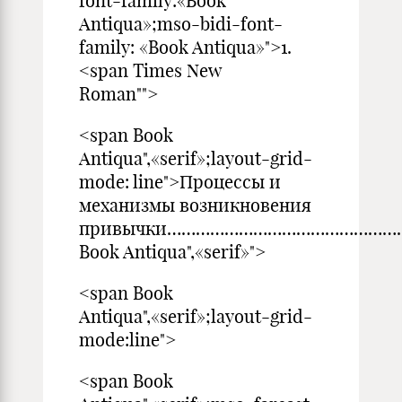
font-family:«Book
Antiqua»;mso-bidi-font-
family: «Book Antiqua»">1.
<span Times New
Roman"">
<span Book
Antiqua",«serif»;layout-grid-
mode: line">Процессы и
механизмы возникновения
привычки……………………………………………
Book Antiqua",«serif»">
<span Book
Antiqua",«serif»;layout-grid-
mode:line">
<span Book