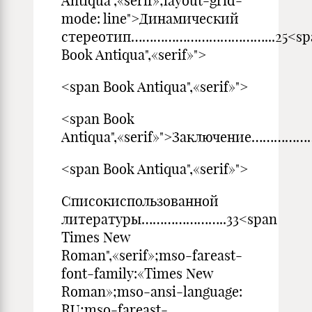
Antiqua",«serif»;layout-grid-
mode: line">Динамический
стереотип………………………………...25<sp
Book Antiqua",«serif»">
<span Book Antiqua",«serif»">
<span Book
Antiqua",«serif»">Заключение……
<span Book Antiqua",«serif»">
Списокиспользованной
литературы…………………..33<span
Times New
Roman",«serif»;mso-fareast-
font-family:«Times New
Roman»;mso-ansi-language:
RU;mso-fareast-