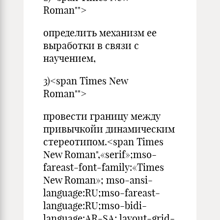
Roman"">
определить механизм ее
выработки в связи с
научением,
3)<span Times New
Roman"">
провести границу между
привычкойи динамическим
стереотипом.<span Times
New Roman",«serif»;mso-
fareast-font-family:«Times
New Roman»; mso-ansi-
language:RU;mso-fareast-
language:RU;mso-bidi-
language:AR-SA; layout-grid-