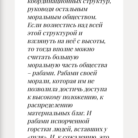
координационных структур,
руководя остальным
моральным обществом.
Если вознестись над всей
этой структурой и
взглянуть на неё с высоты,
то тогда вполне можно
считать большую
моральную часть общества
– рабами. Рабами своей
морали, которая им не
позволила достичь доступа
к высокому положению, к
распределению
материальных благ. И
рабами испорченной
горстки людей, вставших у
«руля». И, к сожалению, это