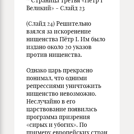
^ Страница третья «Пётр I
Великий» - Слайд 23
(Слайд 24) Решительно
взялся за искоренение
нищенства Пётр I. Им было
издано около 20 указов
против нищенства.
Однако царь прекрасно
понимал, что одними
репрессиями уничтожить
нищенство невозможно.
Неслучайно в его
царствование появилась
программа призрения
«сирых и убогих». По
примеру европейских стран