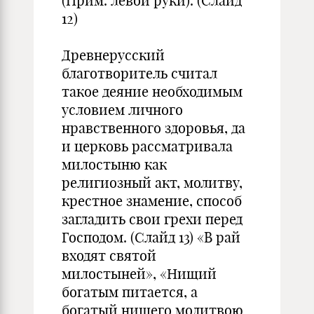
(Прим. левой руки). (Слайд
12)
Древнерусский
благотворитель считал
такое деяние необходимым
условием личного
нравственного здоровья, да
и церковь рассматривала
милостыню как
религиозный акт, молитву,
крестное знамение, способ
загладить свои грехи перед
Господом. (Слайд 13) «В рай
входят святой
милостыней», «Нищий
богатым питается, а
богатый нищего молитвою