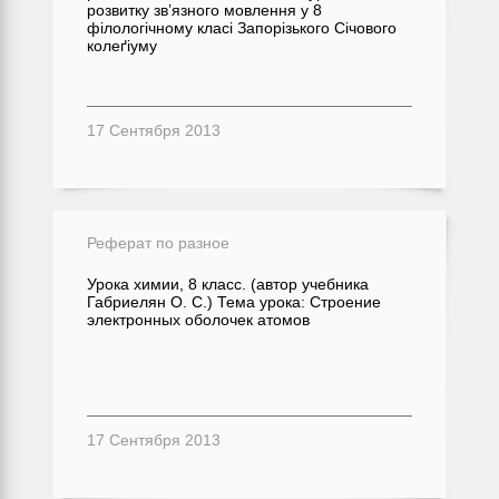
розвитку зв’язного мовлення у 8
філологічному класі Запорізького Січового
колеґіуму
17 Сентября 2013
Реферат по разное
Урока химии, 8 класс. (автор учебника
Габриелян О. С.) Тема урока: Строение
электронных оболочек атомов
17 Сентября 2013