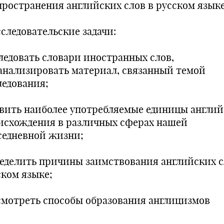
пространения английских слов в русском языке
сследовательские задачи:
ледовать словари иностранных слов,
анализировать материал, связанный темой
ледования;
вить наиболее употребляемые единицы англий
исхождения в различных сферах нашей
седневной жизни;
еделить причины заимствования английских с
ском языке;
смотреть способы образования англицизмов