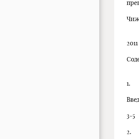
пре
Чиж
2011
Сод
1.
Вв
3-5
2.