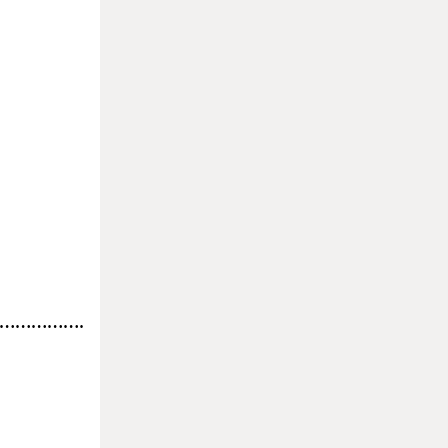
…………….