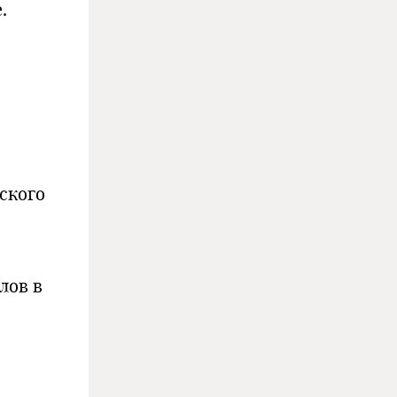
.
ского
лов в