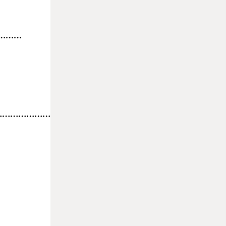
………
…………………