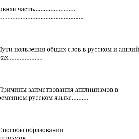
овная часть…………………….
…………………………………………….
. Пути появления общих слов в русском и англи
ках………………...
. Причины заимствования англицизмов в
ременном русском языке……….
. Способы образования
глицизмов……………………………………………..