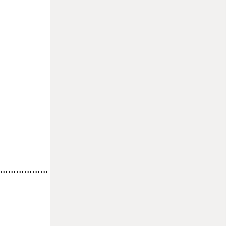
……………….