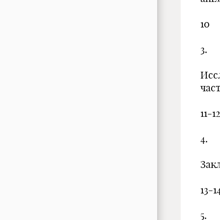
10
3.
Исс
ча
11-1
4.
За
13-1
5.