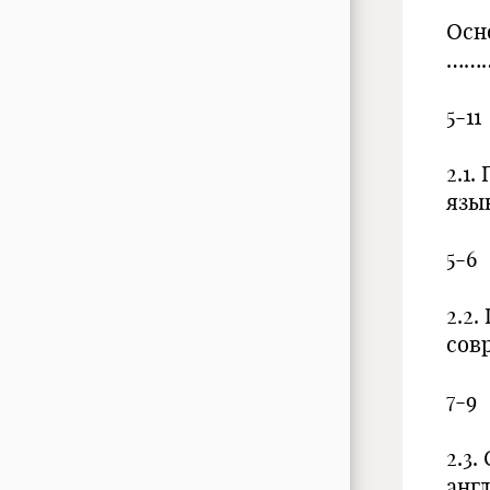
Осн
……
5-11
2.1
язы
5-6
2.2
сов
7-9
2.3
ан