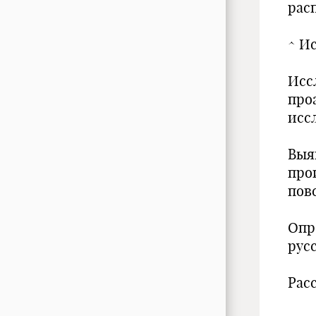
рас
^ И
Исс
про
исс
Выя
про
пов
Опр
рус
Рас