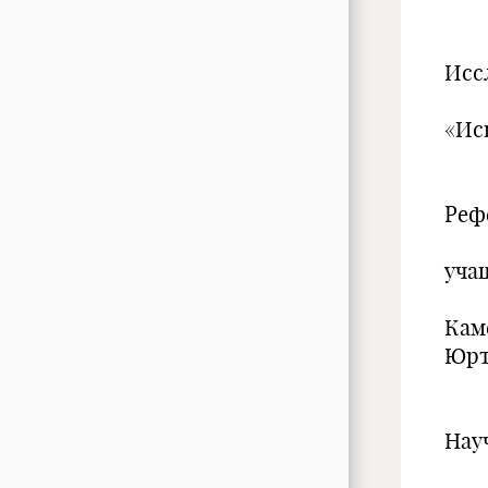
Исс
«Ис
Реф
уча
Кам
Юрт
Нау