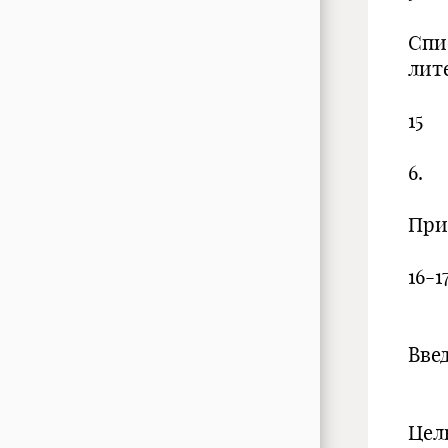
Спи
ли
15
6.
Пр
16-1
Вве
Цел