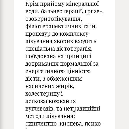
Крім прийому мінеральної
води, бальнеотерапії, грязе-,
озокеритолікування,
фізіотерапевтичних та ін.
процедур до комплексу
лікування хворих входить
спеціальна дієтотерапія,
побудована на принципі
дотримання нормальної за
енергетичною цінністю
дієти, з обмеженням
насичених жирів,
холестерину і
легкозасвоюваних
вуглеводів, та нетрадиційні
методи лікування:
синглентно-киснева, психо-