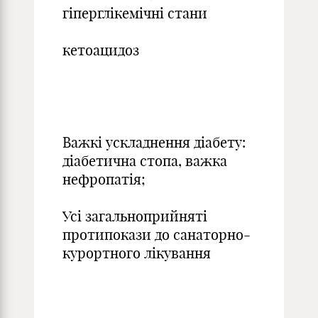
гіперглікемічні стани
кетоацидоз
Важкі ускладнення діабету:
діабетична стопа, важка
нефропатія;
Усі загальноприйняті
протипокази до санаторно-
курортного лікування