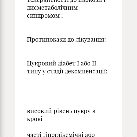
дисметаболічним
синдромом ;
Протипокази до лікування:
Цукровий діабет І або ІІ
типу у стадії декомпенсації:
високий рівень цукру в
крові
часті гіпоглікемічні або