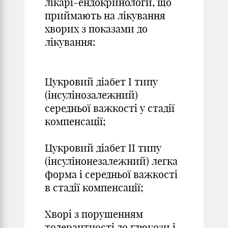
лікарі-ендокринологи, що
приймають на лікування
хворих з показами до
лікування:
Цукровий діабет I типу
(інсулінозалежний)
середньої важкості у стадії
компенсації;
Цукровий діабет ІІ типу
(інсулінонезалежний) легка
форма і середньої важкості
в стадії компенсації;
Хворі з порушенням
толерантності до глюкози і