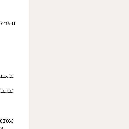
огах и
ных и
(или)
жетом
ны