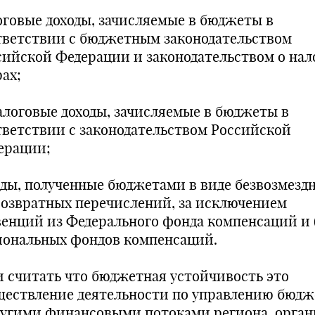
оговые доходы, зачисляемые в бюджеты в
тветствии с бюджетным законодательством
сийской Федерации и законодательством о нал
ах;
алоговые доходы, зачисляемые в бюджеты в
тветствии с законодательством Российской
ерации;
оды, полученные бюджетами в виде безвозмезд
возвратных перечислений, за исключением
венций из Федерального фонда компенсаций и 
иональных фондов компенсаций.
и считать что бюджетная устойчивость это
ществление деятельности по управлению бюд
ругими финансовыми потоками региона, орга