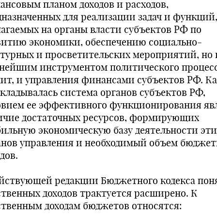
ансовым планом доходов и расходов,
дназначенных для реализации задач и функций
лагаемых на органы власти субъектов РФ по
витию экономики, обеспечению социально-
ьтурных и просветительских мероприятий, но 
нейшим инструментом политического процесса
чит, и управления финансами субъектов РФ. К
складывалась система органов субъектов РФ,
овием ее эффективного функционирования яв
ичие достаточных ресурсов, формирующих
бильную экономическую базу деятельности эти
анов управления и необходимый объем бюдже
дов.
ействующей редакции Бюджетного кодекса пон
ственных доходов трактуется расширено. К
ственным доходам бюджетов относятся: