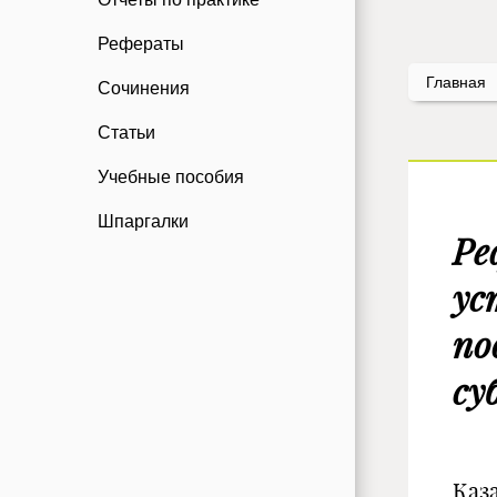
Рефераты
Главная
Сочинения
Статьи
Учебные пособия
Шпаргалки
Ре
ус
по
су
Каза