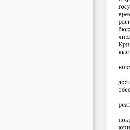
гос
вре
рас
бюд
чис
Кри
выс
нор
дос
обе
реа
пок
юри