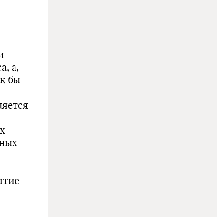
,
и
, а,
ак бы
ляется
х
тных
ятие