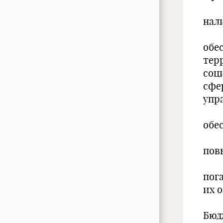
нал
обе
тер
соц
сфе
упр
обе
пов
пог
их 
Бюд