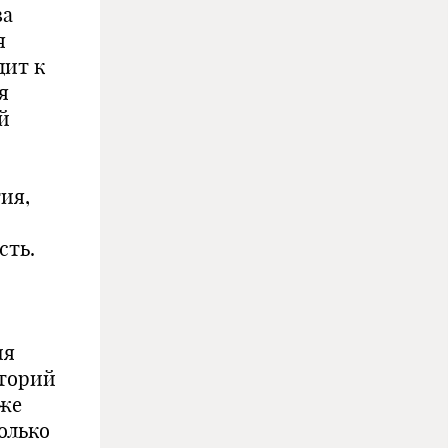
ва
я
дит к
я
й
ия,
сть.
ия
иторий
оже
олько