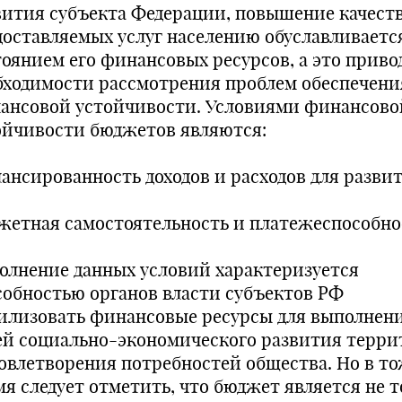
вития субъекта Федерации, повышение качест
доставляемых услуг населению обуславливаетс
тоянием его финансовых ресурсов, а это приво
бходимости рассмотрения проблем обеспечени
ансовой устойчивости. Условиями финансово
ойчивости бюджетов являются:
лансированность доходов и расходов для развит
жетная самостоятельность и платежеспособно
олнение данных условий характеризуется
собностью органов власти субъектов РФ
илизовать финансовые ресурсы для выполнен
ей социально-экономического развития терр
довлетворения потребностей общества. Но в т
мя следует отметить, что бюджет является не т