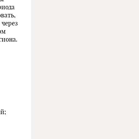
риода
вать,
 через
ом
гиона.
й;