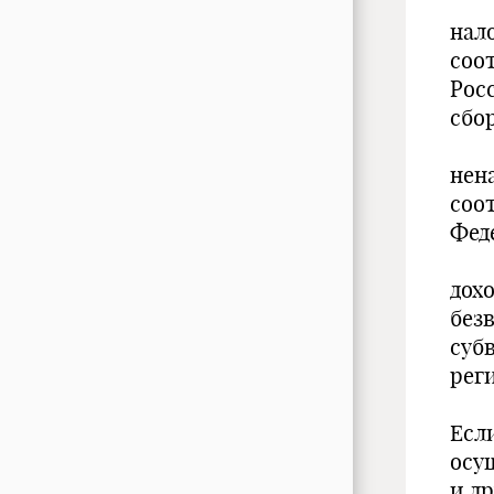
нал
соо
Рос
сбор
нен
соо
Фед
дох
без
суб
рег
Есл
осу
и д