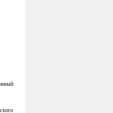
онный
ского