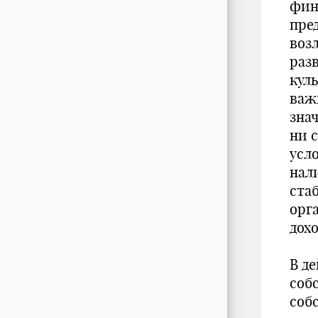
фин
пре
воз
раз
кул
важ
зна
ни 
усл
нал
ста
орг
дохо
В д
соб
соб