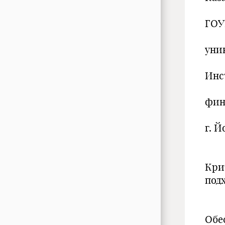
ГОУ
уни
Инс
фин
г. 
Кри
под
Обе