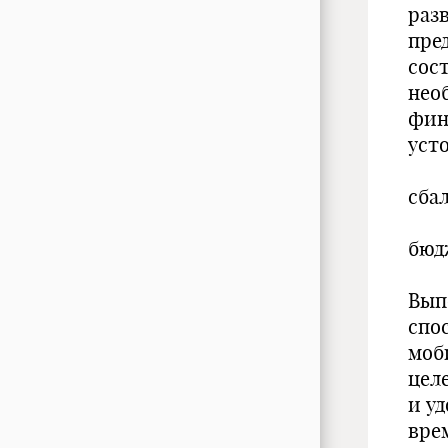
раз
пре
сос
нео
фин
уст
сба
бюд
Вып
спо
моб
цел
и у
вре