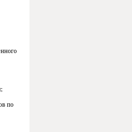
енного
;
ов по