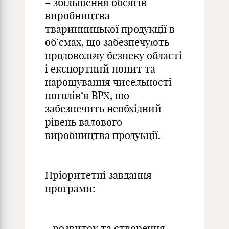
– збільшення обсягів
виробниц­тва
тваринницької продукції в
об’ємах, що забезпечують
продовольчу безпеку області
і експортний попит та
нарощування чисельності
поголів’я ВРХ, що
забезпечить необхідний
рівень валового
виробництва продукції.
Пріоритетні завдання
програми:
- розвиток та створення