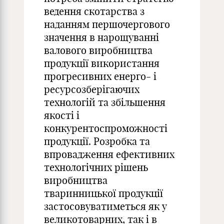
ведення скотарства з
наданням першочергового
значення в нарощуванні
валового виробництва
продукції використання
прогресивних енерго- і
ресурсозберігаючих
технологій та збільшення
якості і
конкурентоспроможності
продукції. Розробка та
впровадження ефективних
технологічних рішень
виробництва
тваринницької продукції
застосовуватиметься як у
великотоварних, так і в