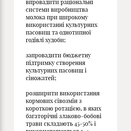
впровадити раціональні
системи виробництва
молока при широкому
використанні культурних
пасовищ та однотипної
годівлі худоби;
запровадити бюджетну
підтримку створення
культурних пасовищ і
сіножатей;
розширити використання
кормових сівозмін з
короткою ротацією, в яких
багаторічні злаково-бобові
трави складають 45-50% і