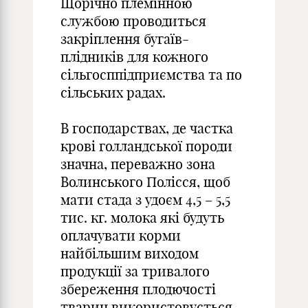
Щорічно племінною
службою проводиться
закріплення бугаїв-
плідників для кожного
сільгосппідприємства та по
сільських радах.
В господарствах, де частка
крові голландської породи
значна, переважно зона
Волинського Полісся, щоб
мати стада з удоєм 4,5 – 5,5
тис. кг. молока які будуть
оплачувати корми
найбільшим виходом
продукції за тривалого
збереження плодючості
тварин використовується