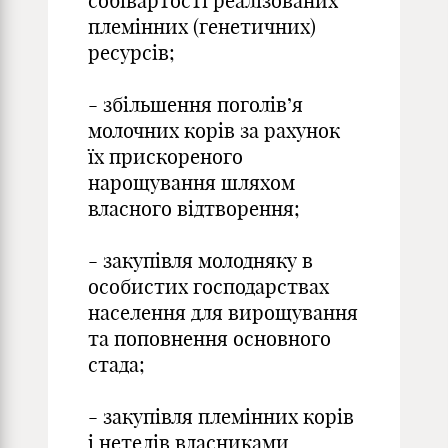
собівартості реалізованих
племінних (генетичних)
ресурсів;
- збільшення поголів’я
молочних корів за рахунок
їх прискореного
нарощування шляхом
власного відтворення;
- закупівля молодняку в
особистих господарствах
населення для вирощування
та поповнення основного
стада;
- закупівля племінних корів
і нетелів власниками