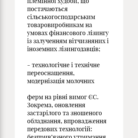
племінної худоби, що
постачаються
сільськогосподарським
товаровиробникам на
умовах фінансового лізингу
із залученням вітчизняних і
іноземних лізингодавців;
- технологічне і технічне
переоснащення,
модернізація молочних
ферм на рівні вимог ЄС.
Зокрема, оновлення
застарілого та зношеного
обладнання, впровадження
передових технологій:
безприв’язного утримання