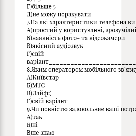
Г)більше 5
Д)не можу порахувати
7.На які характеристики телефона ви 
А)простий у користуванні, зрозуміли
Б)наявність фото- та відеокамери
В)якісний аудіозвук
Г)свій
варіант_______________________
8.Яким оператором мобільного зв’язк
А)Київстар
Б)МТС
В)Лайф:)
Г)свій варіант
9.Чи повністю задовольняє ваші пот
А)так
Б)ні
В)не знаю