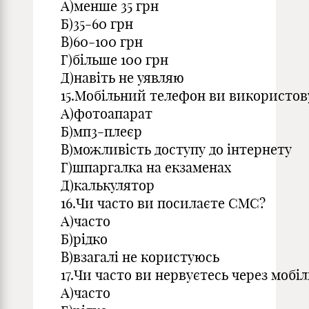
А)менше 35 грн
Б)35-60 грн
В)60-100 грн
Г)більше 100 грн
Д)навіть не уявляю
15.Мобільний телефон ви використов
А)фотоапарат
Б)мп3-плеєр
В)можливість доступу до інтернету
Г)шпаргалка на екзаменах
Д)калькулятор
16.Чи часто ви посилаєте СМС?
А)часто
Б)рідко
В)взагалі не користуюсь
17.Чи часто ви нервуєтесь через мобі
А)часто