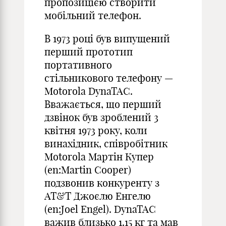
пропозицією створити
мобільний телефон.
В 1973 році був випущений
перший прототип
портативного
стільникового телефону —
Motorola DynaTAC.
Вважається, що перший
дзвінок був зроблений 3
квітня 1973 року, коли
винахідник, співробітник
Motorola Мартін Купер
(en:Martin Cooper)
подзвонив конкуренту з
AT&T Джоєлю Енгелю
(en:Joel Engel). DynaTAC
важив близько 1.15 кг та мав