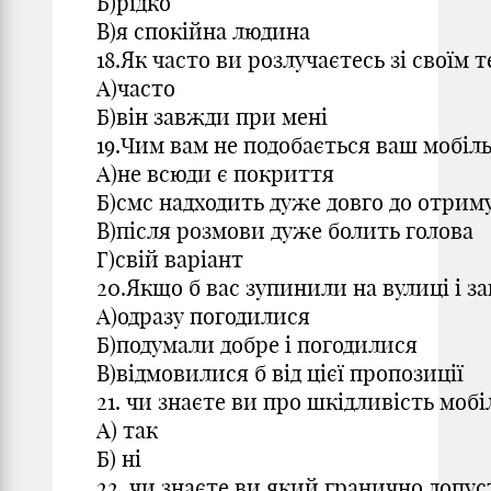
Б)рідко
В)я спокійна людина
18.Як часто ви розлучаєтесь зі своїм
А)часто
Б)він завжди при мені
19.Чим вам не подобається ваш мобіль
А)не всюди є покриття
Б)смс надходить дуже довго до отрим
В)після розмови дуже болить голова
Г)свій варіант
20.Якщо б вас зупинили на вулиці і 
А)одразу погодилися
Б)подумали добре і погодилися
В)відмовилися б від цієї пропозиції
21. чи знаєте ви про шкідливість мобі
А) так
Б) ні
22. чи знаєте ви який гранично доп