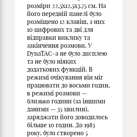
розміри 22,5х12,5х3,75 см. На
його передній панелі було
розміщено 12 клавіш, з них
10 цифрових та дві для
відправки виклику та
закінчення розмови. У
DynaTAC-а не було дисплею
та не було ніяких
додаткових функцій. В
режимі очікування він міг
працювати до восьми годин,
в режимі розмови —
близько години (за іншими
даними — 35 хвилин),
заряджати його доводилось
більше 10 годин. До 1983
року, було створено 5