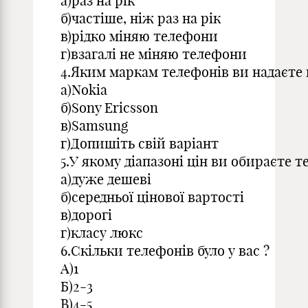
а)раз на рік
б)частіше, ніж раз на рік
в)рідко міняю телефони
г)взагалі не міняю телефони
4.Яким маркам телефонів ви надаєте 
а)Nokia
б)Sony Ericsson
в)Samsung
г)Допишіть свій варіант
5.У якому діапазоні цін ви обираєте 
а)дуже дешеві
б)середньої цінової вартості
в)дорогі
г)класу люкс
6.Скільки телефонів було у вас ?
А)1
Б)2-3
В)4-5