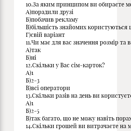
10.За яким принципом ви обираєте м
А)порадили друзі
Б)побачив рекламу
В)більшість знайомих користуються
Г)свій варіант
11.Чи має для вас значення розмір та 
А)так
Б)ні
12.Скільки у Вас сім-карток?
А)1
Б)2-3
В)всі оператори
13.Скільки разів на день ви користує
А)1
Б)2-5
В)так багато, що не можу навіть пора
14.Скільки грошей ви витрачаєте на м