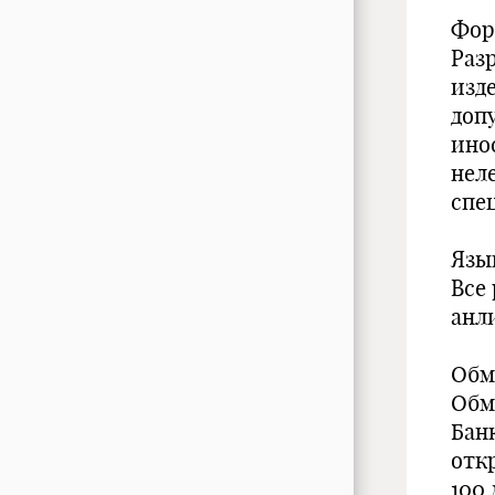
Фор
Раз
изд
доп
ино
нел
спе
Язы
Все
анл
Обм
Обм
Бан
откр
100