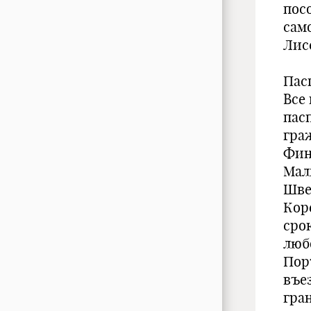
пос
сам
Лис
Пас
Все
пас
гра
Фин
Мал
Шве
Кор
срок
люб
Пор
въе
гра