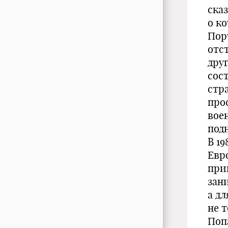
сказ
о ко
Пор
отс
друг
сост
стр
прос
вое
под
В 19
Евр
при
зан
а д
не 
Поп