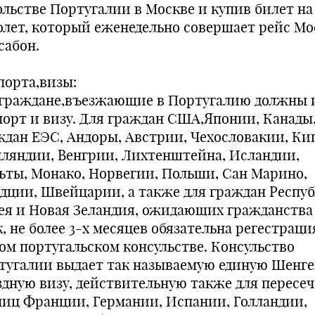
ольстве Португалии в Москве и купив билет на
олет, который еженедельно совершает рейс Мо
сабон.
порта,визы:
 граждане,въезжающие в Португалию должны 
порт и визу. Для граждан США,Японии, Канады
ждан ЕЭС, Андоры, Австрии, Чехословакии, Ки
ляндии, Венгрии, Лихтенштейна, Исландии,
ьты, Монако, Норвегии, Польши, Сан Марино,
дции, Швейцарии, а также для граждан Респу
ея и Новая Зеландия, ожидающих гражданства 
, не более 3-х месяцев обязательна регестраци
ом португальском консульстве. Консульство
тугалии выдает так называемую единую Шенг
здную визу, действительную также для пересе
ниц Франции, Германии, Испании, Голландии,