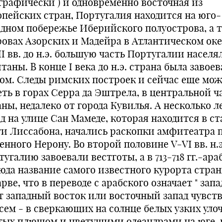
ографически ) и одновременно восточная из
опейских стран, Португалия находится на юго-
адном побережье Иберийского полуострова, а 
ровах Азорских и Мадейра в Атлантическом оке
II вв. до н.э. большую часть Португалии населя
таны. В конце I века до н.э. страна была завое
ом. Следы римских построек и сейчас еще мо
еть в горах Серра да Эштрела, в центральной ч
ны, недалеко от города Кувилья. А несколько л
д на улице Сан Мамеде, которая находится в с
ти Лиссабона, начались раскопки амфитеатра 
нного Нерону. Во второй половине V-VI вв. н.э
угалию завоевали вестготы, а в 713-718 гг.-ара
юда название самого известного курорта стран
рве, что в переводе с арабского означает " запад
т западный восток или восточный запад чувст
сем - в сверкающих на солнце белых узких улоч
тых плющом и цветущими олеандрами на юге, 