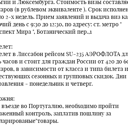
ьгии и Люксембурга. Стоимость визы составляе
аров (в рублевом эквиваленте ). Срок исполне
ло 2-х недель. Прием заявлений и выдача виз 
чий день с 9:30 до 12:30, по адресу: ст. метро "
спект Мира ", Ботанический пер.,1
елет:
елет в Лиссабон рейсом SU-235 АЭРОФЛОТА д
 часов и стоит для граждан России от 420 до 6
аров, в зависимости от класса и типа билета 
ествующих сезонных и групповых скидок. Дни
равления - понедельник и четверг.
ожня:
 въезде во Португалию, необходимо пройти
оженный контроль, заплатив пошлину за
кларированые"товары.