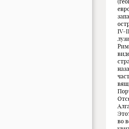
(ге
евр
зап
ост
IV-I
лузи
Рим
вид
стра
наза
час
вяще
Порт
Отс
Алга
Это
во в
уви