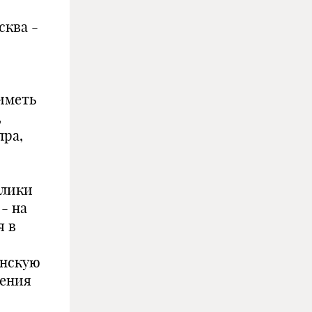
сква -
иметь
,
пра,
блики
- на
я в
енскую
чения