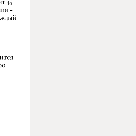
т 45
ния -
каждый
лится
00
и