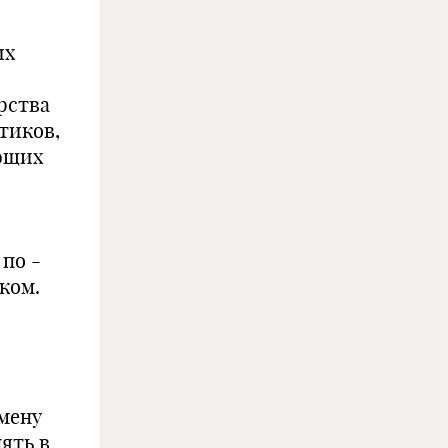
их
рства
тиков,
ющих
по -
ком.
бмену
ять в