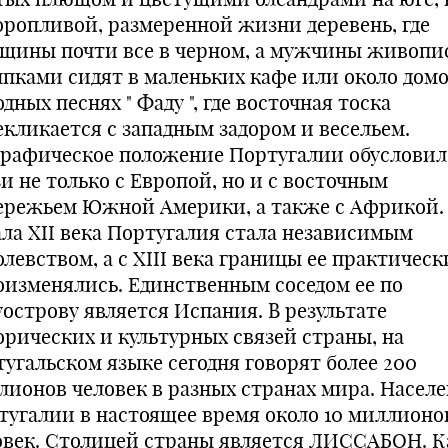
оропливой, размеренной жизни деревень, где
щины почти все в черном, а мужчины живоп
ппками сидят в маленьких кафе или около домо
дных песнях " Фаду ", где восточная тоска
екликается с западным задором и весельем.
графическое положение Португалии обусловил
и не только с Европой, но и с восточным
ережьем Южной Америки, а также с Африкой.
ала XII века Португалия стала независимым
левством, a c XIII века границы ее практическ
оизменялись. Единственным соседом ее по
уострову является Испания. В результате
орических и культурных связей страны, на
тугальском языке сегодня говорят более 200
лионов человек в разных странах мира. Насел
тугалии в настоящее время около 10 миллионо
овек. Столицей страны является ЛИССАБОН. К