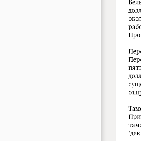
Бел
долл
око
рабо
Про
Пер
Пер
пять
долл
сущ
отп
Там
При
там
"де