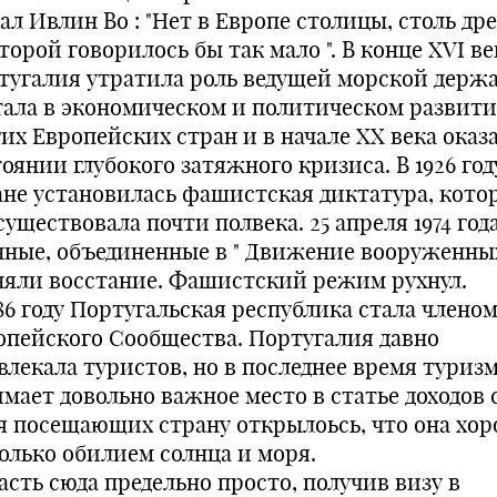
ал Ивлин Во : "Нет в Европе столицы, столь др
торой говорилось бы так мало ". В конце XVI ве
тугалия утратила роль ведущей морской держ
тала в экономическом и политическом развити
их Европейских стран и в начале XX века оказа
оянии глубокого затяжного кризиса. В 1926 год
ане установилась фашистская диктатура, кото
уществовала почти полвека. 25 апреля 1974 год
нные, объединенные в " Движение вооруженных
няли восстание. Фашистский режим рухнул.
86 году Португальская республика стала члено
опейского Сообщества. Португалия давно
влекала туристов, но в последнее время туриз
имает довольно важное место в статье доходов 
ля посещающих страну открылоьсь, что она хо
только обилием солнца и моря.
асть сюда предельно просто, получив визу в