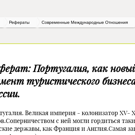
Рефераты
Современные Международные Отношения
ферат: Португалия, как новы
гмент туристического бизнеса
ссии.
тугалия. Великая империя - колонизатор XV- 
ов.Соперничеством с ней могли гордиться так
ские державы, как Франция и Англия.Самая за