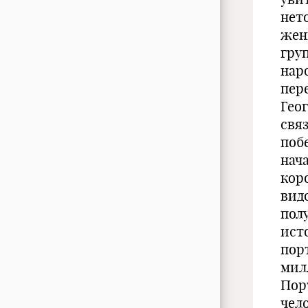
нет
жен
гру
наро
пер
Гео
связ
поб
нач
коро
вид
пол
ист
пор
мил
Пор
чел