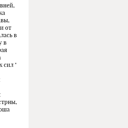
евней,
ка
авы,
и от
лась в
у в
рая
а
 сил "
м
м
стрны,
роша