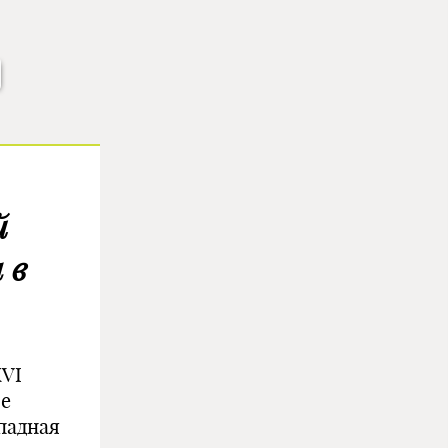
й
 в
XVI
ие
падная