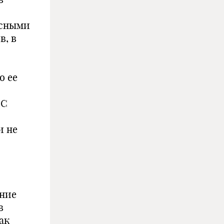
исными
в, в
о ее
 С
и не
ение
в
ак