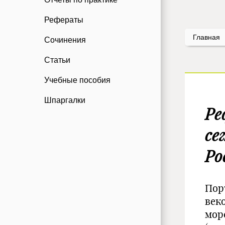
Рефераты
Главная
Сочинения
Статьи
Учебные пособия
Шпаргалки
Ре
се
Ро
Пор
век
мор