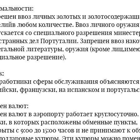
мальности:
решен ввоз личных золотых и золотосодержащ
елийв любом количестве. Ввоз личного оружия
ускается со специального разрешения минесте
странных дел Портуталии. Запрещен ввоз нако
егальной литературы, оружия (кроме лиц,име
циальное разрешение).
к:
 работники сферы обслуживания объясняются 
ийски, французски, на испанском и португальс
ен валют:
ен валют в аэропорту работает круглосуточно.
ки, в которых расположены обменные пункты,
ыты с 9:00 до 15:00 часов и не принимают к о
 долларовые купюры. Эти купюры можно помен