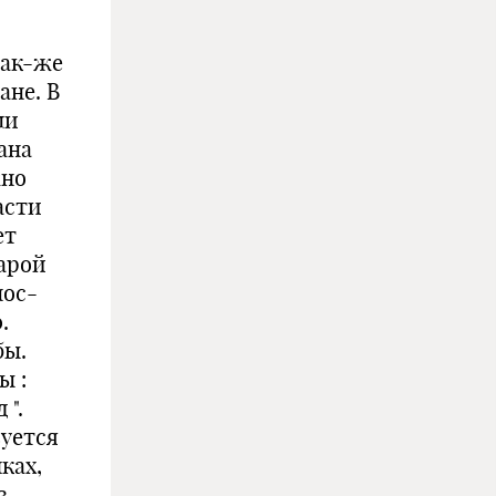
так-же
ане. В
ли
вана
жно
асти
ет
тарой
пос-
.
бы.
ы :
 ".
вуется
ках,
в