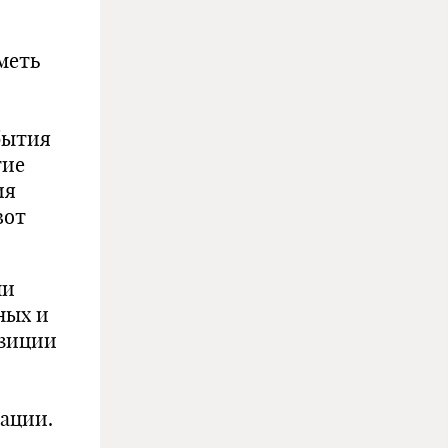
меть
бытия
тие
ия
вот
ни
ных и
озиции
ации.