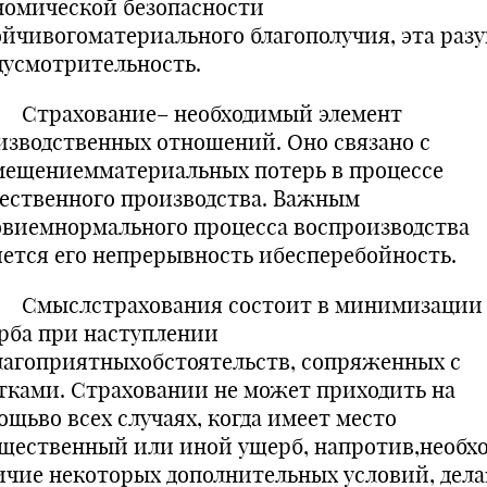
номической безопасности
ойчивогоматериального благополучия, эта раз
дусмотрительность.
ахование– необходимый элемент
изводственных отношений. Оно связано с
мещениемматериальных потерь в процессе
ественного производства. Важным
овиемнормального процесса воспроизводства
яется его непрерывность ибесперебойность.
слстрахования состоит в минимизации
рба при наступлении
лагоприятныхобстоятельств, сопряженных с
тками. Страховании не может приходить на
ощьво всех случаях, когда имеет место
щественный или иной ущерб, напротив,необх
ичие некоторых дополнительных условий, дел