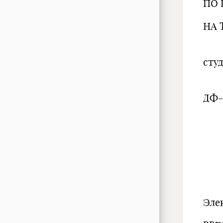
ПО 
НА 
сту
ДФ-
Эле