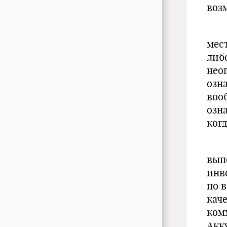
воз
Соб
мес
либ
нео
озн
воо
озн
ког
Рол
вып
инв
по 
кач
ком
Акк