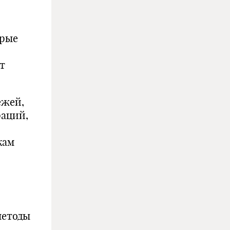
орые
т
жей,
раций,
кам
методы