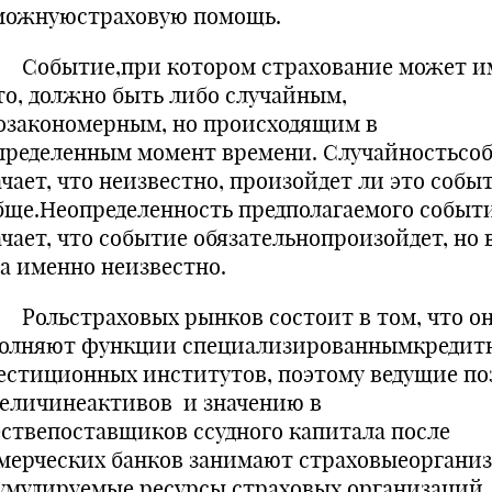
можнуюстраховую помощь.
ытие,при котором страхование может и
то, должно быть либо случайным,
озакономерным, но происходящим в
пределенным момент времени. Случайностьсо
ачает, что неизвестно, произойдет ли это собы
бще.Неопределенность предполагаемого событ
ачает, что событие обязательнопроизойдет, но 
да именно неизвестно.
ьстраховых рынков состоит в том, что о
олняют функции специализированнымкредит
естиционных институтов, поэтому ведущие п
величинеактивов и значению в
ествепоставщиков ссудного капитала после
мерческих банков занимают страховыеорганиз
умулируемые ресурсы страховых организаций