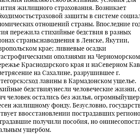
вития жилищного страхования. Возникает
бходимостьстраховой защиты в системе социа
номических отношений страны. Впоследние го
сия пережила стихийные бедствия в разных
ионах страны;наводнения в Ленске, Якутии,
вропольском крае; ливневые осадки
тастрофическими оползнями на Черноморском
ережье Краснодарского края и наСеверном Кав
летрясение на Сахалине, разрушившее г.
тегорск;сход лавины в Кармадонском ущелье.
хийные бедствияунесли человеческие жизни, 
яч человек остались без жилья, огромныйущер
есен жилищному фонду. Безусловно, государст
ствует ввосстановлении пострадавших регионо
традавшие получили пособия, но онинесопос
еальным ущербом.