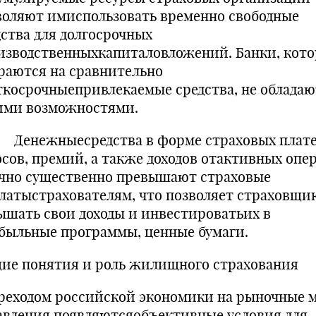
воляют имиспользовать временно свободные
дства для долгосрочных
изводственныхкапиталовложений. Банки, кот
раются на сравнительно
ткосрочныепривлекаемые средства, не обладаю
ими возможностями.
ежныесредства в форме страховых плате
осов, премий, а также доходов отактивных опе
чно существенно превышают страховые
латыстрахователям, что позволяет страховщи
ышать свои доходы и инвестироватьих в
быльные программы, ценные бумаги.
ие понятия и роль жилищного страхования
реходом российской экономики на рыночные 
авления появляютсяобъективные условия для