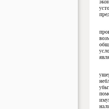
эко
уст
пре
Стр
про
воз
общ
усл
явл
Смы
уще
неб
убы
пом
иму
нал