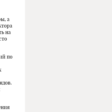
ы, а
ктора
ь на
сто
ий по
х
ндов.
и
ения