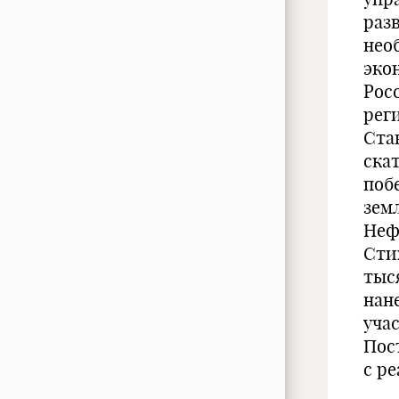
раз
нео
эко
Рос
рег
Ста
ска
поб
зем
Неф
Сти
тыс
нан
уча
Пос
с р