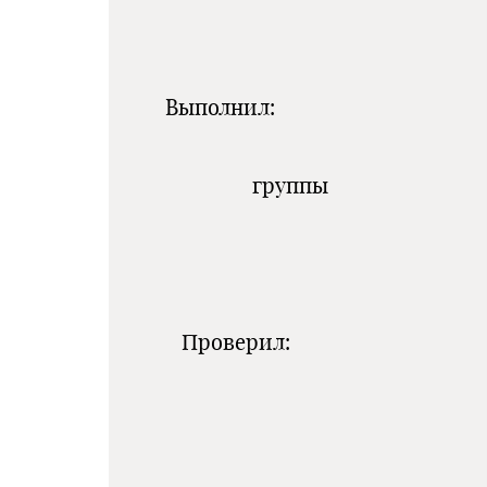
нил:
ппы
рил: