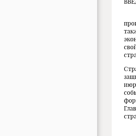
ВВЕ
Сра
про
так
эко
сво
стр
Стр
защ
июр
соб
фор
Гла
стр
Стр