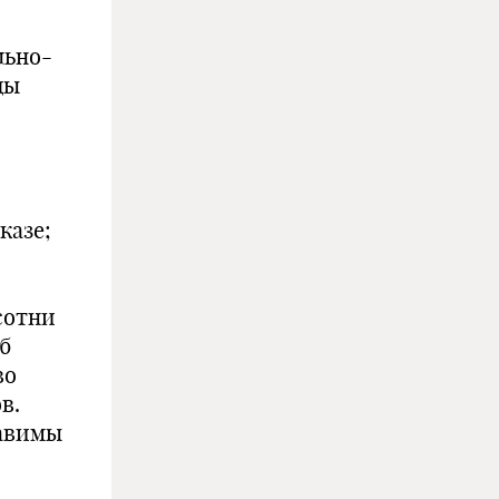
льно-
ды
казе;
сотни
б
во
в.
тавимы