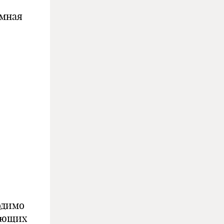
умная
одимо
ающих