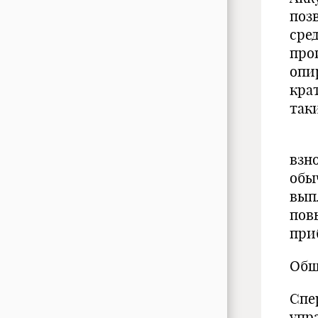
поз
сре
про
опи
кра
так
Ден
взн
обы
вып
пов
при
Общ
Спе
упр