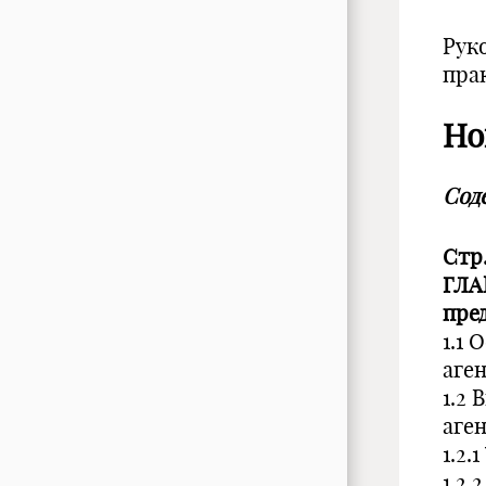
Рук
пра
Но
Сод
Стр
ГЛА
пре
1.1
аге
1.2
аге
1.2.
1.2