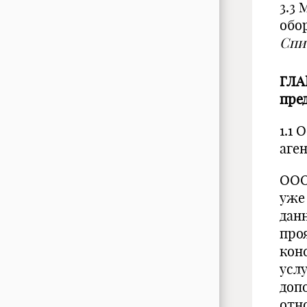
3.3
обо
Спи
ГЛА
пре
1.1
аге
ООО
уже
дан
про
кон
услу
доп
отн