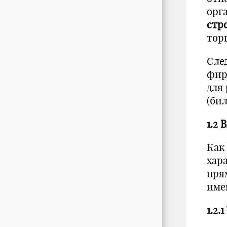
орг
стр
тор
Сле
фир
для
(бил
1.2
Как
хар
пря
име
1.2.