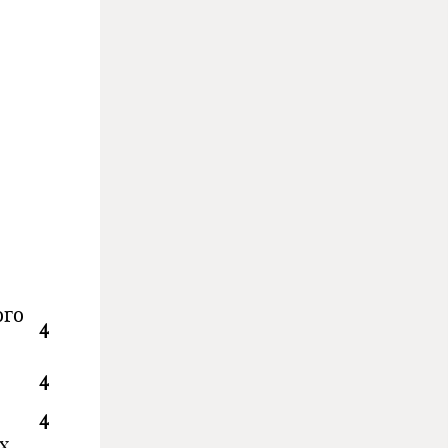
ого
4
4
4
х