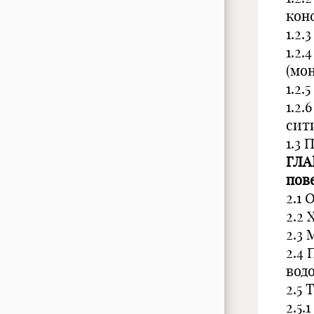
кон
1.2
1.2.
(мо
1.2
1.2
сит
1.3
ГЛА
пов
2.1
2.2
2.3
2.4
вод
2.5
2.5