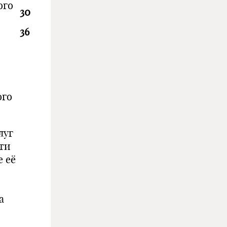
ого
30
36
ого
луг
сти
 её
а