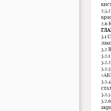
кис
2.5
кра
2.6 
ГЛА
3.1
лак
3.2
3.2.
3.2.
3.2
«АК
3.2
ста
3.2.
3.2
акр