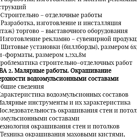
струкций
.3 Строительно – отделочные работы
4 Разработка, изготовление и инсталляция
нтаж) торгово – выставочного оборудования
.5 Изготовление рекламно – сувенирной продук
.6 Щитовые установки (биллборды), размером 6х
и-форматы, размером 1,2х1,8м
 Проблематика строительно–отделочных работ
ВА 2. Малярные работы. Окрашивание
ерхности водоэмульсионными составами
 Общие сведения
 Характеристика водоэмульсионных составов
 Малярные инструменты и их характеристика
 Последовательность окрашивания стен и потол
оэмульсионными составами
 Технология окрашивания стен и потолков
.1 Техника окрашивания маховыми кистями,