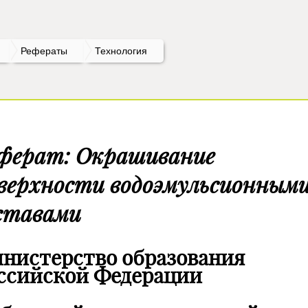
Рефераты
Технология
ферат: Окрашивание
верхности водоэмульсионным
ставами
нистерство образования
ссийской Федерации