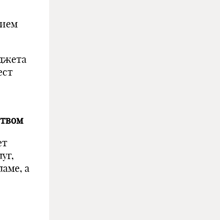
нием
юджета
ест
ством
ет
уг,
аме, а