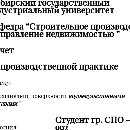
бирский государственный
дустриальный университет
федра “Строительное производ
управление недвижимостью ”
чет
 производственной практике
ему:
рашивание поверхности
водоэмульсионными
тавами
”
Студент гр. СПО 
992
олнил: