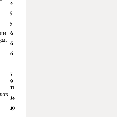
4
5
5
ции
6
3м,
6
6
7
9
11
ков
14
19