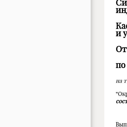
Си
ин
Ка
и 
От
по
на т
“Ок
сос
Вып