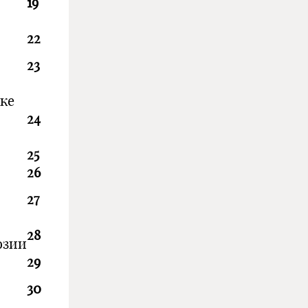
19
22
23
нке
24
25
26
27
28
озии
29
30