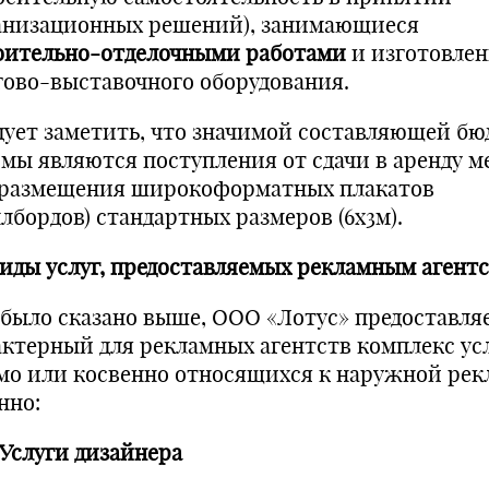
анизационных решений), занимающиеся
оительно-отделочными работами
и изготовле
гово-выставочного оборудования.
дует заметить, что значимой составляющей б
мы являются поступления от сдачи в аренду м
 размещения широкоформатных плакатов
лбордов) стандартных размеров (6х3м).
 Виды услуг, предоставляемых рекламным агент
 было сказано выше, ООО «Лотус» предоставля
актерный для рекламных агентств комплекс усл
мо или косвенно относящихся к наружной рекл
нно:
1 Услуги дизайнера