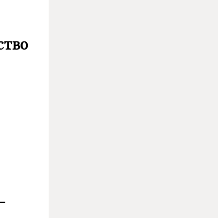
ство
—