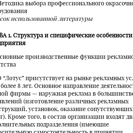
 Методика выбора профессионального окрасочн
рудования
сок использованной литературы
ВА 1. Структура и специфические особенности
дприятия
 Основные производственные функции рекламн
нтства
 “Лотус” присутствует на рынке рекламных ус
 более 8 лет. Основное направление деятельно
ной фирмы — наружная реклама в большинстве
явлений (изготовление различных рекламных
струкций, установок, оказание сопутствующих
г). Кроме того, в состав организации входят дв
олнительных подразделения (имеющие
осительную самостоятельность в принятии