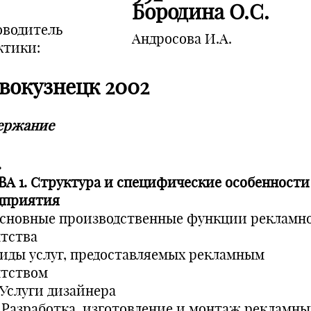
Бородина О.С.
оводитель
Андросова И.А.
ктики:
вокузнецк 2002
ержание
.
ВА 1. Структура и специфические особенности
дприятия
 Основные производственные функции рекламн
нтства
 Виды услуг, предоставляемых рекламным
нтством
1 Услуги дизайнера
.2 Разработка, изготовление и монтаж рекламны