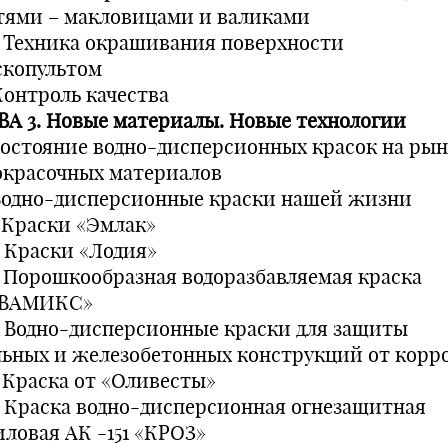
тями – макловицами и валиками
.2 Техника окрашивания поверхности
скопультом
Контроль качества
ВА 3. Новые материалы. Новые технологии
 Состояние водно-дисперсионных красок на ры
окрасочных материалов
 Водно-дисперсионные краски нашей жизни
1 Краски «Эмлак»
2 Краски «Лодия»
.3 Порошкообразная водоразбавляемая краска
ВАМИКС»
.4 Водно-дисперсионные краски для защиты
льных и железобетонных конструкций от корр
5 Краска от «Оливесты»
.6 Краска водно-дисперсионная огнезащитная
иловая АК -151 «КРОЗ»