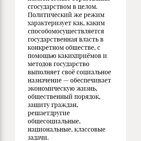
сгосударством в целом.
Политический же режим
характеризует как, каким
способомосуществляется
государственная власть в
конкретном обществе, с
помощью какихприёмов и
методов государство
выполняет своё социальное
назначение — обеспечивает
экономическую жизнь,
общественный порядок,
защиту граждан,
решаетдругие
общесоциальные,
национальные, классовые
задачи.