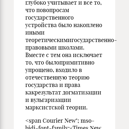
глубоко учитывает и все то,
что повопросам
государственного
устройства было накоплено
иными
теоретическимигосударственно-
правовыми школами.
Вместе с тем она исключает
то, что былопримитивно
упрощено, входило в
отечественную теорию
государства и права
какрезультат догматизации
и вульгаризации
марксистской теории.
<span Courier New"; mso-
bidi-font-family:«Times New