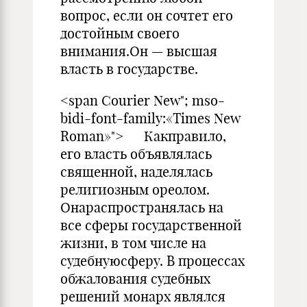
вопрос, если он сочтет его
достойным своего
внимания.Он — высшая
власть в государстве.
<span Courier New"; mso-
bidi-font-family:«Times New
Roman»"> Какправило,
его власть объявлялась
священной, наделялась
религиозным ореолом.
Онараспространялась на
все сферы государственной
жизни, в том числе на
судебнуюсферу. В процессах
обжалования судебных
решений монарх являлся