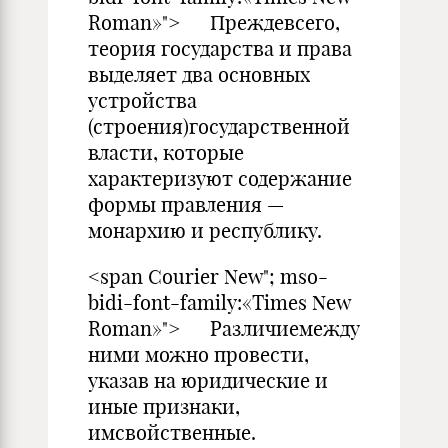
Roman»"> Преждевсего,
теория государства и права
выделяет два основных
устройства
(строения)государственной
власти, которые
характеризуют содержание
формы правления —
монархию и республику.
<span Courier New"; mso-
bidi-font-family:«Times New
Roman»"> Различиемежду
ними можно провести,
указав на юридические и
иные признаки,
имсвойственные.