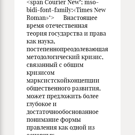
<span Courier New"; mso-
bidi-font-family:«Times New
Roman»"> Внастоящее
время отечественная
теория государства и права
как наука,
постепеннопреодолевающая
методологический кризис,
связанный с общим
кризисом
марксистскойконцепции
общественного развития,
может предложить более
глубокое и
достаточнообоснованное
понимание формы
правления как одной из