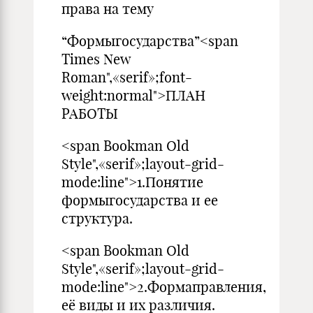
права на тему
“Формыгосударства”<span
Times New
Roman",«serif»;font-
weight:normal">ПЛАН
РАБОТЫ
<span Bookman Old
Style",«serif»;layout-grid-
mode:line">1.Понятие
формыгосударства и ее
структура.
<span Bookman Old
Style",«serif»;layout-grid-
mode:line">2.Формаправления,
её виды и их различия.