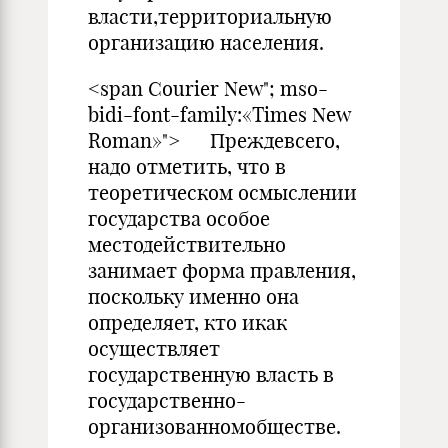
власти,территориальную
организацию населения.
<span Courier New"; mso-
bidi-font-family:«Times New
Roman»"> Преждевсего,
надо отметить, что в
теоретическом осмыслении
государства особое
местодействительно
занимает форма правления,
поскольку именно она
определяет, кто икак
осуществляет
государственную власть в
государственно-
организованномобществе.