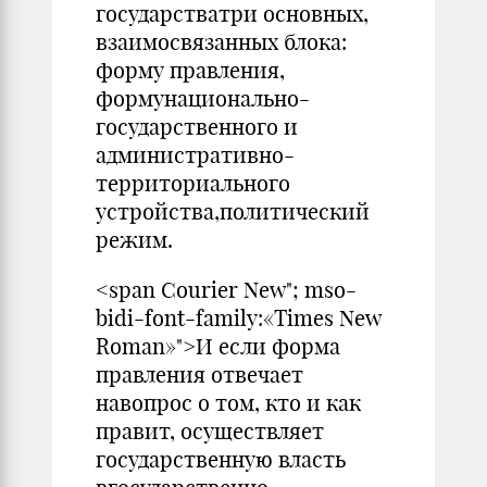
государстватри основных,
взаимосвязанных блока:
форму правления,
формунационально-
государственного и
административно-
территориального
устройства,политический
режим.
<span Courier New"; mso-
bidi-font-family:«Times New
Roman»">И если форма
правления отвечает
навопрос о том, кто и как
правит, осуществляет
государственную власть