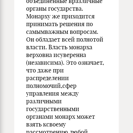
объединенные вразличные
органы государства.
Монарху же приходится
принимать решения по
самымважным вопросам.
Он обладает всей полнотой
власти. Власть монарха
верховна исуверенна
(независима). Это означает,
что даже при
распределении
полномочий,сфер
управления между
различными
государственными
органами монарх может
взять ксвоему
рассмотрению любой