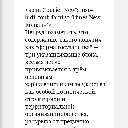
<span Courier New"; mso-
bidi-font-family:«Times New
Roman»">
Нетруднозаметить, что
содержание такого понятия
как “форма государства” —
три указанныхвыше блока,
весьма четко
привязывается к трём
основным
характеристикамгосударства
как особой политической,
структурной и
территориальной
организацииобщества,
раскрывают предметно,