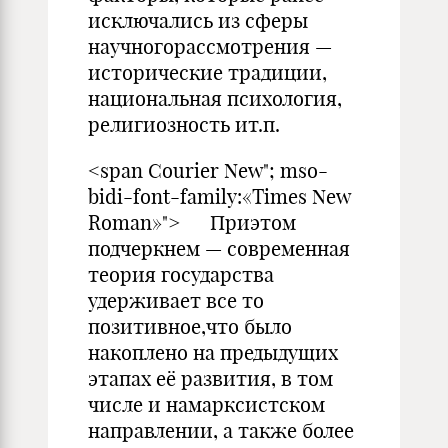
исключались из сферы
научногорассмотрения —
исторические традиции,
национальная психология,
религиозность ит.п.
<span Courier New"; mso-
bidi-font-family:«Times New
Roman»"> Приэтом
подчеркнем — современная
теория государства
удерживает все то
позитивное,что было
накоплено на предыдущих
этапах её развития, в том
числе и намарксистском
направлении, а также более