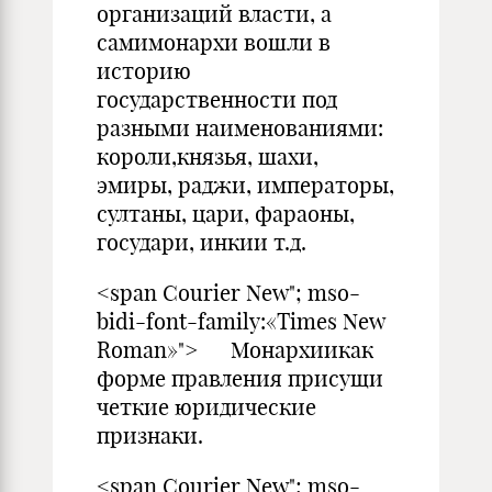
организаций власти, а
самимонархи вошли в
историю
государственности под
разными наименованиями:
короли,князья, шахи,
эмиры, раджи, императоры,
султаны, цари, фараоны,
государи, инкии т.д.
<span Courier New"; mso-
bidi-font-family:«Times New
Roman»"> Монархиикак
форме правления присущи
четкие юридические
признаки.
<span Courier New"; mso-