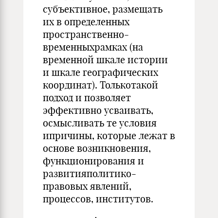
субъективное, размещать
их в определенных
пространственно-
временныхрамках (на
временной шкале истории
и шкале географических
координат). Толькотакой
подход и позволяет
эффективно усваивать,
осмысливать те условия
ипричины, которые лежат в
основе возникновения,
функционирования и
развитияполитико-
правовых явлений,
процессов, институтов.