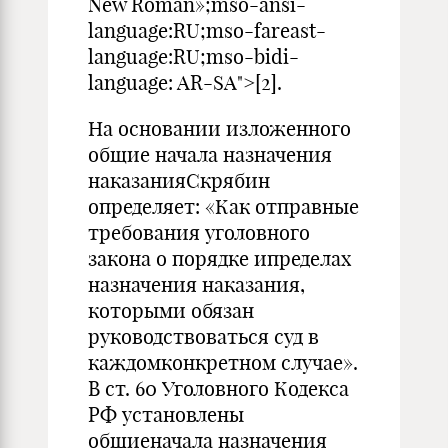
New Roman»;mso-ansi-
language:RU;mso-fareast-
language:RU;mso-bidi-
language: AR-SA">[2].
На основании изложенного
общие начала назначения
наказанияСкрябин
определяет: «Как отправные
требования уголовного
закона о порядке ипределах
назначения наказания,
которыми обязан
руководствоваться суд в
каждомконкретном случае».
В ст. 60 Уголовного Кодекса
РФ установлены
общиеначала назначения