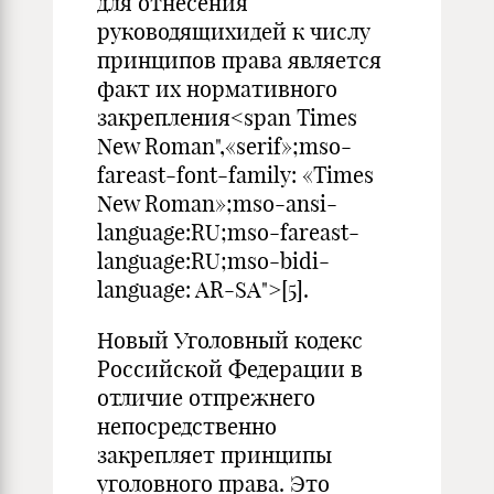
для отнесения
руководящихидей к числу
принципов права является
факт их нормативного
закрепления<span Times
New Roman",«serif»;mso-
fareast-font-family: «Times
New Roman»;mso-ansi-
language:RU;mso-fareast-
language:RU;mso-bidi-
language: AR-SA">[5].
Новый Уголовный кодекс
Российской Федерации в
отличие отпрежнего
непосредственно
закрепляет принципы
уголовного права. Это