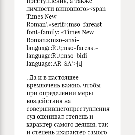
преступления, а также
личности виновного»<span
Times New
Roman",«serif»;mso-fareast-
font-family: «Times New
Roman»;mso-ansi-
language:RU;mso-fareast-
language:RU;mso-bidi-
language: AR-SA">[1]
. Да и в настоящее
времяочень важно, чтобы
при определении меры
воздействия на
совершившегопреступления
суд оценивал степень и
характер самого деяния, так
и степень ихарактер самого