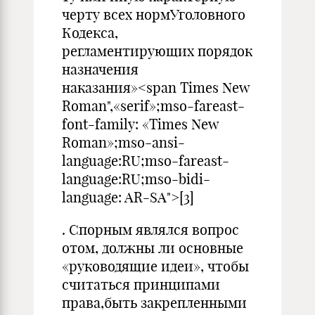
черту всех нормУголовного
Кодекса,
регламентирующих порядок
назначения
наказания»<span Times New
Roman",«serif»;mso-fareast-
font-family: «Times New
Roman»;mso-ansi-
language:RU;mso-fareast-
language:RU;mso-bidi-
language: AR-SA">[3]
. Спорным являлся вопрос
отом, должны ли основные
«руководящие идеи», чтобы
считаться принципами
права,быть закрепленными