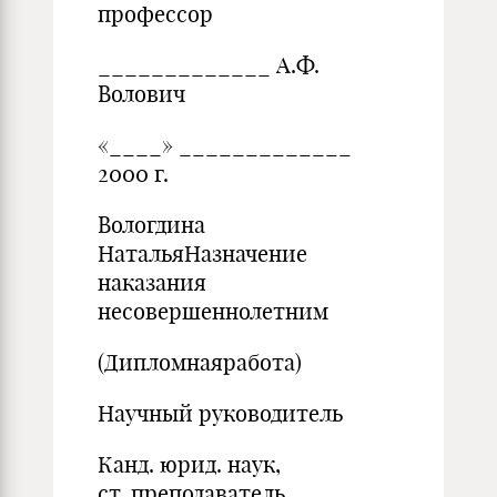
профессор
_____________ А.Ф.
Волович
«____» _____________
2000 г.
Вологдина
НатальяНазначение
наказания
несовершеннолетним
(Дипломнаяработа)
Научный руководитель
Канд. юрид. наук,
ст. преподаватель