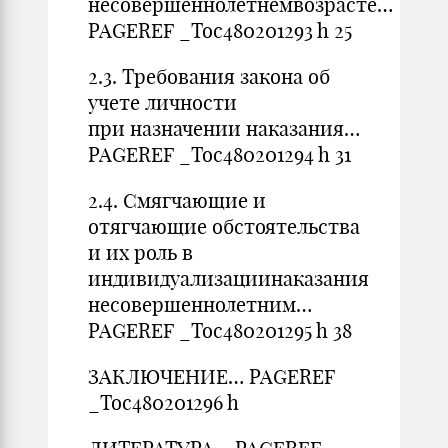
несовершеннолетнемвозрасте…
PAGEREF _Toc480201293 h 25
2.3. Требования закона об
учете личности
при назначении наказания…
PAGEREF _Toc480201294 h 31
2.4. Смягчающие и
отягчающие обстоятельства
и их роль в
индивидуализациинаказания
несовершеннолетним…
PAGEREF _Toc480201295 h 38
ЗАКЛЮЧЕНИЕ… PAGEREF
_Toc480201296 h