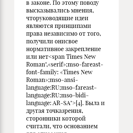
в законе. По этому поводу
высказывались мнения,
чторуководящие идеи
являются принципами
права независимо от того,
получили онисвое
нормативное закрепление
или нет<span Times New
Roman",«serif»;mso-fareast-
font-family: «Times New
Roman»;mso-ansi-
language:RU;mso-fareast-
language:RU;mso-bidi-
language: AR-SA">[4]. Была и
другая точказрения,
сторонники которой
считали, что основанием