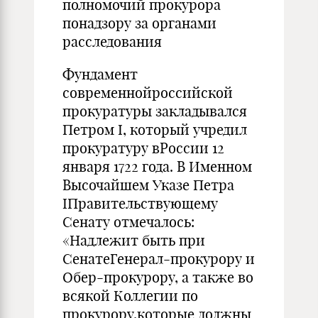
полномочий прокурора
понадзору за органами
расследования
Фундамент
современнойроссийской
прокуратуры закладывался
Петром I, который учредил
прокуратуру вРоссии 12
января 1722 года. В Именном
Высочайшем Указе Петра
IПравительствующему
Сенату отмечалось:
«Надлежит быть при
СенатеГенерал-прокурору и
Обер-прокурору, а также во
всякой Коллегии по
прокурору,которые должны