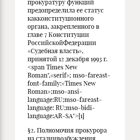
прокуратуру функций
предопределила ее статус
какконституционного
органа, закрепленного в
главе 7 Конституции
РоссийскойФедерации
«Судебная власть»,
принятой 12 декабря 1993 г.
<span Times New
Roman",«serif»; mso-fareast-
font-family:«Times New
Roman»;mso-ansi-
language:RU;mso-fareast-
language: RU;mso-bidi-
language:AR-SA">[1]
§2. Полномочия прокурора
на стадиивозбуждения