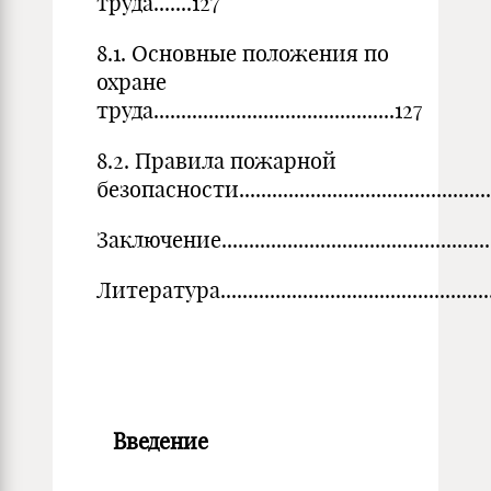
труда.......127
8.1. Основные положения по
охране
труда............................................127
8.2. Правила пожарной
безопасности..............................................
Заключение.....................................................
Литература.....................................................
Введение