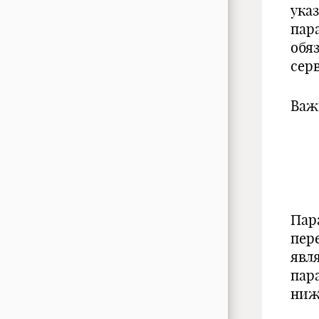
ука
пар
обя
серв
Важ
Пар
пере
явл
пар
ниж