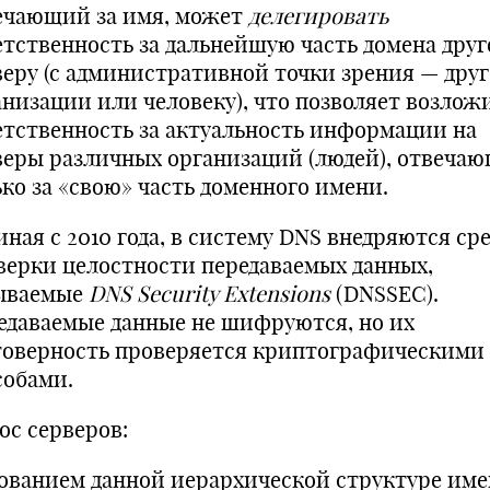
ечающий за имя, может
делегировать
етственность за дальнейшую часть домена дру
веру (с административной точки зрения — дру
анизации или человеку), что позволяет возлож
етственность за актуальность информации на
веры различных организаций (людей), отвеча
ько за «свою» часть доменного имени.
ная с 2010 года, в систему DNS внедряются ср
верки целостности передаваемых данных,
ываемые
DNS Security Extensions
(DNSSEC).
едаваемые данные не шифруются, но их
товерность проверяется криптографическими
собами.
ос серверов:
ованием данной иерархической структуре имен