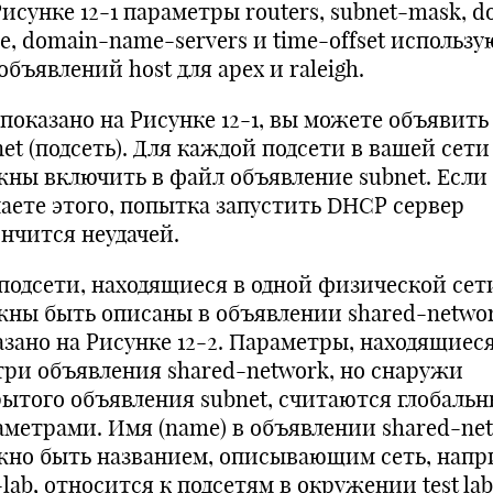
исунке 12-1 параметры routers, subnet-mask, 
e, domain-name-servers и time-offset использу
объявлений host для apex и raleigh.
 показано на Рисунке 12-1, вы можете объявить
et (подсеть). Для каждой подсети в вашей сети
жны включить в файл объявление subnet. Если
лаете этого, попытка запустить DHCP сервер
ончится неудачей.
 подсети, находящиеся в одной физической сет
жны быть описаны в объявлении shared-networ
азано на Рисунке 12-2. Параметры, находящиес
три объявления shared-network, но снаружи
рытого объявления subnet, считаются глобаль
аметрами. Имя (name) в объявлении shared-ne
жно быть названием, описывающим сеть, напр
-lab, относится к подсетям в окружении test lab