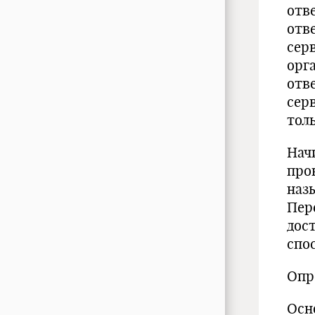
отв
отв
сер
орг
отв
сер
тол
Начи
про
наз
Пер
дос
спо
Опр
Осн