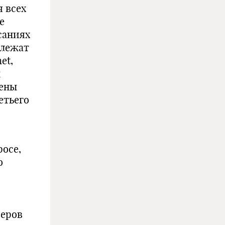
я всех
е
исаниях
 лежат
et,
ы
мены
етьего
росе,
о
веров