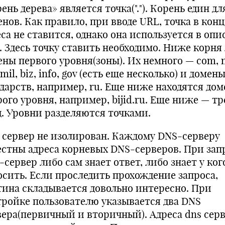
ень дерева» является точка("."). Корень един дл
нов. Как правило, при вводе URL, точка в конц
са не ставится, однако она используется в оп
. Здесь точку ставить необходимо. Ниже корня
ены первого уровня(зоны). Их немного — com, n
 mil, biz, info, gov (есть еще несколько) и домен
ударств, например, ru. Еще ниже находятся до
ого уровня, например, bijid.ru. Еще ниже — тр
д. Уровни разделяются точками.
 сервер не изолирован. Каждому DNS-серверу
естны адреса корневых DNS-серверов. При зап
сервер либо сам знает ответ, либо знает у ког
осить. Если проследить прохождение запроса,
тина складывается довольно интересно. При
тройке пользователю указывается два DNS
вера(первичный и вторичный). Адреса dns сер