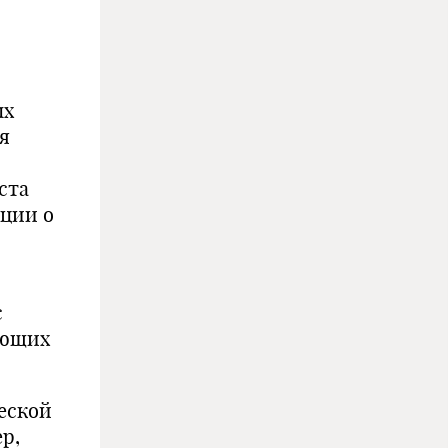
ых
я
ста
ации о
с
ующих
еской
р,