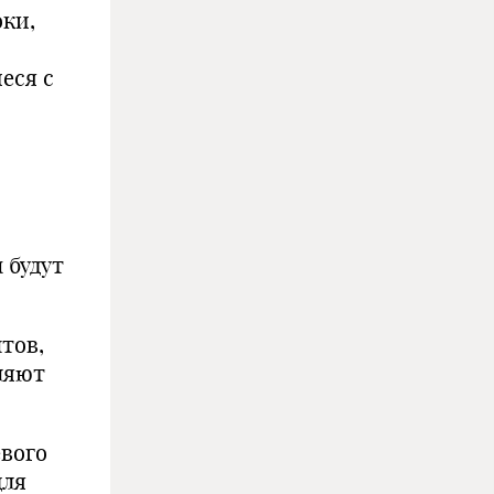
оки,
еся с
 будут
тов,
ляют
вого
для