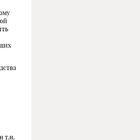
гому
гой
ить
ющих
едства
 т.н.