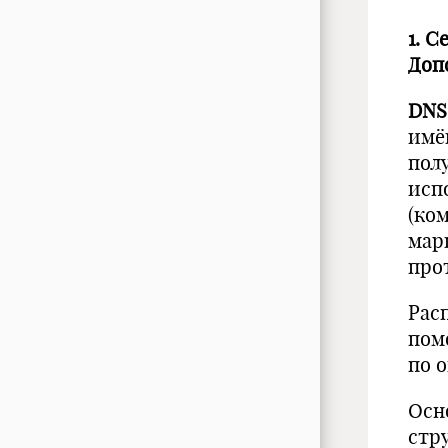
1. 
Доп
DNS
имё
пол
исп
(ко
мар
про
Рас
пом
по 
Осн
стр