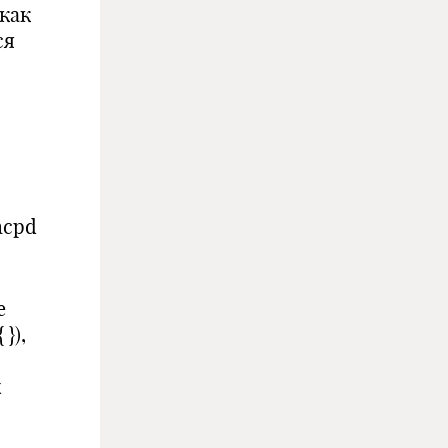
как
ся
hcpd
е
}),
х