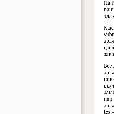
На Р
nam
для 
Как
subn
дол
сде
зак
Все
дол
пок
вну
зак
пар
дол
test