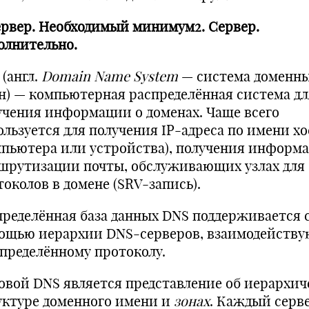
Сервер. Необходимый минимум
2. Сервер.
олнительно.
(англ.
Domain Name System
— система доменн
н) — компьютерная распределённая система дл
учения информации о доменах. Чаще всего
ользуется для получения IP-адреса по имени хо
мпьютера или устройства), получения информ
шрутизации почты, обслуживающих узлах для
токолов в домене (SRV-запись).
пределённая база данных DNS поддерживается 
ощью иерархии DNS-серверов, взаимодейств
определённому протоколу.
овой DNS является представление об иерархич
уктуре доменного имени и
зонах
. Каждый серве