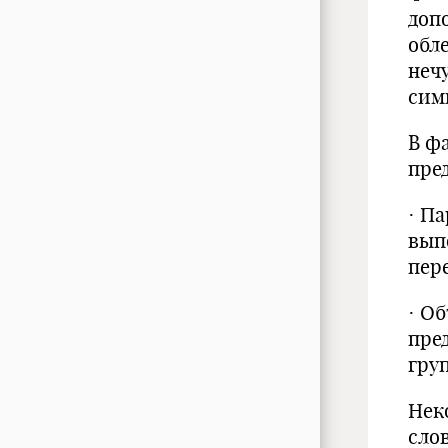
доп
обл
неч
сим
В ф
пре
· П
вып
пер
· О
пре
гру
Нек
слов