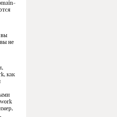
domain-
ются
 вы
 вы не
и,
k, как
я
ными
twork
имер,
.