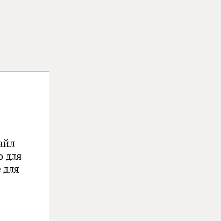
айл
 для
 для