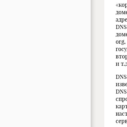
«кор
доме
адре
DNS
дом
org,
гос
втор
и т.
DNS
изв
DNS-
спр
кар
нас
сер