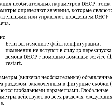
зания необязательных параметров DHCP; тогда 
аметры определяют значения, которые являют
зательными или управляют поведением DHCP
ера.
но
Если вы измените файл конфигурации,
изменения не вступят в силу до перезапуска
демона DHCP с помощью команды: service d
restart.
аметры (включая необязательные) объявленны
д разделом, заключенным в фигурные скобки ({ 
яются глобальными параметрами. Глобальные
аметры действуют во всех разделах, следующи
е.