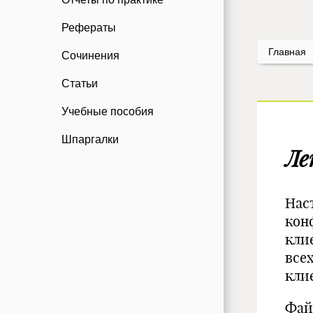
Рефераты
Главная
Сочинения
Статьи
Учебные пособия
Шпаргалки
Ле
Нас
кон
кли
все
кли
Фай