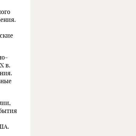
ного
щения.
вские
но-
X в.
ния.
ьные
лии,
обытия
ША.