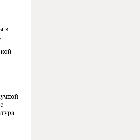
ы в
.
ской
аучной
ие
атура