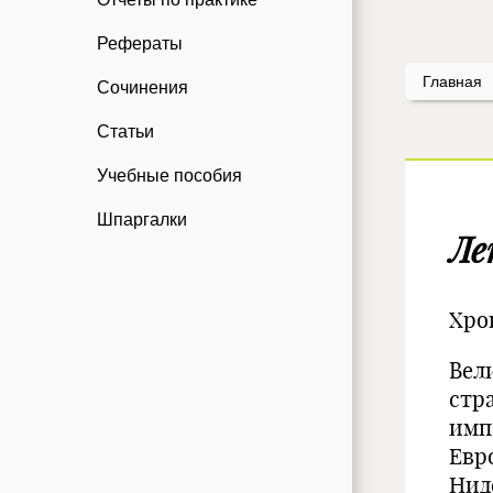
Рефераты
Главная
Сочинения
Статьи
Учебные пособия
Шпаргалки
Ле
Хро
Вел
стр
имп
Евр
Нид