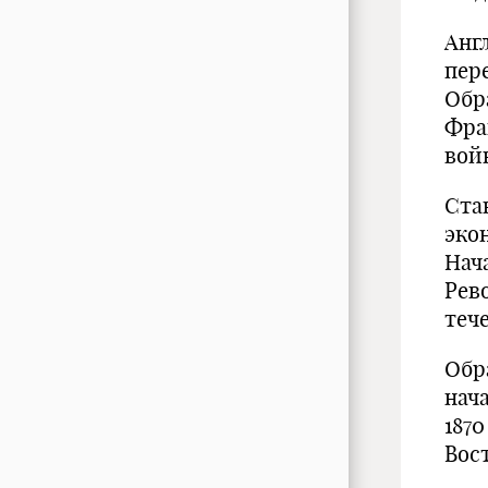
Анг
пер
Обр
Фра
вой
Ста
эко
Нач
Рев
теч
Обр
нач
1870
Вос