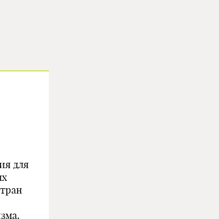
ия для
ых
стран
зма.