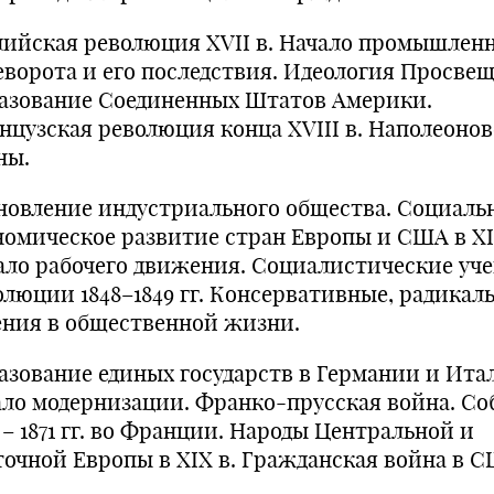
лийская революция XVII в. Начало промышлен
еворота и его последствия. Идеология Просве
азование Соединенных Штатов Америки.
нцузская революция конца XVIII в. Наполеоно
ны.
новление индустриального общества. Социаль
номическое развитие стран Европы и США в XI
ало рабочего движения. Социалистические уче
олюции 1848–1849 гг. Консервативные, радикал
ения в общественной жизни.
азование единых государств в Германии и Ита
ало модернизации. Франко-прусская война. С
 – 1871 гг. во Франции. Народы Центральной и
точной Европы в XIX в. Гражданская война в С