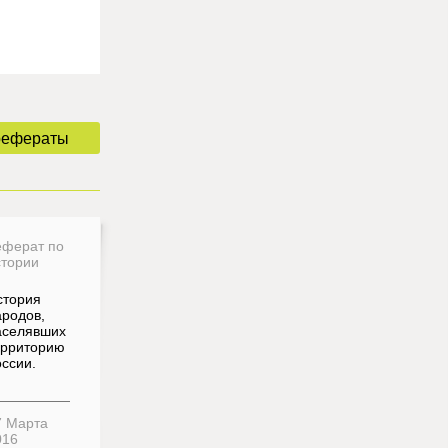
рефераты
еферат по
стории
стория
ародов,
аселявших
ерриторию
ссии.
7 Марта
016