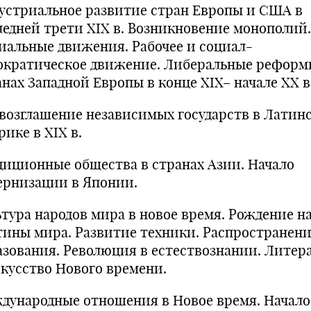
устриальное развитие стран Европы и США в
ледней трети XIX в. Возникновение монополий.
иальные движения. Рабочее и социал-
ократическое движение. Либеральные реформ
анах Западной Европы в конце XIX– начале XX в
возглашение независимых государств в Латин
ике в XIX в.
диционные общества в странах Азии. Начало
ернизации в Японии.
ьтура народов мира в новое время. Рождение н
тины мира. Развитие техники. Распространен
азования. Революция в естествознании. Литер
скусство Нового времени.
дународные отношения в Новое время. Начало