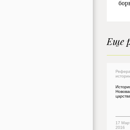
бор
Еще 
Рефера
истори
Истори
Новова
царства
17 Мар
2016