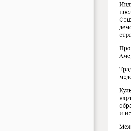
Инд
пос
Соц
дем
стр
Про
Амер
Тра
мод
Кул
кар
обр
и и
Меж