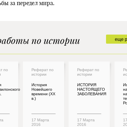
ьбы за передел мира.
работы по истории
еще 
т по
Реферат по
Реферат по
Р
и
истории
истории
и
я
История
ИСТОРИЯ
И
вилонского
Новейшего
НАСТОЯЩЕГО
н
.
времени (XX
ЗАБОЛЕВАНИЯ
н
в.)
т
Ро
та
17 Марта
17 Марта
1
2016
2016
2