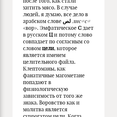
после того, как стали
хитить мясо. В случае
людей, я думаю, все дело в
арабском слове
لص
лис#с#
«вор». Эмфатическое
С
дает
в русском
Ц
и потому слово
совпадает по согласным со
словом
цели
, которое
является именем
целительного файла.
Клептоманы, как
фанатичные магометане
попадают в
физиологическую
зависимость от того же
знака. Воровство как и
молитва является
суррогатом цели. Когда