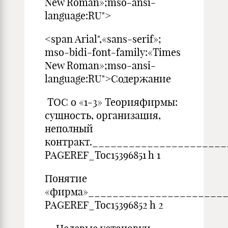
New Roman»;mso-ansi-
language:RU">
<span Arial",«sans-serif»;
mso-bidi-font-family:«Times
New Roman»;mso-ansi-
language:RU">Содержание
TOC o «1-3» Теорияфирмы:
сущность, организация,
неполный
контракт.______________________
PAGEREF_Toc15396851 h 1
Понятие
«фирма»______________________
PAGEREF_Toc15396852 h 2