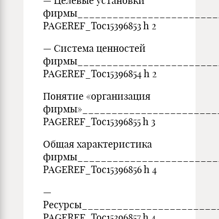
— Целевые установки
фирмы________________________
PAGEREF_Toc15396853 h 2
— Система ценностей
фирмы________________________
PAGEREF_Toc15396854 h 2
Понятие «организация
фирмы»_______________________
PAGEREF_Toc15396855 h 3
Общая характеристика
фирмы________________________
PAGEREF_Toc15396856 h 4
—
Ресурсы_______________________
PAGEREF_Toc15396857 h 4