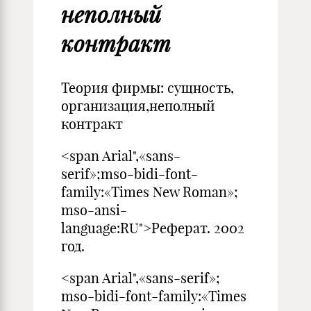
неполный
контракт
Теория фирмы: сущность,
организация,неполный
контракт
<span Arial",«sans-
serif»;mso-bidi-font-
family:«Times New Roman»;
mso-ansi-
language:RU">Реферат. 2002
год.
<span Arial",«sans-serif»;
mso-bidi-font-family:«Times