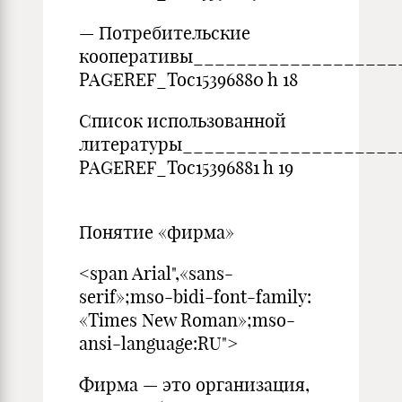
— Потребительские
кооперативы___________________
PAGEREF_Toc15396880 h 18
Список использованной
литературы____________________
PAGEREF_Toc15396881 h 19
Понятие «фирма»
<span Arial",«sans-
serif»;mso-bidi-font-family:
«Times New Roman»;mso-
ansi-language:RU">
Фирма — это организация,