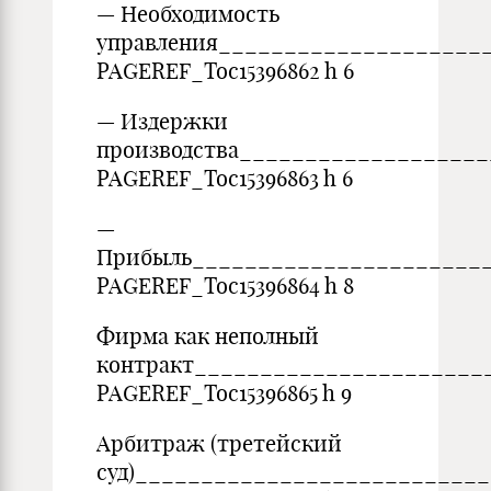
— Необходимость
управления____________________
PAGEREF_Toc15396862 h 6
— Издержки
производства__________________
PAGEREF_Toc15396863 h 6
—
Прибыль______________________
PAGEREF_Toc15396864 h 8
Фирма как неполный
контракт______________________
PAGEREF_Toc15396865 h 9
Арбитраж (третейский
суд)__________________________