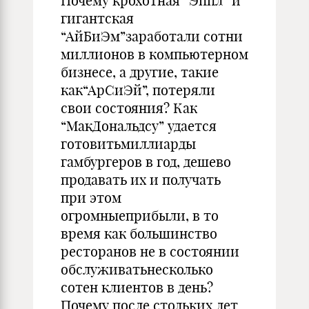
Почему крохотная “Эппл” и
гигантская
“АйБиЭм”заработали сотни
миллионов в компьютерном
бизнесе, а другие, такие
как“АрСиЭй”, потеряли
свои состояния? Как
“МакДональдсу” удается
готовитьмиллиарды
гамбургеров в год, дешево
продавать их и получать
при этом
огромныеприбыли, в то
время как большинство
ресторанов не в состоянии
обслуживатьнесколько
сотен клиентов в день?
Почему после стольких лет