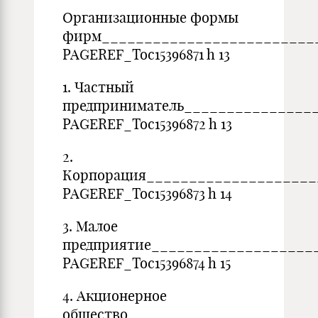
Организационные формы
фирм_________________________
PAGEREF_Toc15396871 h 13
1. Частный
предприниматель_______________
PAGEREF_Toc15396872 h 13
2.
Корпорация____________________
PAGEREF_Toc15396873 h 14
3. Малое
предприятие___________________
PAGEREF_Toc15396874 h 15
4. Акционерное
общество______________________