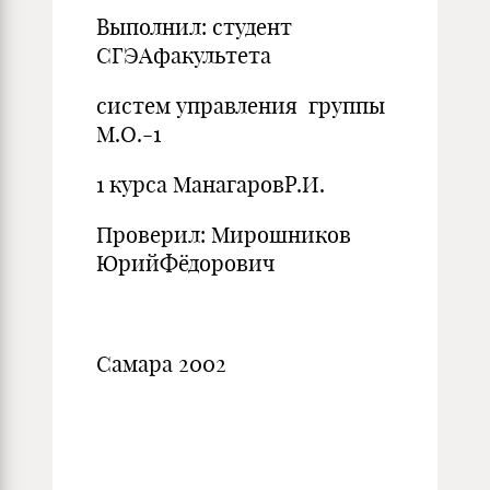
Выполнил: студент
СГЭАфакультета
систем управления группы
М.О.-1
1 курса МанагаровР.И.
Проверил: Мирошников
ЮрийФёдорович
Самара 2002