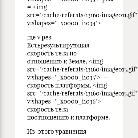
= <img
src="/cache/referats/13160/image011.gif"
v:shapes="_x0000_i1034">
где v рез.
Естьрезультирующая
скорость тела по
отношению к Земле, <img
src="/cache/referats/13160/image013.gif"
v:shapes="_x0000_i1035"> —
скорость платформы, <img
src="/cache/referats/13160/image015.gif"
v:shapes="_x0000_i1036"> —
скорость тела
поотношению к платформе.
Из этого уравнения