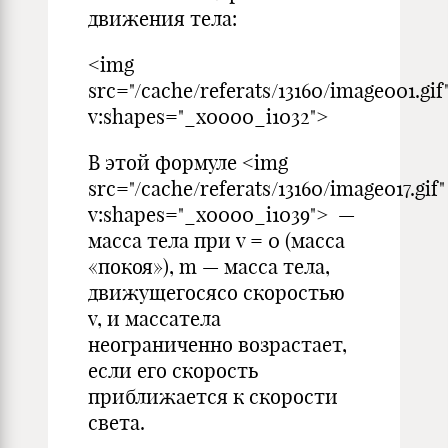
движения тела:
<img
src="/cache/referats/13160/image001.gif
v:shapes="_x0000_i1032">
В этой формуле <img
src="/cache/referats/13160/image017.gif"
v:shapes="_x0000_i1039"> —
масса тела при v = 0 (масса
«покоя»), m — масса тела,
движущегосясо скоростью
v, и массатела
неограниченно возрастает,
если его скорость
приближается к скорости
света.