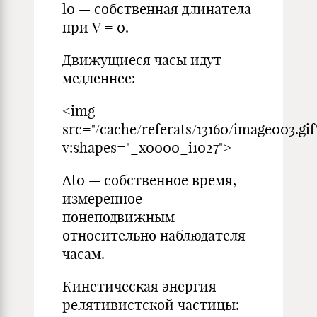
l0 — cобственная длинатела
при V = 0.
Движущиеся часы идут
медленнее:
<img
src="/cache/referats/13160/image003.gif
v:shapes="_x0000_i1027">
Δt0 — собственное время,
измеренное
понеподвижным
относительно наблюдателя
часам.
Кинетическая энергия
релятивистской частицы: