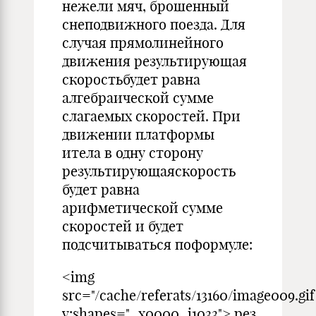
нежели мяч, брошенный
снеподвижного поезда. Для
случая прямолинейного
движения результирующая
скоростьбудет равна
алгебраической сумме
слагаемых скоростей. При
движении платформы
итела в одну сторону
результирующаяскорость
будет равна
арифметической сумме
скоростей и будет
подсчитываться поформуле:
<img
src="/cache/referats/13160/image009.gif
v:shapes="_x0000_i1033"> рез.