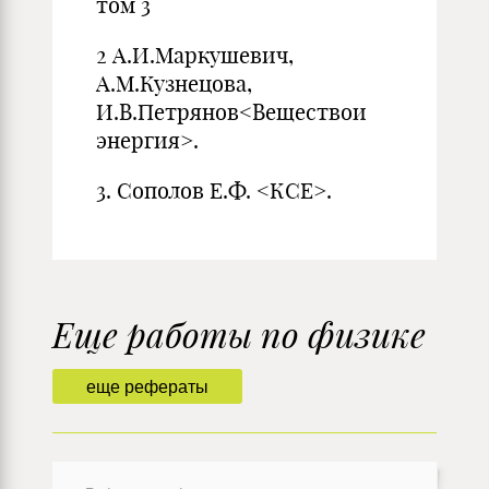
том 3
2 А.И.Маркушевич,
А.М.Кузнецова,
И.В.Петрянов<Веществои
энергия>.
3. Сополов Е.Ф. <КСЕ>.
Еще работы по физике
еще рефераты