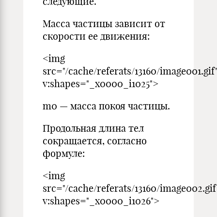
следующие.
Масса частицы зависит от
скорости ее движения:
<img
src="/cache/referats/13160/image001.gif
v:shapes="_x0000_i1025">
m0 — масса покоя частицы.
Продольная длина тел
сокращается, согласно
формуле:
<img
src="/cache/referats/13160/image002.gif
v:shapes="_x0000_i1026">