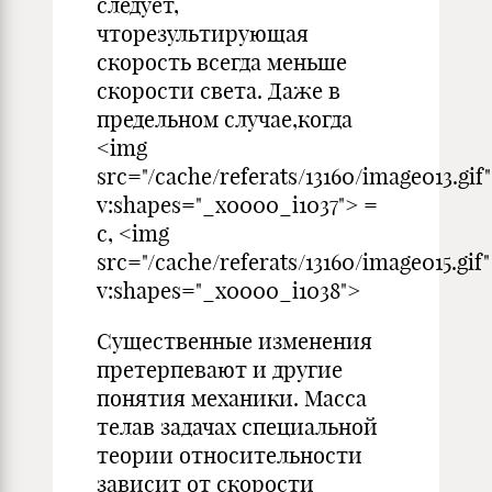
следует,
чторезультирующая
скорость всегда меньше
скорости света. Даже в
предельном случае,когда
<img
src="/cache/referats/13160/image013.gif"
v:shapes="_x0000_i1037"> =
с, <img
src="/cache/referats/13160/image015.gif"
v:shapes="_x0000_i1038">
Существенные изменения
претерпевают и другие
понятия механики. Масса
телав задачах специальной
теории относительности
зависит от скорости