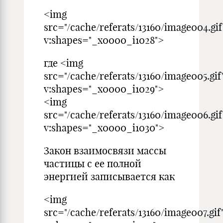
<img
src="/cache/referats/13160/image004.gif
v:shapes="_x0000_i1028">
где <img
src="/cache/referats/13160/image005.gif
v:shapes="_x0000_i1029">
<img
src="/cache/referats/13160/image006.gif
v:shapes="_x0000_i1030">
Закон взаимосвязи массы
частицы с ее полной
энергией записывается как
<img
src="/cache/referats/13160/image007.gif