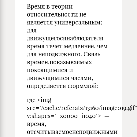
Время в теории
относительности не
является универсальным;
для
движущегосянаблюдателя
время течет медленнее, чем
для неподвижного. Связь
времен,показываемых
покоящимися и
движущимися часами,
определяется формулой:
где <img
src="/cache/referats/13160/image019.gif"
v:shapes="_x0000_i1040"> —
время,
отсчитываемоенеподвижными