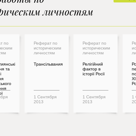
рическим личностям
т по
Реферат по
Реферат по
Р
ческим
историческим
историческим
и
тям
личностям
личностям
л
иянські
Трансільвания
Релігійний
Ро
ня та
фактор в
п
і
історії Росії
п
ня
XI
ського
Р
ння
ої
ября
1 Сентября
1 Сентября
1
2013
2013
2