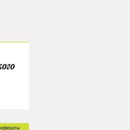
кого
рефераты