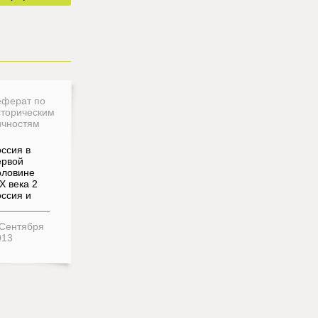
еферат по
сторическим
ичностям
ссия в
ервой
оловине
X века 2
оссия и
 Сентября
013