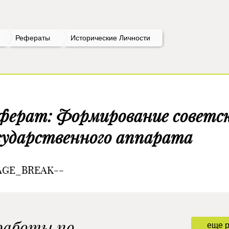
Рефераты
Исторические Личности
ферат: Формирование советс
сударственного аппарата
AGE_BREAK--
работы по
еще 