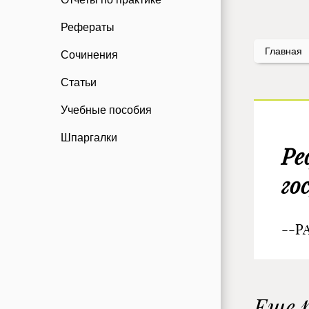
Рефераты
Главная
Сочинения
Статьи
Учебные пособия
Шпаргалки
Ре
го
--P
Еще 